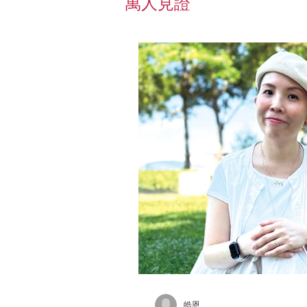
​萬人見證
皓恩