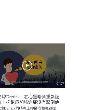
01:07
煒Derrick：在心靈暗角重新認
鄧諾文Anson：愛
祢丨抑鬱症和強迫症沒有擊倒他
AI達人分享善用AI
煒Derrick同時患上抑鬱症和強迫症，
在難辨真假的AI世代，