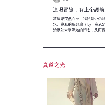
這場冒險，有上帝護航
當病患突然而至，我們是否仍能
水、跳傘的葉頴瑜（Ivy）在2
治療並未擊潰她的鬥志，反而
發的考驗為一場冒險，令她在苦
愛的心意。...
真道之光