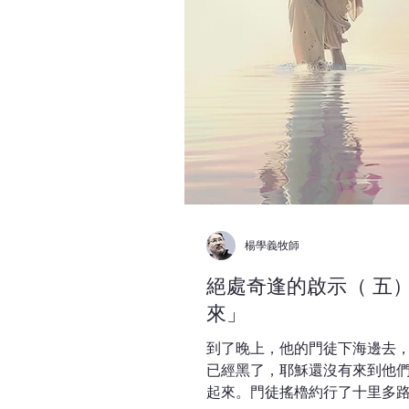
楊學義牧師
絕處奇逢的啟示（ 五
來」
到了晚上，他的門徒下海邊去
已經黑了，耶穌還沒有來到他
起來。門徒搖櫓約行了十里多