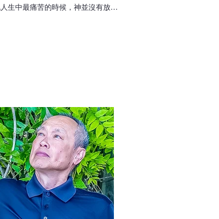
他人生中最痛苦的時候，神並沒有放棄
守《聖經》真理，又能正
。後來他的爸爸和二姐在短期內相繼離
文Anson是AI達人和
，他從二姐對抗癌症的樂觀態度，醒覺
的媒體宣教經驗和深厚
能賜下比醫治更強大的力量。
基督徒善用AI之道。