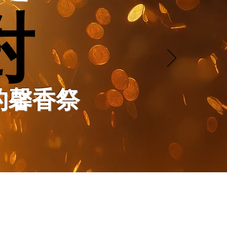
對
對
的馨香祭