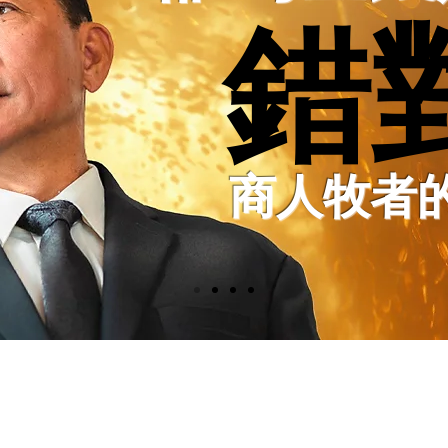
錯
錯
商人牧者