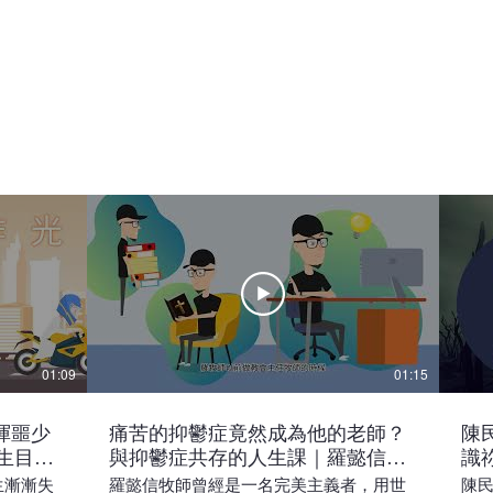
01:09
01:15
渾噩少
痛苦的抑鬱症竟然成為他的老師？
陳民
生目標
與抑鬱症共存的人生課｜羅懿信牧
識
師 Rev. Antony Law
生漸漸失
羅懿信牧師曾經是一名完美主義者，用世
陳民