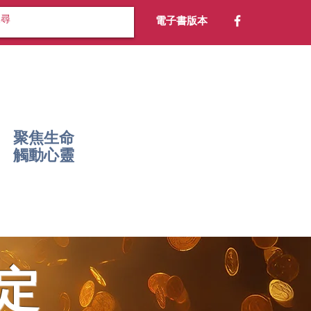
電子書版本
聚焦生命
​觸動心靈
定