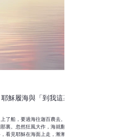
）耶穌履海與「到我這裏
，上了船，要過海往迦百農去。天
們那裏。忽然狂風大作，海就翻騰
路，看見耶穌在海面上走，漸漸近