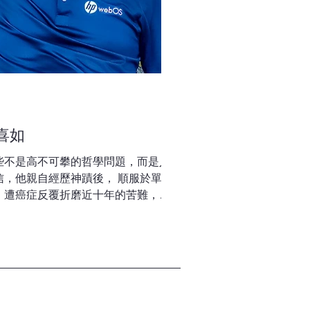
喜如
些不是高不可攀的哲學問題，而是人
信，他親自經歷神蹟後， 順服於單靠
 遭癌症反覆折磨近十年的苦難，則
去潛藏內心的驕傲。 縱然身心被疾病