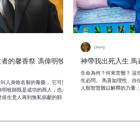
Cherry
牧者的馨香祭 馮偉明牧
神帶我出死入生 馬
生命為何？何來苦難？ 這
生必問。 馬喜如理性、自
叫人身敗名裂的毒藥， 它可愛
人類智慧難以解釋的力量；
偉明牧師既是成功的商人，也是
讓他看到苦難的本質， 磨
世俗生意人再到無私捐獻的耶穌
擊打得體無完膚，...
惡之根，而是獻給上主的馨香之