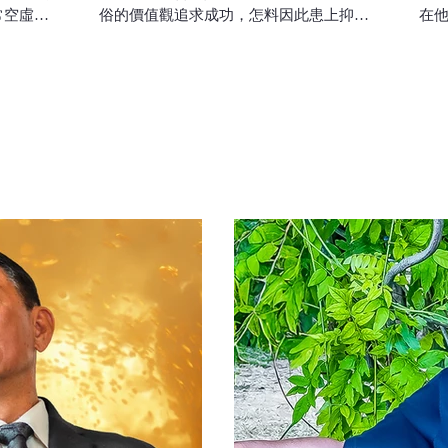
常空虛。
俗的價值觀追求成功，怎料因此患上抑鬱
在
標，他為
症，康復過但很快再復發。在痛苦中他再
他
後創辦香
度經歷天父無條件的愛，上了人生寶貴的
世
。
一課。
神