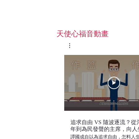
​天使心福音動畫
追求自由 VS 隨波逐流？從
年到為民發聲的主席，向人
勇往直前｜譚國成Allan Tam
譚國成自以為追求自由，怎料人