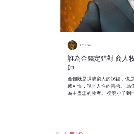
Cherry
誰為金錢定錯對 商人
師
金錢既是賙濟窮人的祝福，也是
或可恨，視乎人性的善惡。 馮
為主盡忠的牧者。 從窮小子到
忠僕，在他眼裏，金錢不是萬
祭。 TEXT / Cherry PHOTO /...