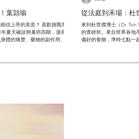
！葉頴瑜
從法庭到禾場：杜
相信上帝的美意？ 喜歡挑戰潛
來到杜世傑博士（Dr. Toh
021年夏天確診卵巢癌四期，漫長的
的查經班。來自世界各地
視身體的痛楚、藥物的副作用、復
備好的食物，準時七點一
難中尋見生命的寶藏──上帝慈
工作到經濟文化，大家在輕鬆
關美靈 PHOTO...