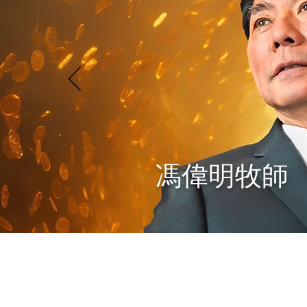
馮偉明牧師