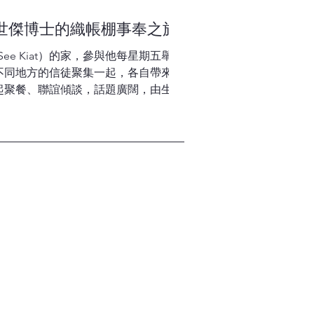
世傑博士的織帳棚事奉之旅
 See Kiat）的家，參與他每星期五舉行
不同地方的信徒聚集一起，各自帶來準
起聚餐、聯誼傾談，話題廣闊，由生活
愉快的氣氛下彼此認識。 TEXT /