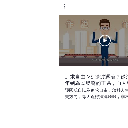
追求自由 VS 隨波逐流？從
年到為民發聲的主席，向人
勇往直前｜譚國成Allan Tam
譚國成自以為追求自由，怎料人
去方向，每天過得渾渾噩噩，非
神透過婚姻幫助他重建生命的目
保護孩子而成為教委主席，退任
港人商會，幫助新移民落地生根