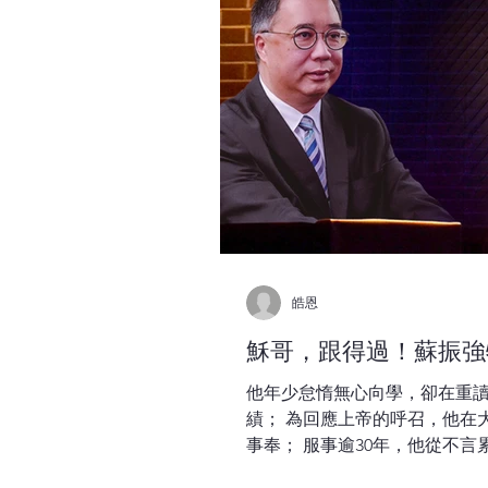
有限，只能在每星期日播放半
皓恩
穌哥，跟得過！蘇振強
他年少怠惰無心向學，卻在重
績； 為回應上帝的呼召，他在
事奉； 服事逾30年，他從不
赴，不負上帝恩情。 這就是中