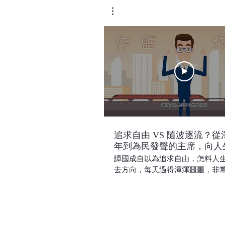
追求自由 VS 隨波逐流？從
年到為民發聲的主席，向人
勇往直前｜譚國成Allan Tam
譚國成自以為追求自由，怎料人
去方向，每天過得渾渾噩噩，非
神透過婚姻幫助他重建生命的目
保護孩子而成為教委主席，退任
港人商會，幫助新移民落地生根