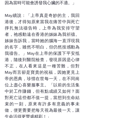
因為當時可能會誘發我心臟的不適。」
May續說：「上帝真是奇妙的主，我回
港後，才得知原來當我在痛苦中與死亡
掙扎無法禱告時，上帝為我安排守望
者，祂感動遠在香港的姊妹為我祈禱。
姊妹告訴我，當時她的腦海一直浮現我
的名字，雖然不明白，但仍然按感動為
我禱告。」May在上帝的保護下平安抵
港，隨後到醫院檢查，發現原因是心律
不正，在人看來這是一種苦難，但對
May而言卻是寶貴的祝福，因她更見上
帝的恩典，珍惜在世每一天，在不同崗
位上盡心喜樂服事主。「以前的生活集
中於工作賺錢，但有點成績又如何？面
對死亡這些都不值一提，當想到生命結
束的一刻，原來有許多有意義的事未
做，便更覺要把每天視為最後一天，讓
生命活得更豐盛精彩！」