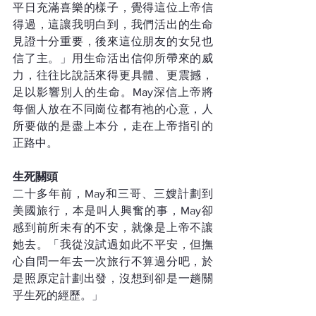
平日充滿喜樂的樣子，覺得這位上帝信
得過，這讓我明白到，我們活出的生命
見證十分重要，後來這位朋友的女兒也
信了主。」用生命活出信仰所帶來的威
力，往往比說話來得更具體、更震撼，
足以影響別人的生命。May深信上帝將
每個人放在不同崗位都有祂的心意，人
所要做的是盡上本分，走在上帝指引的
正路中。
生死關頭
二十多年前，May和三哥、三嫂計劃到
美國旅行，本是叫人興奮的事，May卻
感到前所未有的不安，就像是上帝不讓
她去。「我從沒試過如此不平安，但撫
心自問一年去一次旅行不算過分吧，於
是照原定計劃出發，沒想到卻是一趟關
乎生死的經歷。」