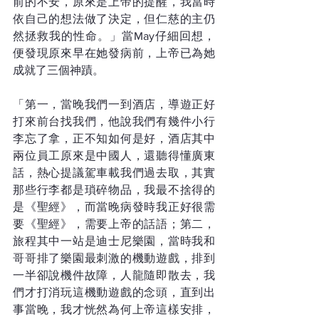
前的不安，原來是上帝的提醒，我當時
依自己的想法做了決定，但仁慈的主仍
然拯救我的性命。」當May仔細回想，
便發現原來早在她發病前，上帝已為她
成就了三個神蹟。
「第一，當晚我們一到酒店，導遊正好
打來前台找我們，他說我們有幾件小行
李忘了拿，正不知如何是好，酒店其中
兩位員工原來是中國人，還聽得懂廣東
話，熱心提議駕車載我們過去取，其實
那些行李都是瑣碎物品，我最不捨得的
是《聖經》，而當晚病發時我正好很需
要《聖經》，需要上帝的話語；第二，
旅程其中一站是迪士尼樂園，當時我和
哥哥排了樂園最刺激的機動遊戲，排到
一半卻說機件故障，人龍隨即散去，我
們才打消玩這機動遊戲的念頭，直到出
事當晚，我才恍然為何上帝這樣安排，