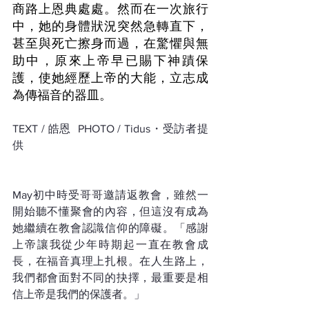
商路上恩典處處。然而在一次旅行
中，她的身體狀況突然急轉直下，
甚至與死亡擦身而過，在驚懼與無
助中，原來上帝早已賜下神蹟保
護，使她經歷上帝的大能，立志成
為傳福音的器皿。
TEXT / 皓恩  PHOTO / Tidus・受訪者提
供
May初中時受哥哥邀請返教會，雖然一
開始聽不懂聚會的內容，但這沒有成為
她繼續在教會認識信仰的障礙。「感謝
上帝讓我從少年時期起一直在教會成
長，在福音真理上扎根。在人生路上，
我們都會面對不同的抉擇，最重要是相
信上帝是我們的保護者。」