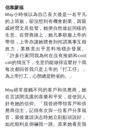
信靠蒙福
May小時候以為自己長大後是一名平凡
的上班族，卻沒想到有機會創業，因親
戚經營文具批發，她便自然做起同樣的
生意。在營商路上，她凡事順服上帝的
帶領，上帝亦讓她體會到何謂萬事互相
效力，業務竟出乎意料地穩步發展。
「許多行家問我為何在沒有推銷和cold 
call的情況下，生意仍能做得這麼好？我
每次都回答我只是上帝的『打工仔』，
為上帝打工，心態總是輕省的。」
May經常接觸不同的客戶和供應商，她
在言談間流露的喜樂和平安，促使別人
好奇她的信仰。「我曾經帶領客戶和供
應商信主，記得有次與一位客戶分享福
音，最後邀請決志時她立刻點頭說好，
如此順利反倒嚇我一跳。原來她看見我