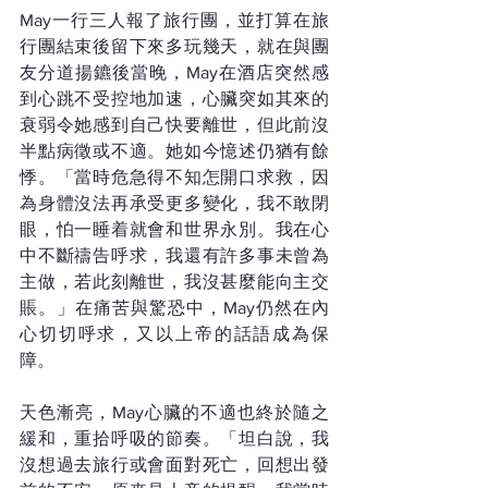
May一行三人報了旅行團，並打算在旅
行團結束後留下來多玩幾天，就在與團
友分道揚鑣後當晚，May在酒店突然感
到心跳不受控地加速，心臟突如其來的
衰弱令她感到自己快要離世，但此前沒
半點病徵或不適。她如今憶述仍猶有餘
悸。「當時危急得不知怎開口求救，因
為身體沒法再承受更多變化，我不敢閉
眼，怕一睡着就會和世界永別。我在心
中不斷禱告呼求，我還有許多事未曾為
主做，若此刻離世，我沒甚麼能向主交
賬。」在痛苦與驚恐中，May仍然在內
心切切呼求，又以上帝的話語成為保
障。
天色漸亮，May心臟的不適也終於隨之
緩和，重拾呼吸的節奏。「坦白說，我
沒想過去旅行或會面對死亡，回想出發