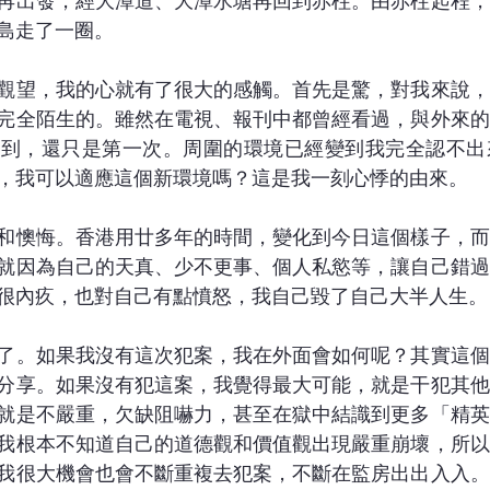
再出發，經大潭道、大潭水塘再回到赤柱。由赤柱起程，
島走了一圈。
觀望，我的心就有了很大的感觸。首先是驚，對我來說，
完全陌生的。雖然在電視、報刊中都曾經看過，與外來的
看到，還只是第一次。周圍的環境已經變到我完全認不出
，我可以適應這個新環境嗎？這是我一刻心悸的由來。
和懊悔。香港用廿多年的時間，變化到今日這個樣子，而
就因為自己的天真、少不更事、個人私慾等，讓自己錯過
很內疚，也對自己有點憤怒，我自己毀了自己大半人生。
了。如果我沒有這次犯案，我在外面會如何呢？其實這個
分享。如果沒有犯這案，我覺得最大可能，就是干犯其他
就是不嚴重，欠缺阻嚇力，甚至在獄中結識到更多「精英
我根本不知道自己的道德觀和價值觀出現嚴重崩壞，所以
我很大機會也會不斷重複去犯案，不斷在監房出出入入。