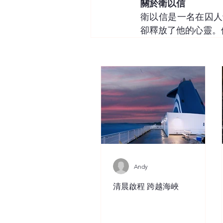
關於衛以信
衛以信是一名在囚人
卻釋放了他的心靈。
Andy
清晨啟程 跨越海峽