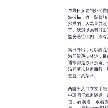
早幾日又要到外間醫
波掃描，有一點緊張
掃描的，因為我並沒
了。我還以為我肝出
監房過往慣例，沒有
當日外出，可以說是
港仔沿薄扶林道，目
通常都是原路折返。
沿着薄扶林道而行。
營盤上高架路。
西隧出入口在左手邊
中環灣仔繞道隧道，
道、石澳道，跟着