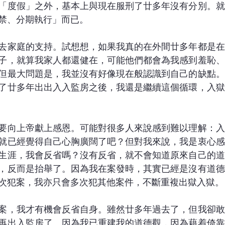
「度假」之外，基本上與現在服刑了廿多年沒有分別。就
禁、分期執行」而已。
去家庭的支持。試想想，如果我真的在外間廿多年都是在
子，就算我家人都還健在，可能他們都會為我感到羞恥、
但最大問題是，我並沒有好像現在般認識到自己的缺點。
了廿多年出出入入監房之後，我還是繼續這個循環，入獄
要向上帝獻上感恩。可能對很多人來說感到難以理解：入
就已經覺得自己心胸廣闊了吧？但對我來說，我是衷心感
生涯，我會反省嗎？沒有反省，就不會知道原來自己的道
，反而是抬舉了。因為我在案發時，其實已經是沒有道德
次犯案，我亦只會多次犯其他案件，不斷重複出獄入獄。
案，我才有機會反省自身。雖然廿多年過去了，但我卻敢
再出入監房了。因為我已重建我的道德觀，因為藉着倚靠