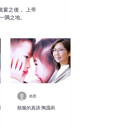
窗之後， 上帝
一隅之地。
皓恩
陳
順服的真諦 陶靄莉