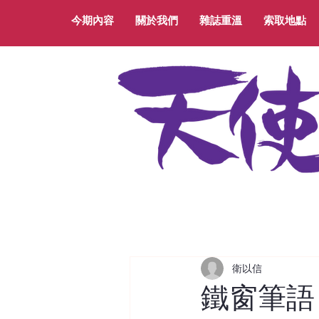
今期內容
關於我們
雜誌重溫
索取地點
衛以信
鐵窗筆語