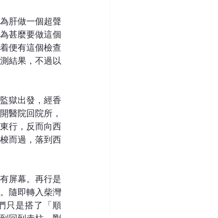
為肝做一個超聲
為甚麼要做這個
着便有這個檢查
測結果，不過以
監獄出發，經香
開醫院回院所，
東行，反而向西
梭而過，落到西
有屏幕。再行是
。隨即轉入柴灣
們只是搭了「順