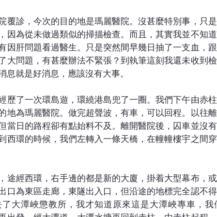
院覆診，今次的目的地是瑪麗醫院。沒甚麼特別事，只是
，因為從未做過類似的掃描檢查。而且，其實我並不知道
有因肝問題看過醫生。只是突然間早幾日抽了一支血，跟
了大問題，有甚麼辦法不緊張？到執筆這刻我還未收到檢
消息就是好消息，應該沒有大事。
經歷了一次環島遊，環繞港島兜了一圈。我們下午由赤柱
的地為瑪麗醫院。做完超聲波，有車，可以回程。以往離
但當日的路程卻有點始料不及。離開醫院後，囚車並沒有
到西環的時候，我們左轉入一條天橋，在幢幢樓宇之間穿
，途經西環，右手邊的都是新的大廈，掛着大型幕布，或
出口為東區走廊，東隧出入口，但沿途的地標完全認不得
去了大潭峽懲教所，我才知道原來這是大潭峽專車，我