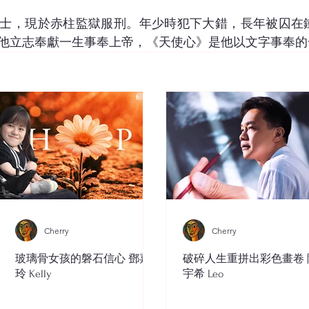
士，現於赤柱監獄服刑。年少時犯下大錯，長年被囚在鐵
他立志奉獻一生事奉上帝，《天使心》是他以文字事奉的
Cherry
Cherry
玻璃骨女孩的磐石信心 鄧嘉
破碎人生重拼出彩色畫卷 
玲 Kelly
宇希 Leo