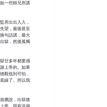
如一些師兄所講
監房出出入入，
失望，最後甚至
換句話講，最大
出獄，然後孤獨
獄廿多年都要感
謝上帝的。如果
德觀低到可怕，
底線了。所以我
放膽說，出獄後
上帝，我有這個