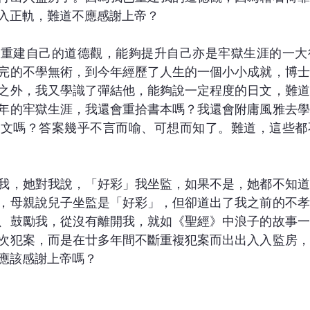
入正軌，難道不應感謝上帝？
，重建自己的道德觀，能夠提升自己亦是牢獄生涯的一大
完的不學無術，到今年經歷了人生的一個小小成就，博士
之外，我又學識了彈結他，能夠說一定程度的日文，難道
年的牢獄生涯，我還會重拾書本嗎？我還會附庸風雅去學
日文嗎？答案幾乎不言而喻、可想而知了。難道，這些都
我，她對我說，「好彩」我坐監，如果不是，她都不知道
，母親說兒子坐監是「好彩」，但卻道出了我之前的不孝
、鼓勵我，從沒有離開我，就如《聖經》中浪子的故事一
次犯案，而是在廿多年間不斷重複犯案而出出入入監房，
應該感謝上帝嗎？