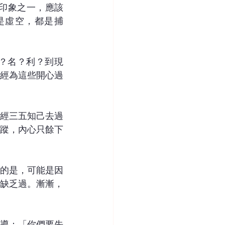
印象之一，應該
是虛空，都是捕
？名？利？到現
經為這些開心過
經三五知己去過
蹤，內心只餘下
的是，可能是因
缺乏過。漸漸，
導：「你們要先