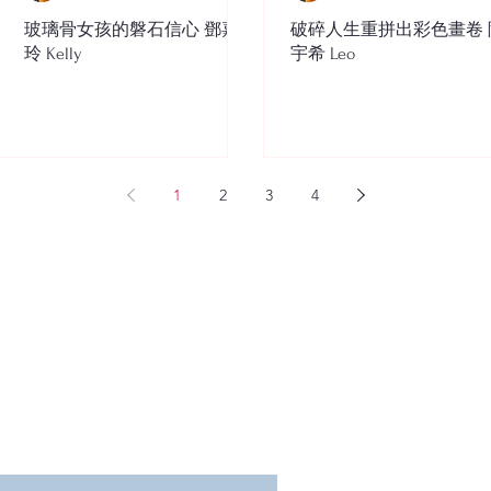
玻璃骨女孩的磐石信心 鄧嘉
破碎人生重拼出彩色畫卷 
玲 Kelly
宇希 Leo
1
2
3
4