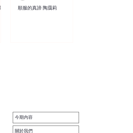
陳
順服的真諦 陶靄莉
今期內容
關於我們