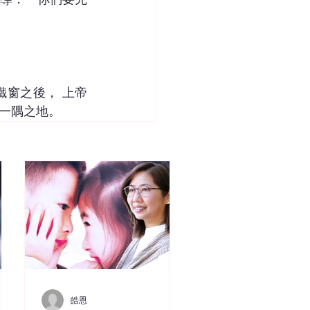
窗之後， 上帝
一隅之地。
皓恩