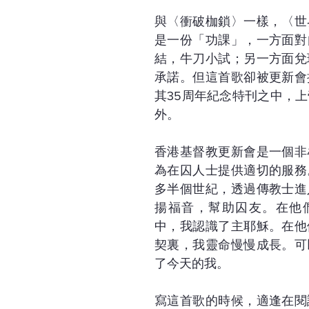
與〈衝破枷鎖〉一樣，〈世
是一份「功課」，一方面對
結，牛刀小試；另一方面兌
承諾。但這首歌卻被更新會
其35周年紀念特刊之中，
外。
香港基督教更新會是一個非
為在囚人士提供適切的服務
多半個世紀，透過傳教士進
揚福音，幫助囚友。在他
中，我認識了主耶穌。在他
契裏，我靈命慢慢成長。可
了今天的我。
寫這首歌的時候，適逢在閱