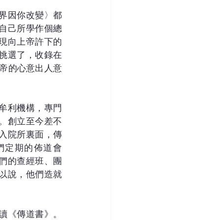
界因你改變〉都
自己所學作個總
現向上帝許下的
挑選了，收錄在
上帝的心意出人意
牟利機構，專門
。創立至今差不
入院所裏面，傳
們定期的佈道會
們的查經班、團
以說，他們造就
讀《傳道書》。