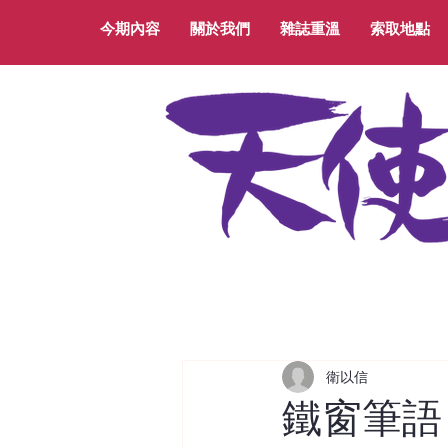
今期內容
關於我們
雜誌重溫
索取地點
衛以信
鐵窗筆語