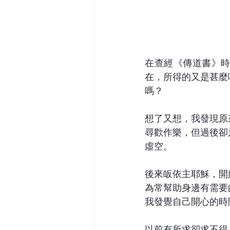
在查經《傳道書》
在，所得的又是甚麼
嗎？
想了又想，我發現原
尋歡作樂，但過後卻
虛空。
後來皈依主耶穌，開
為常幫助身邊有需要
我發覺自己開心的時
以前有所求卻求不得