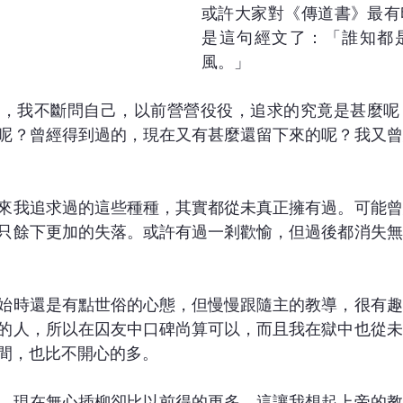
或許大家對《傳道書》最有
是這句經文了：「誰知都
風。」
時，我不斷問自己，以前營營役役，追求的究竟是甚麼呢
呢？曾經得到過的，現在又有甚麼還留下來的呢？我又曾
來我追求過的這些種種，其實都從未真正擁有過。可能曾
只餘下更加的失落。或許有過一剎歡愉，但過後都消失無
始時還是有點世俗的心態，但慢慢跟隨主的教導，很有趣
的人，所以在囚友中口碑尚算可以，而且我在獄中也從未
間，也比不開心的多。
，現在無心插柳卻比以前得的更多，這讓我想起上帝的教