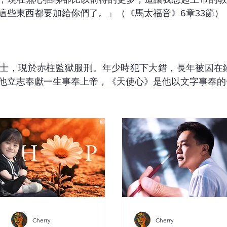
這些東西都要加給你們了。」（《馬太福音》6章33節）
士，現於赤柱監獄服刑。年少時犯下大錯，長年被囚在鐵
他立志奉獻一生事奉上帝，《天使心》是他以文字事奉的
Cherry
Cherry