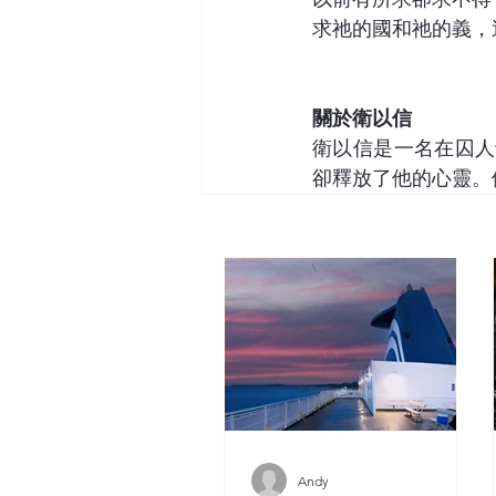
求祂的國和祂的義，
關於衛以信
衛以信是一名在囚人
卻釋放了他的心靈。
Andy