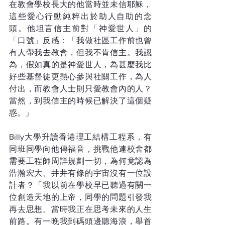
在教會學校長大的他當時並未信耶穌，
這些愛心行動純粹出於助人自助的念
頭。他坦言信主前對「神愛世人」的
「口號」反感：「我做社區工作前也曾
有人帶我去教會，但我不肯信主。我認
為，假如真的是神愛世人，為甚麼我比
好些基督徒更熱心參與社關工作，為人
付出，而教會人士則只愛教會內的人？
當然，到我信主的時候已解決了這個疑
惑。」
Billy大學升讀香港理工結構工程系，有
同班同學向他傳福音，挑戰他連校舍都
需要工程師周詳規劃一切，為何竟認為
浩瀚宏大、井井有條的宇宙沒有一位設
計者？「我以前在學校早已聽過有關一
位創造天地的上帝，同學的問題引發我
再去思想。當時我正在思考未來的人生
前路。有一晚我到碼頭邊聽海浪，舉首