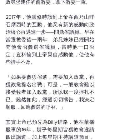
敗尋求連任的前教委，拿下教委一職。
2017年，他靈修時讀到上帝在西乃山呼
召摩西時的互動，他又有新的感動向政
治核心再邁進一步——問鼎省議員。早在
當選教委後一兩年，弟兄姊妹已經開始
問他會否參選省議員，當時他一口否
定；豈料輪到上帝親自感動他，使他有
些措手不及。
「如果要參與省選，需要加入政黨，再
獲政黨提名出戰；可是，一般教會難以
接受牧者加入政黨，所以我一度掙扎不
已。雖然如此，經過切切禱告，我決定
順服，回應參選的呼召。」
其實上帝已預先為Billy鋪路，他在華播
服事的16年，幾乎每星期皆獲教會邀請
四出講道，加上每星期主持講道節目，