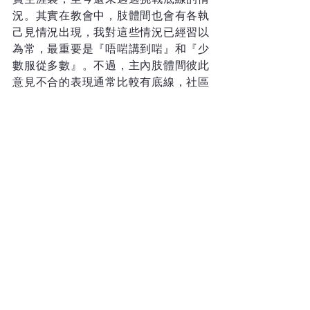
況。其實在教會中，肢體間也會有各執
己見情況出現，我對這些情況已經習以
為常，最重要是『唔啱講到啱』和『少
數服從多數』。不過，主內肢體間彼此
意見不合的表現通常比較有底線，社區
人士則未必有這一些底線。」
「你要專心仰賴耶和華，不可倚靠自己
的聰明， 在你一切所行的事上都要認定
他，他必指引你的路。」（《箴言》3章
5-6節）既然上帝帶領Billy進入省議會，
祂必有至高的計劃和旨意。Billy是全議
會124人中唯一的牧者，每星期一次的議
員祈禱會他必參與，求運籌議會的主賜
眾議員按祂心意處理政務。「雖然礙於
議員守則，我很難主動分享信仰，但同
事都會來問我一些信仰或生活問題，我
亦會分享我作為傳道人和議員的見