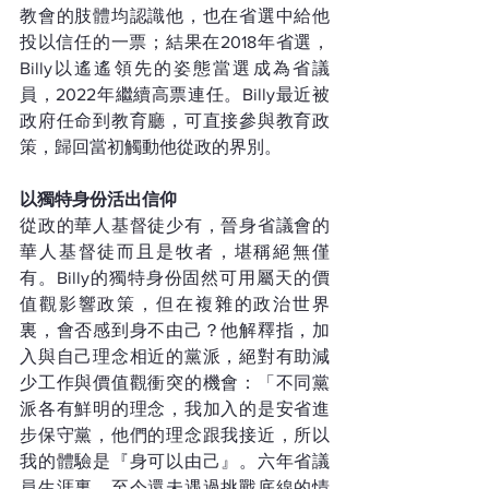
教會的肢體均認識他，也在省選中給他
投以信任的一票；結果在2018年省選，
Billy以遙遙領先的姿態當選成為省議
員，2022年繼續高票連任。Billy最近被
政府任命到教育廳，可直接參與教育政
策，歸回當初觸動他從政的界別。
以獨特身份活出信仰
從政的華人基督徒少有，晉身省議會的
華人基督徒而且是牧者，堪稱絕無僅
有。Billy的獨特身份固然可用屬天的價
值觀影響政策，但在複雜的政治世界
裏，會否感到身不由己？他解釋指，加
入與自己理念相近的黨派，絕對有助減
少工作與價值觀衝突的機會：「不同黨
派各有鮮明的理念，我加入的是安省進
步保守黨，他們的理念跟我接近，所以
我的體驗是『身可以由己』。六年省議
員生涯裏，至今還未遇過挑戰底線的情