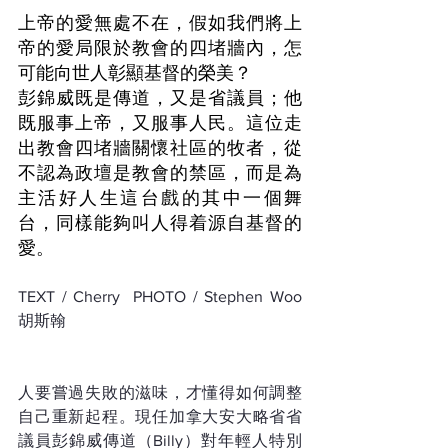
上帝的愛無處不在，假如我們將上
帝的愛局限於教會的四堵牆內，怎
可能向世人彰顯基督的榮美？
彭錦威既是傳道，又是省議員；他
既服事上帝，又服事人民。這位走
出教會四堵牆關懷社區的牧者，從
不認為政壇是教會的禁區，而是為
主活好人生這台戲的其中一個舞
台，同樣能夠叫人得着源自基督的
愛。
TEXT / Cherry  PHOTO / Stephen Woo 
胡斯翰
人要嘗過失敗的滋味，才懂得如何調整
自己重新起程。現任加拿大安大略省省
議員彭錦威傳道（Billy）對年輕人特別