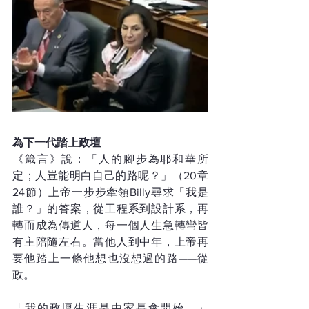
為下一代踏上政壇
《箴言》說：「人的腳步為耶和華所
定；人豈能明白自己的路呢？」（20章
24節）上帝一步步牽領Billy尋求「我是
誰？」的答案，從工程系到設計系，再
轉而成為傳道人，每一個人生急轉彎皆
有主陪隨左右。當他人到中年，上帝再
要他踏上一條他想也沒想過的路——從
政。
「我的政壇生涯是由家長會開始。」