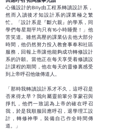
回應呼召 拓闊服事光譜
心儀設計的Billy由工程系轉讀設計系，
然而入讀後才知設計系的課業極之繁
忙。「設計系是『斷六親』的學系，同
學們每星期平均只有16小時睡覺！」他
苦笑道。雖然高壓的課業佔去他大部分
時間，他仍然努力投入教會事奉和社區
服務，回報上帝讓他能夠成功轉修設計
系的許願。當他正在每天享受着修讀設
計課程的期間，他在每天的靈修裏感受
到上帝呼召他做傳道人。
「那時我轉讀設計系才不久，這呼召是
否來得太早？我向屬靈前輩分享蒙召與
掙扎，他們一致認為上帝的確在呼召
我，於是我順服回應呼召，退學理工設
計，轉修神學，裝備自己作全時間傳
道。」