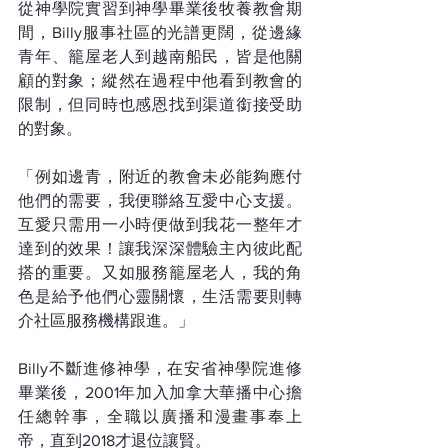
從神學院實習到神學畢業後牧養教會期
間，Billy服事社區的光譜更闊，從邊緣
青年、籠屋老人到越南船民，皆是他關
顧的對象；縱然在過程中他看到教會的
限制，但同時也感恩找到渠道銜接受助
的對象。
「例如邊青，附近的教會未必能夠應付
他們的需要，我便聯絡互愛中心支援。
互愛只需用一小時便做到我花一整年才
達到的效果！讓我深深體驗主內彼此配
搭的重要。又如服務籠屋老人，我的角
色是給予他們心靈關懷，生活需要則轉
介社區服務機構跟進。」
Billy不斷進修神學，在安省神學院進修
畢業後，2001年加入加拿大華播中心擔
任總幹事，全職以廣播和漫畫事奉上
帝，直到2018才退位讓賢。