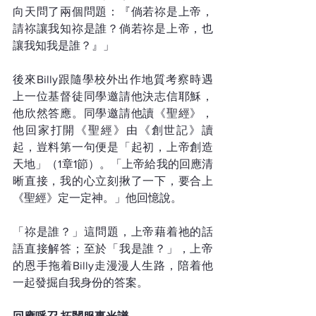
向天問了兩個問題：『倘若祢是上帝，
請祢讓我知祢是誰？倘若祢是上帝，也
讓我知我是誰？』」
後來Billy跟隨學校外出作地質考察時遇
上一位基督徒同學邀請他決志信耶穌，
他欣然答應。同學邀請他讀《聖經》，
他回家打開《聖經》由《創世記》讀
起，豈料第一句便是「起初，上帝創造
天地」（1章1節）。「上帝給我的回應清
晰直接，我的心立刻揪了一下，要合上
《聖經》定一定神。」他回憶說。
「祢是誰？」這問題，上帝藉着祂的話
語直接解答；至於「我是誰？」，上帝
的恩手拖着Billy走漫漫人生路，陪着他
一起發掘自我身份的答案。