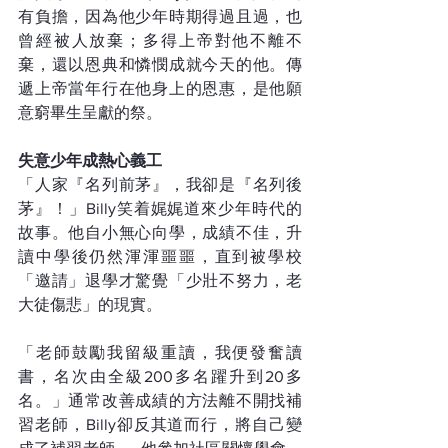
有負擔，因為他少年時期得過且過，也
曾經被人放棄；多得上帝對他不離不
棄，還以恩典和憐憫成就今天的他。傳
遞上帝當年行在他身上的恩惠，是他願
意窮畢生呈獻的祭。
失意少年成熱心義工
「人家『名列前茅』，我卻是『名列後
茅』！」Billy笑着娓娓道來少年時代的
故事。他自小無心向學，成績不佳，升
讀中學後仍然渾渾噩噩，直到被學校
「邀請」退學才驚覺「少壯不努力，老
大徒傷悲」的現實。
「老師鼓勵我留級重讀，我便發奮讀
書，名次由全級200多名躍升到20多
名。」通常改善成績的方法離不開找補
習老師，Billy卻反其道而行，將自己變