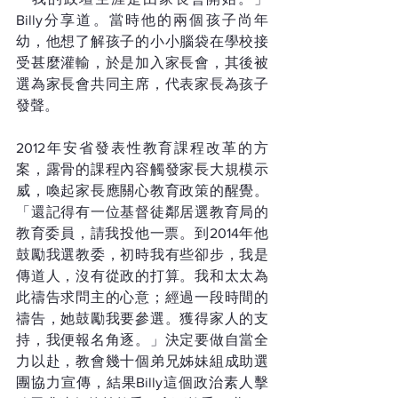
Billy分享道。當時他的兩個孩子尚年
幼，他想了解孩子的小小腦袋在學校接
受甚麼灌輸，於是加入家長會，其後被
選為家長會共同主席，代表家長為孩子
發聲。
2012年安省發表性教育課程改革的方
案，露骨的課程內容觸發家長大規模示
威，喚起家長應關心教育政策的醒覺。
「還記得有一位基督徒鄰居選教育局的
教育委員，請我投他一票。到2014年他
鼓勵我選教委，初時我有些卻步，我是
傳道人，沒有從政的打算。我和太太為
此禱告求問主的心意；經過一段時間的
禱告，她鼓勵我要參選。獲得家人的支
持，我便報名角逐。」決定要做自當全
力以赴，教會幾十個弟兄姊妹組成助選
團協力宣傳，結果Billy這個政治素人擊