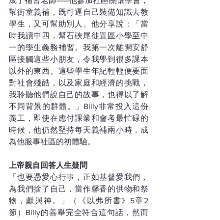
成了補習老師——他參加社區關懷學會，
幫街童義補，既可逼自己裝備知識去教
學生，又可幫助別人。他分享說：「當
時我讀中四，幫石硤尾徙置區小學至中
一的學生義務補習。我第一次離開安舒
區接觸這些小朋友，令我學到很多課本
以外的東西。這些學生年紀輕輕便要面
對社會殘酷，以及家庭和經濟的挑戰，
我聆聽他們說自己的故事，也得以了解
不同背景的群體。」Billy非常投入這份
義工，即使在應付課業和會考最忙碌的
時候，他仍然堅持每天義補兩小時，成
為他服事社區的初體驗。
上帝親自回答人生疑問
「也要憑愛心行事，正如基督愛我們，
為我們捨了自己，當作馨香的供物和祭
物，獻與神。」（《以弗所書》5章2
節）Billy的善舉完全符合這句話，然而