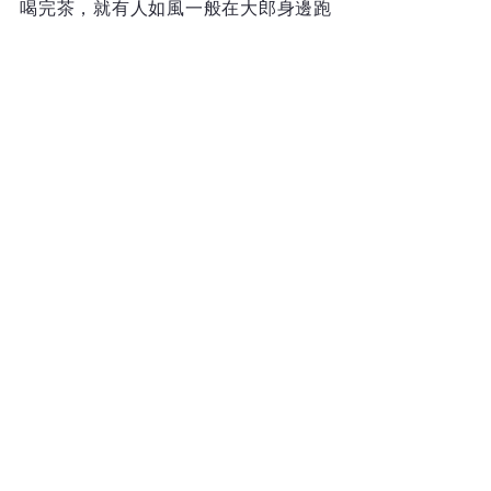
喝完茶，就有人如風一般在大郎身邊跑
過，是用走路奔跑送信的的大伯。小小
的大郎知道他們職業的名字叫「飛脚」
（Hikyaku），飛一般快的腳（飛脚就是
郵差叔叔或宅急便送貨人的初型）！大
伯只是身穿最輕便貼身褲子的草根層，
卻負上運送重要公文的大責任。信件會
用布包好或用盒子裝好，穩紮在一支木
棒後面，超輕便。大伯在收集幕府公文
的日本橋大傳馬町，一口氣跑到下一個
「飛駅」（轉接站），交給另一位精神
奕奕飛腳大叔再送出，以接力方式配
送，很有效率。
用人腳或馬力接力傳遞方式在明治時
代，逐漸被新政府的郵政通信制度取
代，日本橋郵政局也是日本郵政發祥所
在地。電子郵件及宅急便普及後，熱衷
寄送明信片的日本也如世界各地一樣，