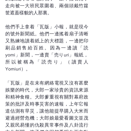
走向被一大班民眾圍着、兩個頭戴竹籮
筐遮蓋樣貌的人那裏。
他們手上拿着「瓦版」小報，就是現今
的號外新聞紙。他們一邊搖着扇子清晰
又熟練地讀着紙上的大標題，一邊把印
刷品銷售給百姓。因為一邊讀「読 
yomi」新聞，一邊賣「売りuri」報紙，
所以被稱為「読売り」（讀賣人
Yomiuri）。
「瓦版」是在未有網絡電視又沒有甚麼
娛樂的時代，大郎一家珍貴的資訊來源
和精神食糧。大郎爹重視有關對幕府政
策的批評及時事災害的速報，上年它報
道估測有旱災，讓他能提早購入大米而
避過經營危機；大郎娘最愛看圖文並茂
又親民易懂的仇殺異常事件及八卦流行