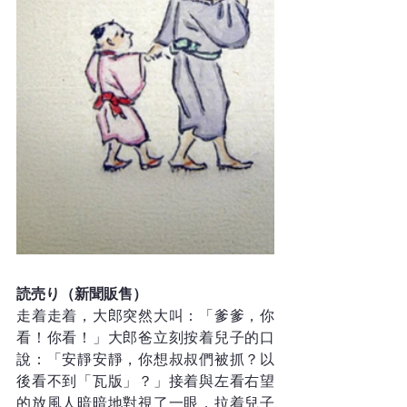
読売り（新聞販售）
走着走着，大郎突然大叫：「爹爹，你
看！你看！」大郎爸立刻按着兒子的口
說：「安靜安靜，你想叔叔們被抓？以
後看不到「瓦版」？」接着與左看右望
的放風人暗暗地對視了一眼，拉着兒子