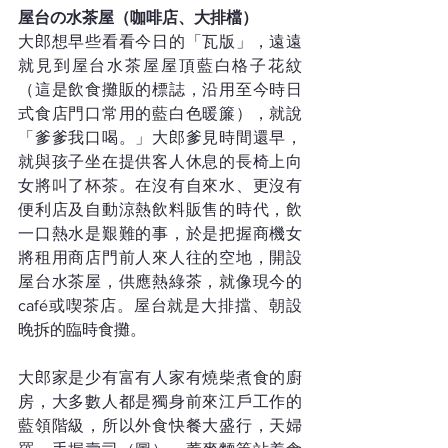
屋台の水茶屋（咖啡店、大排檔）
大郎想早些看看今日的「瓦版」，遠遠
就見到屋台水茶屋屋頂藍白格子花紋
（這是飲食攤販的標誌，沿用至今時日
式食店門口常用的藍白色暖簾），就說
「爹爹我口喝。」大郎爹見時間還早，
就與孩子坐在提供客人休息的長椅上向
女將叫了杯茶。在沒有自來水、更沒有
便利店及自動涼熱飲料販售的時代，飲
一口熱水是艱難的事，於是把握商機女
將租用商店門前人來人往的空地，開設
屋台水茶屋，供應熱綠茶，就像現今的
café或喫茶店。屋台就是大排擋、朝設
晚拆的臨時食攤。
大郎家是少有富有人家有燒柴煮食的廚
房，大多數人都是獨身前來江戶工作的
藍領階級，所以外食快餐大盛行，天婦