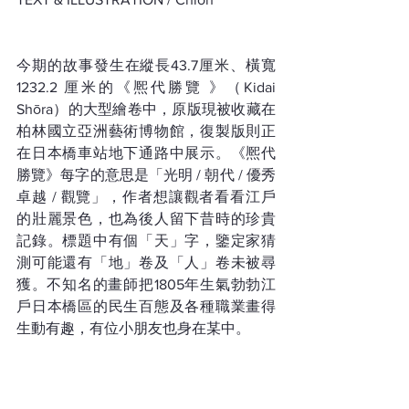
今期的故事發生在縱長43.7厘米、橫寬
1232.2 厘米的《熈代勝覽 》（Kidai 
Shōra）的大型繪卷中，原版現被收藏在
柏林國立亞洲藝術博物館，復製版則正
在日本橋車站地下通路中展示。《熈代
勝覽》每字的意思是「光明 / 朝代 / 優秀
卓越 / 觀覽」，作者想讓觀者看看江戶
的壯麗景色，也為後人留下昔時的珍貴
記錄。標題中有個「天」字，鑒定家猜
測可能還有「地」卷及「人」卷未被尋
獲。不知名的畫師把1805年生氣勃勃江
戶日本橋區的民生百態及各種職業畫得
生動有趣，有位小朋友也身在某中。