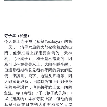
寺子屋（私塾）
今天是上寺子屋（私塾Terakoya）的第
一天，一清早六歲的大郎被拉着急急出
門，他爹扛着上課用要自備的「天神
机」（小桌子），椅子是不需要的，因
為可以坐在疊疊米上。大郎半睡半醒，
但還是很期待見見很有學問的男女師匠
們，學讀書、寫字、地理及算術等。因
大郎家裏經商，上課時會加上針對他身
份的商學課程，他更想學武士家一朗的
劍道。寺（寺院） / 子（孩子或子弟） / 
屋（建築物）本在寺院上課，但他的新
私塾可設在日本橋大街有兩層的大屋