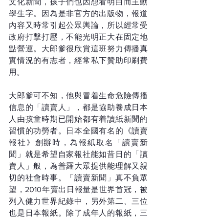
文化新聞，孩子們也因想看明白而主動
學生字。因為是非官方的出版物，報道
內容又時常引起公眾輿論，所以經常受
政府打擊打壓，不能光明正大在固定地
點營運。大郎爹很欣賞這班努力傳播真
實情況的有志者，經常私下贊助印刷費
用。
大郎爹可不知，他與冒着生命危險傳播
信息的「讀賣人」，都是協助養成日本
人由孩童時期已開始都有着讀紙新聞的
習慣的功勞者。日本全國有名的《讀賣
報社》創辦時，為報紙取名「讀賣新
聞」就是希望自家報社能如昔日的「讀
賣人」般，為普羅大眾提供能理解又親
切的社會時事。「讀賣新聞」真不負眾
望，2010年賣出日報量是世界首冠，被
列入健力世界紀錄中，另外第二、三位
也是日本報紙。除了成年人的報紙，三