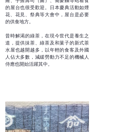
羅、手握壽司（圖）、蕎麥麵等站着食
的屋台也很受歡迎。日本慶典活動如煙
花、花見、祭典等大會中，屋台是必要
的供食地方。
昔時解渴的綠茶，在現今世代是養生之
道，提供抺茶、綠茶及和菓子的新式茶
水屋也越開越多，以年輕的食客及外國
人佔大多數，減緩勞動力不足的機械人
侍應也開始活躍其中。