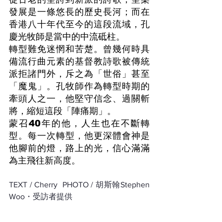
發展是一條悠長的歷史長河；而在
香港八十年代至今的這段流域，孔
慶光牧師是當中的中流砥柱。
轉型難免迷惘和苦楚。曾幾何時具
備流行曲元素的基督教詩歌被傳統
派拒諸門外，斥之為「世俗」甚至
「魔鬼」。孔牧師作為轉型時期的
牽頭人之一，他堅守信念、過關斬
將，縮短這段「陣痛期」。
蒙召40年的他，人生也在不斷轉
型。每一次轉型，他更深體會神是
他腳前的燈，路上的光，信心滿滿
為主飛往新高度。
TEXT / Cherry  PHOTO / 胡斯翰Stephen 
Woo・受訪者提供