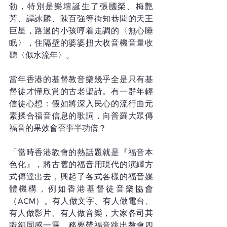
勃，特別是樂壇誕生了張國榮、梅艷
芳、譚詠麟、陳百強等街知巷聞的天王
巨星，路過的小孩哼着走調的〈無心睡
眠〉，住隔壁的婆婆扭大收音機音量收
聽〈似水流年〉。
當年香港的基督教音樂幾乎全是只有基
督徒才懂欣賞的古老聖詩。有一群年輕
信徒心想：假如將深入民心的流行曲元
素揉合福音信息的歌詞，向普羅大眾傳
福音的果效會否事半功倍？
「當時香港教會的熱話題就是『福音本
色化』，將古舊的福音用現代的演繹方
式傳達出去，興起了各式各樣的福音媒
體機構，例如香港基督徒音樂協會
（ACM）。有人做文字、有人做電台、
有人做影片、有人做音樂，大家各司其
職卻同感一靈，務要帶福音跳出教會四