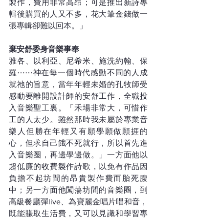
製作，費用非常高昂；可是推出新詩專
輯後購買的人又不多，花大筆金錢做一
張專輯卻難以回本。」
棄安舒委身音樂事奉
雅各、以利亞、尼希米、施洗約翰、保
羅⋯⋯神在每一個時代感動不同的人成
就祂的旨意，當年年輕未婚的孔牧師受
感動要離開設計師的安舒工作，全職投
入音樂聖工裏。「禾場非常大，可惜作
工的人太少。雖然那時我未屬於專業音
樂人但勝在年輕又有願學願做願捱的
心，但求自己餓不死就行，所以首先進
入音樂圈，再邊學邊做。」一方面他以
超低廉的收費製作詩歌，以免有作品因
負擔不起坊間的昂貴製作費而胎死腹
中；另一方面他闖蕩坊間的音樂圈，到
高級餐廳彈live、為寶麗金唱片唱和音，
既能賺取生活費，又可以見識和學習專