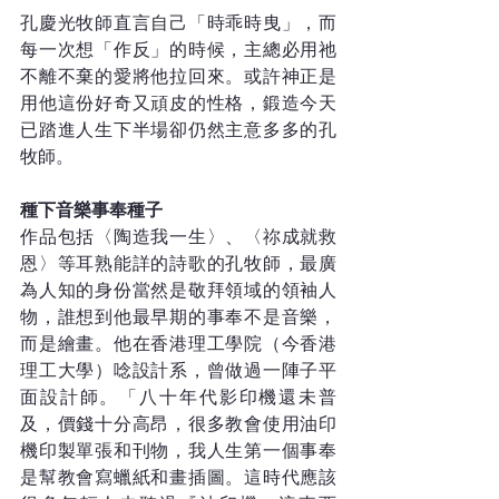
孔慶光牧師直言自己「時乖時曳」，而
每一次想「作反」的時候，主總必用祂
不離不棄的愛將他拉回來。或許神正是
用他這份好奇又頑皮的性格，鍛造今天
已踏進人生下半場卻仍然主意多多的孔
牧師。
種下音樂事奉種子
作品包括〈陶造我一生〉、〈祢成就救
恩〉等耳熟能詳的詩歌的孔牧師，最廣
為人知的身份當然是敬拜領域的領袖人
物，誰想到他最早期的事奉不是音樂，
而是繪畫。他在香港理工學院（今香港
理工大學）唸設計系，曾做過一陣子平
面設計師。「八十年代影印機還未普
及，價錢十分高昂，很多教會使用油印
機印製單張和刊物，我人生第一個事奉
是幫教會寫蠟紙和畫插圖。這時代應該