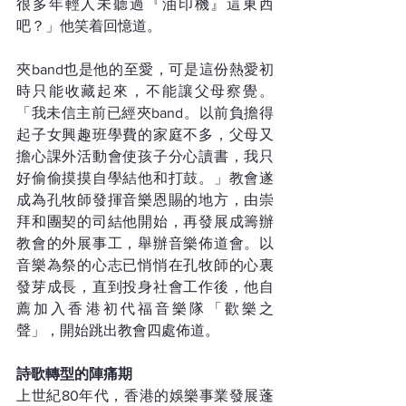
很多年輕人未聽過『油印機』這東西
吧？」他笑着回憶道。
夾band也是他的至愛，可是這份熱愛初
時只能收藏起來，不能讓父母察覺。
「我未信主前已經夾band。以前負擔得
起子女興趣班學費的家庭不多，父母又
擔心課外活動會使孩子分心讀書，我只
好偷偷摸摸自學結他和打鼓。」教會遂
成為孔牧師發揮音樂恩賜的地方，由崇
拜和團契的司結他開始，再發展成籌辦
教會的外展事工，舉辦音樂佈道會。以
音樂為祭的心志已悄悄在孔牧師的心裏
發芽成長，直到投身社會工作後，他自
薦加入香港初代福音樂隊「歡樂之
聲」，開始跳出教會四處佈道。
詩歌轉型的陣痛期
上世紀80年代，香港的娛樂事業發展蓬