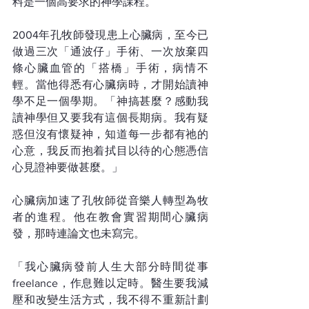
料是一個高要求的神學課程。
2004年孔牧師發現患上心臟病，至今已
做過三次「通波仔」手術、一次放棄四
條心臟血管的「搭橋」手術，病情不
輕。當他得悉有心臟病時，才開始讀神
學不足一個學期。「神搞甚麼？感動我
讀神學但又要我有這個長期病。我有疑
惑但沒有懷疑神，知道每一步都有祂的
心意，我反而抱着拭目以待的心態憑信
心見證神要做甚麼。」
心臟病加速了孔牧師從音樂人轉型為牧
者的進程。他在教會實習期間心臟病
發，那時連論文也未寫完。
「我心臟病發前人生大部分時間從事
freelance，作息難以定時。醫生要我減
壓和改變生活方式，我不得不重新計劃