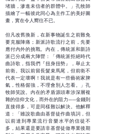
堵牆，滲進未信者的群體中。」孔牧師
描繪了一幅彼此同心為主作工的美好圖
畫，實在令人嚮往不已。
但凡改舊換新，在新事物誕生之前難免
要克服陣痛；新派詩歌流行之前，先要
應付內外的挑戰。內在，傳統派和新詩
派已分成兩大陣營：「傳統派拒絕時代
曲詩歌，指我們『扭身扭勢』，舉止太
前衛。我以前留長髮束馬尾，但前衛不
代表一定壞啊！我就是有一些藝術家脾
氣，性格倔強，不理會別人怎看。」孔
牧師笑說。內在的矛盾源頭牽涉深層複
雜的信仰文化，而外在的阻力——金錢則
直接得多，可是同樣難以解決。他解釋
道：「雖說歌曲由基督徒作曲填詞，但
以前達到專業流行音樂水平的信徒不
多，結果還是要請非基督徒做專業後期