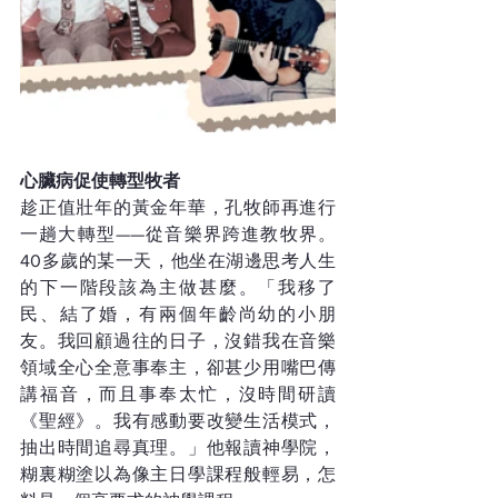
心臟病促使轉型牧者
趁正值壯年的黃金年華，孔牧師再進行
一趟大轉型——從音樂界跨進教牧界。
40多歲的某一天，他坐在湖邊思考人生
的下一階段該為主做甚麼。「我移了
民、結了婚，有兩個年齡尚幼的小朋
友。我回顧過往的日子，沒錯我在音樂
領域全心全意事奉主，卻甚少用嘴巴傳
講福音，而且事奉太忙，沒時間研讀
《聖經》。我有感動要改變生活模式，
抽出時間追尋真理。」他報讀神學院，
糊裏糊塗以為像主日學課程般輕易，怎