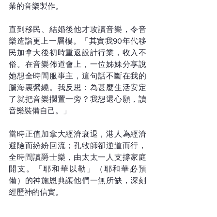
業的音樂製作。
直到移民、結婚後他才攻讀音樂，令音
樂造詣更上一層樓。「其實我90年代移
民加拿大後初時重返設計行業，收入不
俗。在音樂佈道會上，一位姊妹分享說
她想全時間服事主，這句話不斷在我的
腦海裏縈繞。我反思：為甚麼生活安定
了就把音樂擱置一旁？我想還心願，讀
音樂裝備自己。」
當時正值加拿大經濟衰退，港人為經濟
避險而紛紛回流；孔牧師卻逆道而行，
全時間讀爵士樂，由太太一人支撐家庭
開支。「耶和華以勒」（耶和華必預
備）的神施恩典讓他們一無所缺，深刻
經歷神的信實。