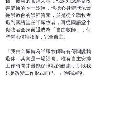
傷。健康的警鐘大鳴，他深知減壓是改
善健康的唯一途徑，也擔心身體狀況會
拖累教會的崇拜質素，於是從全職牧者
退到國語堂任半職牧者，再從國語堂半
職牧者全身而退成為「自由牧師」，何
時何地何種牧養，完全自主。
「我由全職轉為半職牧師時有傳聞說我
退休，其實是一場誤會。唯有自主安排
工作時間才最能保障我的健康，所以我
只是改變工作形式而已。」他強調說。
人到黃昏才大轉型，孔牧師靠着主信心
不減，像年輕時一樣躊躇滿志，滿腦子
大計。
「音樂門訓」栽培接班人
音樂與事奉佔據孔牧師人生的九成篇
章，他要將累積數十年的音樂功力和事