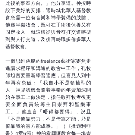
此後的事奉方向。」他分享道。神按時
設下美好的安排，適時城北華人基督教
會急需一位有音樂和神學裝備的肢體，
他遂半職牧會，既可在手術後休養又有
固定收入，就這樣從與音符打交道轉型
到與人打交道，及後再轉職多倫多華人
基督教會。
一個思維跳脫的freelance藝術家霎然走
進講求程序和溝通的教會中工作，孔牧
師坦言要重新學習適應，但喜見人到中
年再有突破：「我自小不是領袖型的
人，神賜我機會隨着事奉的年資加深開
始在事工上做決定，擔任敬拜牧者後更
要全面負責統籌主日崇拜和聖樂事
工。」他直言「唔得都要得」，況且
「不是倚靠勢力，不是倚靠才能，乃是
倚靠我的靈方能成事。」（《撒迦利亞
書》4章6節）神的看顧讓教會每一場崇