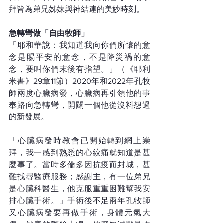
拜皆為弟兄姊妹與神結連的美妙時刻。
急轉彎做「自由牧師」
「耶和華說：我知道我向你們所懷的意
念是賜平安的意念，不是降災禍的意
念，要叫你們末後有指望。」（《耶利
米書》29章11節）2020年和2022年孔牧
師兩度心臟病發，心臟病再引領他的事
奉路向急轉彎，開闢一個他從沒料想過
的新發展。
「心臟病發時教會已開始轉到網上崇
拜，我一感到熟悉的心絞痛就知道是甚
麼事了。當時多倫多因抗疫而封城，甚
難找尋醫療服務；感謝主，有一位弟兄
是心臟科醫生，他克服重重困難幫我安
排心臟手術。」手術後不足兩年孔牧師
又心臟病發要再做手術，身體元氣大