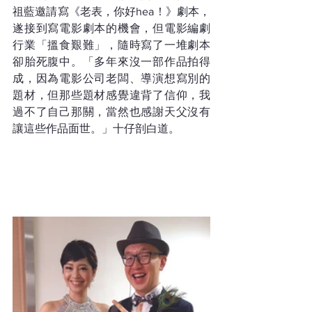
祖藍邀請寫《老表，你好hea！》劇本，
遂接到寫電影劇本的機會，但電影編劇
行業「搵食艱難」，隨時寫了一堆劇本
卻胎死腹中。「多年來沒一部作品拍得
成，因為電影公司老闆、導演想寫別的
題材，但那些題材感覺違背了信仰，我
過不了自己那關，當然也感謝天父沒有
讓這些作品面世。」十仔剖白道。