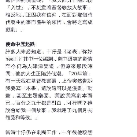
遞信仰的價值觀。「我大部分作品比較
『入世』，不刻意將基督教放入故事，
相反地，正因我有信仰，在面對那個時
代發生的事而產生的領悟，會將之寫成
戲劇。」
使命中歷起跌
許多人未必知道，十仔是《老表，你好
hea！》其中一位編劇，劇中爆笑的劇情
至今仍為人津津樂道，但原來那段時
間，他的人生正陷於低潮。「20年前，
有一天我在基督教書展，上帝突然告訴
我要寫一本書，還說這可以是漫畫、動
畫，甚至主題樂園。我說我寫劇本而
已，百分之九十都是對白，可行嗎？祂
說會給我一個故事，我就用了九個月去
領受和等候。」
當時十仔仍在劇團工作，一年後他毅然