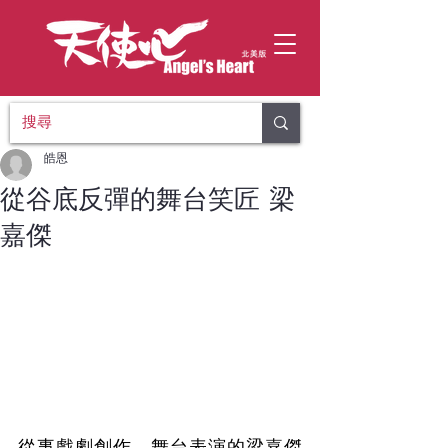
皓恩
從谷底反彈的舞台笑匠 梁
嘉傑
從事戲劇創作、舞台表演的梁嘉傑