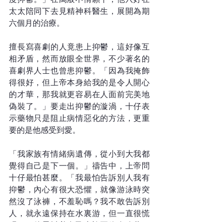
太太陪同下去見精神科醫生，展開為期
六個月的治療。
擅長寫喜劇的人竟患上抑鬱，這好像互
相矛盾，然而放眼全世界，不少著名的
喜劇界人士也曾患抑鬱。「因為我掩飾
得很好，但上帝本身給我的是令人開心
的才華，那我就更容易在人面前完美地
偽裝了。」要走出抑鬱的漩渦，十仔表
示藥物只是阻止病情惡化的方法，更重
要的是他感受到愛。
「我家族有情緒病遺傳，從小到大我都
覺得自己是下一個。」禱告中，上帝問
十仔最怕甚麼。「我最怕告訴別人我有
抑鬱，內心有很大恐懼，就像游泳時突
然沒了泳褲，不羞恥嗎？我不敢告訴別
人，就永遠保持在水裏游，但一直很慌