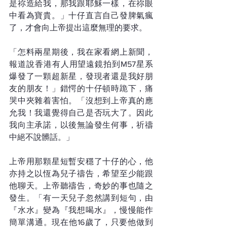
是祢造給我，那我跟耶穌一樣，在祢眼
中看為寶貴。」十仔直言自己發脾氣瘋
了，才會向上帝提出這麼無理的要求。
「怎料兩星期後，我在家看網上新聞，
報道說香港有人用望遠鏡拍到M57星系
爆發了一顆超新星，發現者還是我好朋
友的朋友！」錯愕的十仔頓時跪下，痛
哭中夾雜着害怕。「沒想到上帝真的應
允我！我還覺得自己是否玩大了。因此
我向主承諾，以後無論發生何事，祈禱
中絕不說髒話。」
上帝用那顆星短暫安穩了十仔的心，他
亦持之以恆為兒子禱告，希望至少能跟
他聊天。上帝聽禱告，奇妙的事也隨之
發生。「有一天兒子忽然講到短句，由
『水水』變為『我想喝水』，慢慢能作
簡單溝通。現在他16歲了，只要他做到