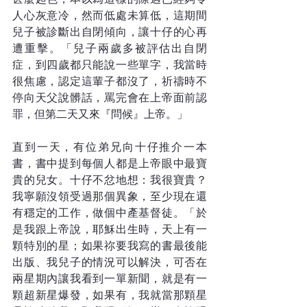
人心灰意冷，然而低處未算低，這期間
兒子被診斷出自閉傾向，讓十仔的心再
遭重擊。「兒子兩歲多被評估出自閉
症，到四歲都只能說一些單字，我當時
很焦慮，認定這輩子都沒了，祈禱時不
停向天父說髒話，罵完會在上帝面前認
罪，但第二天又來『問候』上帝。」
直到一天，有位弟兄向十仔推介一本
書，書中提到每個人都是上帝眼中最寶
貴的兒女。十仔不忿地想：我很寶貴？
我寧願沒領受過那個異象，至少現在還
有穩定的工作，做個中產基督徒。「於
是我跟上帝說，耶穌出生時，天上有一
顆特別的星；如果祢要我寫的書最後能
出版、我兒子的情況可以解決，可否在
兩星期內讓我看到一單新聞，就是有一
顆超新星爆發，如果有，我就當那顆星