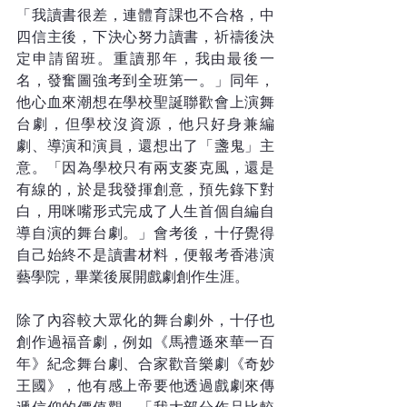
「我讀書很差，連體育課也不合格，中
四信主後，下決心努力讀書，祈禱後決
定申請留班。重讀那年，我由最後一
名，發奮圖強考到全班第一。」同年，
他心血來潮想在學校聖誕聯歡會上演舞
台劇，但學校沒資源，他只好身兼編
劇、導演和演員，還想出了「盞鬼」主
意。「因為學校只有兩支麥克風，還是
有線的，於是我發揮創意，預先錄下對
白，用咪嘴形式完成了人生首個自編自
導自演的舞台劇。」會考後，十仔覺得
自己始終不是讀書材料，便報考香港演
藝學院，畢業後展開戲劇創作生涯。
除了內容較大眾化的舞台劇外，十仔也
創作過福音劇，例如《馬禮遜來華一百
年》紀念舞台劇、合家歡音樂劇《奇妙
王國》，他有感上帝要他透過戲劇來傳