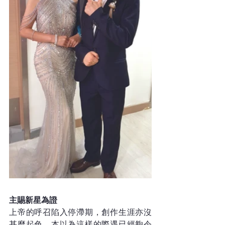
主賜新星為證
上帝的呼召陷入停滯期，創作生涯亦沒
甚麼起色，本以為這樣的際遇已經夠令