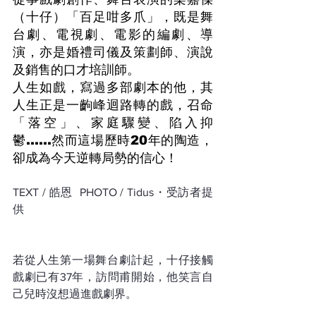
（十仔）「百足咁多爪」，既是舞
台劇、電視劇、電影的編劇、導
演，亦是婚禮司儀及策劃師、演說
及銷售的口才培訓師。
人生如戲，寫過多部劇本的他，其
人生正是一齣峰迴路轉的戲，召命
「落空」、家庭驟變、陷入抑
鬱……然而這場歷時20年的陶造，
卻成為今天逆轉局勢的信心！
TEXT / 皓恩  PHOTO / Tidus・受訪者提
供
若從人生第一場舞台劇計起，十仔接觸
戲劇已有37年，訪問甫開始，他笑言自
己兒時沒想過進戲劇界。