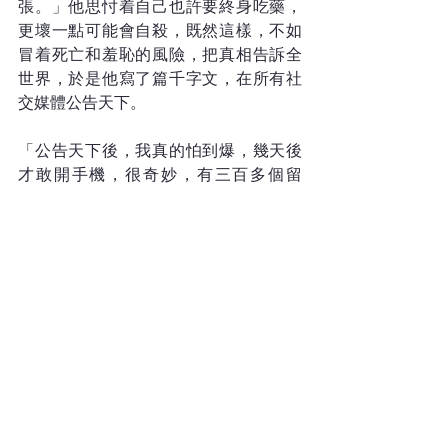
張。」他思忖着自己也許要終身吃藥，
更壞一點可能會自殺，既然這樣，不如
冒着死亡和羞恥的風險，把真相告訴全
世界，於是他寫了篇千字文，在所有社
交媒體公告天下。
「公告天下後，我真的怕到爆，幾天後
才敢開手機，很奇妙，有三百多個留
言，連不認識的人都來關心我，還有人
私信我。」他忽發奇想，決定在每個朋
友群體中約一人出來見面聊天。「其實
不知道要聊甚麼，因為不熟，但他們反
而會成為很好的聆聽者。」
當十仔在海中大叫「我的泳褲不見
了」，周遭的人沒有因此逃開，反而圍
着他，陪他走上沙灘，使赤身的羞恥被
遮蓋——亦讓他發現內心的缺口。「我小
時候缺乏愛的緣故，因而用很多事物充