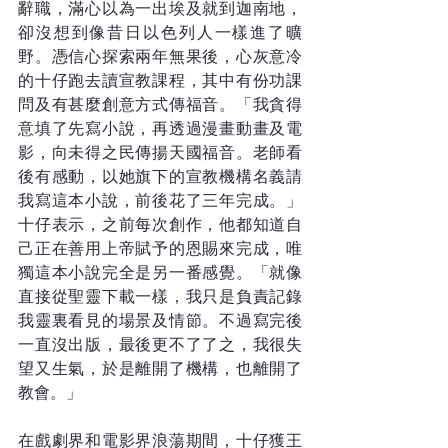
辭職，滿心以為一出埃及就到迦南地，
卻沒想到像昔日以色列人一樣進了曠
野。憑信心探索兩年無果後，心灰意冷
的十仔跑去讀宣教課程，其中有份功課
問及有甚麼創意方式傳福音。「我貪得
意填了先寫小說，再透過漫畫動畫及電
影，向未得之民傳揚天國福音。老師看
後有感動，以她旗下的宣教機構名義請
我寫這本小說，前後花了三年完成。」
十仔表示，之前每次創作，他都知道自
己正在善用上帝賦予的恩賜來完成，唯
獨這本小說完全是另一番感覺。「就像
直接從聖靈下載一樣，我只是負責記錄
我靈裏看見的場景及情節。不過寫完後
一直沒出版，最後更不了了之，我很失
望又生氣，於是離開了機構，也離開了
教會。」
在戲劇界和電影界浪蕩期間，十仔獲王