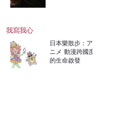
我寫我心
日本樂散步：ア
ニメ 動漫跨國度
的生命啟發
男心女意：布吉
行
鐵窗筆語：學習
於順服之中