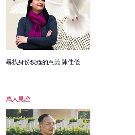
尋找身份狹縫的意義 陳佳儀
​萬人見證