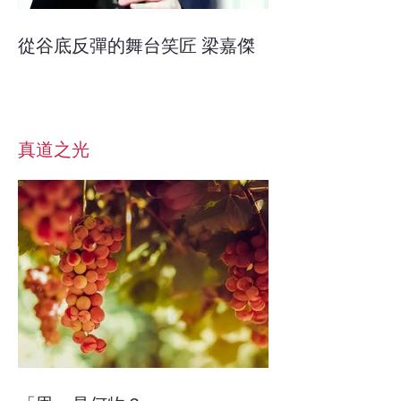
從谷底反彈的舞台笑匠 梁嘉傑
真道之光