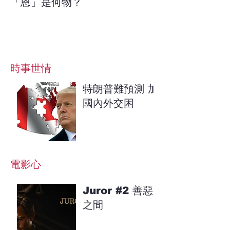
「恩」是何物？
​時事世情
特朗普難預測 加
國內外交困
電影心
Juror #2 善惡
之間