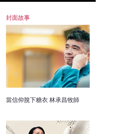
​封面故事
當信仰脫下糖衣 林承昌牧師