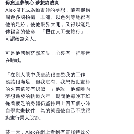
毋忘追夢初心 夢想終成真
Alex擱下成為動畫師的夢想，隨着機構
周遊多國拍攝，非洲、以色列等地都有
他的足跡，使他眼界大開，又得以滿足
傳福音的使命；「𢭃住人工去旅行」，
可謂羨煞旁人。
可是他感到茫然若失，心裏有一把聲音
在吶喊。
「在別人眼中我應該很喜歡我的工作，
應該很滿足，但我沒有。我想做動畫師
的火苗還沒有熄滅。」他說。他偏離向
夢想進發的軌道六年，期間他每晚下班
拖着疲乏的身軀仍堅持用上四五個小時
自學動畫軟件，為的就是使自己不致跟
動畫行業太脫節。
某一天，Alex在網上看到有電腦特效公