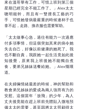
來在溫哥華有工作，可惜上班到第三個
星期已經完全不能工作了。」Alex太太
聰明能幹，而且有一雙擅長工藝的巧
手，可惜她發病最嚴重的時候連杯子也
拿不起，走路、換衣服也需要幫助。
「太太做事心急，過往有能力一次過應
付多項事情，但這個突如其來的病令她
失去自己，好像以前健康的她死了。我
也不斷自責，我跟她一起生活竟如此後
知後覺，原來我上班後她不能獨自煮
食，要弟兄姊妹送餐給她。」Alex慨嘆
道。
在夫婦倆情緒最差的時候，神的幫助和
教會弟兄姊妹的愛成為兩人強而有力的
安慰。這個當年「放飛」的少年，為人
丈夫後竟能在趕上班前先體貼入微地預
備太太的需要，甚至因將太太照顧得太