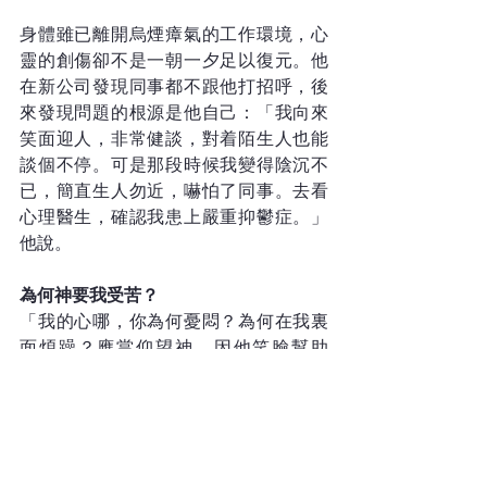
身體雖已離開烏煙瘴氣的工作環境，心
靈的創傷卻不是一朝一夕足以復元。他
在新公司發現同事都不跟他打招呼，後
來發現問題的根源是他自己：「我向來
笑面迎人，非常健談，對着陌生人也能
談個不停。可是那段時候我變得陰沉不
已，簡直生人勿近，嚇怕了同事。去看
心理醫生，確認我患上嚴重抑鬱症。」
他說。
為何神要我受苦？
「我的心哪，你為何憂悶？為何在我裏
面煩躁？應當仰望神，因他笑臉幫助
我，我還要稱讚他。」（《詩篇》42篇5
節）Alex陷在抑鬱幽谷的時候，慈愛的
神早已伸出手來，等着牽緊他的手將他
拉出深淵，反而是Alex懷疑這個神有多
愛他。他剖白說：「就好像《玩轉腦朋