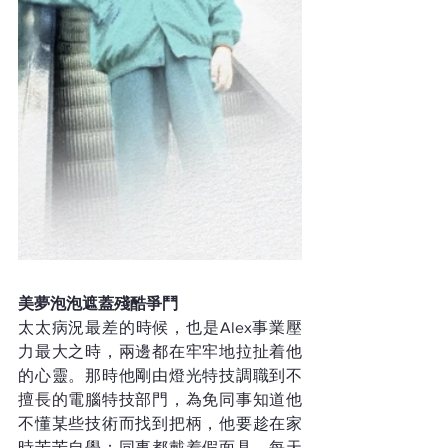
美夢泡泡遮蓋殘酷爭鬥
太太病況最差的時候，也是Alex事業壓
力最大之時，兩邊都在牢牢地拉扯着他
的心靈。那時他剛由燈光特技調職到不
擅長的電腦特技部門，為免同事知道他
不懂某些技術而找到把柄，他要趁在家
時苦苦自學；同事都戴着假面具，每天