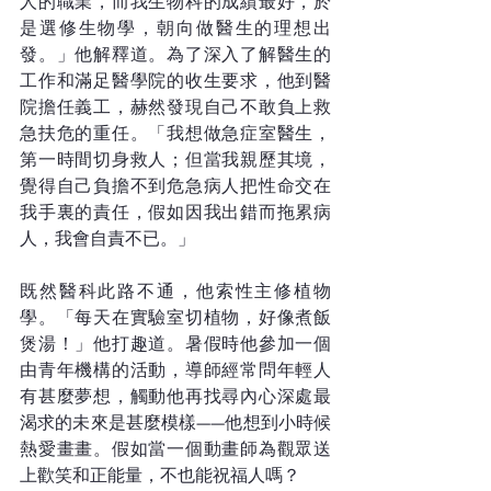
人的職業，而我生物科的成績最好，於
是選修生物學，朝向做醫生的理想出
發。」他解釋道。為了深入了解醫生的
工作和滿足醫學院的收生要求，他到醫
院擔任義工，赫然發現自己不敢負上救
急扶危的重任。「我想做急症室醫生，
第一時間切身救人；但當我親歷其境，
覺得自己負擔不到危急病人把性命交在
我手裏的責任，假如因我出錯而拖累病
人，我會自責不已。」
既然醫科此路不通，他索性主修植物
學。「每天在實驗室切植物，好像煮飯
煲湯！」他打趣道。暑假時他參加一個
由青年機構的活動，導師經常問年輕人
有甚麼夢想，觸動他再找尋內心深處最
渴求的未來是甚麼模樣——他想到小時候
熱愛畫畫。假如當一個動畫師為觀眾送
上歡笑和正能量，不也能祝福人嗎？