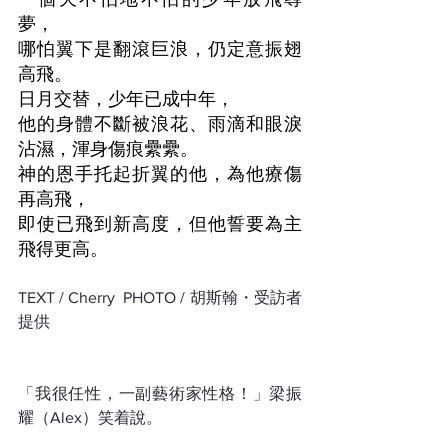
夢，
哪怕翼下是翻滾巨浪，仍定意振翅
高飛。
日月交替，少年已成中年，
他的身體不斷被浪花、雨滴和眼淚
沾濕，渾身傷痕纍纍。
神的恩手托起折翼的他，為他療傷
再高飛，
即使已飛到新高度，但他誓要為主
飛得更高。
TEXT / Cherry  PHOTO / 胡斯翰・受訪者
提供
「我很任性，一副藝術家性格！」梁振
耀（Alex）笑着說。