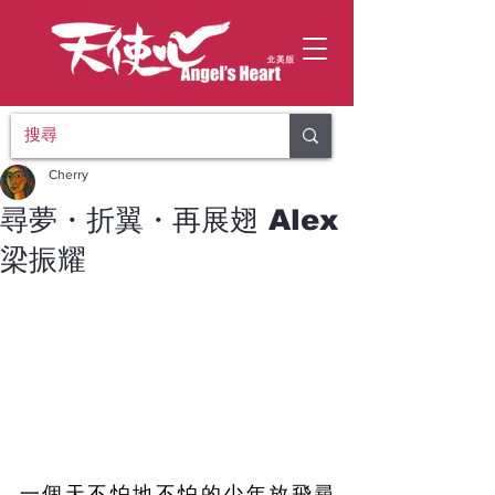
Cherry
尋夢・折翼・再展翅 Alex
梁振耀
一個天不怕地不怕的少年放飛尋