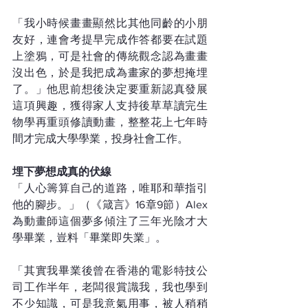
「我小時候畫畫顯然比其他同齡的小朋
友好，連會考提早完成作答都要在試題
上塗鴉，可是社會的傳統觀念認為畫畫
沒出色，於是我把成為畫家的夢想掩埋
了。」他思前想後決定要重新認真發展
這項興趣，獲得家人支持後草草讀完生
物學再重頭修讀動畫，整整花上七年時
間才完成大學學業，投身社會工作。
埋下夢想成真的伏線
「人心籌算自己的道路，唯耶和華指引
他的腳步。」（《箴言》16章9節）Alex
為動畫師這個夢多傾注了三年光陰才大
學畢業，豈料「畢業即失業」。
「其實我畢業後曾在香港的電影特技公
司工作半年，老闆很賞識我，我也學到
不少知識，可是我意氣用事，被人稍稍