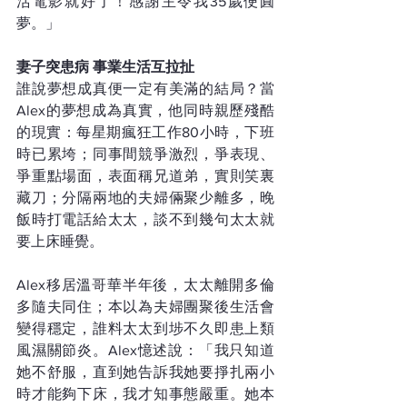
活電影就好了！感謝主令我35歲便圓
夢。」
妻子突患病 事業生活互拉扯
誰說夢想成真便一定有美滿的結局？當
Alex的夢想成為真實，他同時親歷殘酷
的現實：每星期瘋狂工作80小時，下班
時已累垮；同事間競爭激烈，爭表現、
爭重點場面，表面稱兄道弟，實則笑裏
藏刀；分隔兩地的夫婦倆聚少離多，晚
飯時打電話給太太，談不到幾句太太就
要上床睡覺。
Alex移居溫哥華半年後，太太離開多倫
多隨夫同住；本以為夫婦團聚後生活會
變得穩定，誰料太太到埗不久即患上類
風濕關節炎。Alex憶述說：「我只知道
她不舒服，直到她告訴我她要掙扎兩小
時才能夠下床，我才知事態嚴重。她本