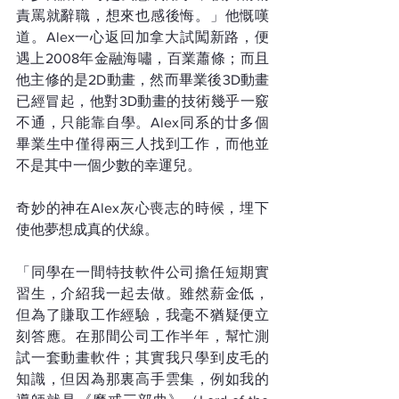
責罵就辭職，想來也感後悔。」他慨嘆
道。Alex一心返回加拿大試闖新路，便
遇上2008年金融海嘯，百業蕭條；而且
他主修的是2D動畫，然而畢業後3D動畫
已經冒起，他對3D動畫的技術幾乎一竅
不通，只能靠自學。Alex同系的廿多個
畢業生中僅得兩三人找到工作，而他並
不是其中一個少數的幸運兒。
奇妙的神在Alex灰心喪志的時候，埋下
使他夢想成真的伏線。
「同學在一間特技軟件公司擔任短期實
習生，介紹我一起去做。雖然薪金低，
但為了賺取工作經驗，我毫不猶疑便立
刻答應。在那間公司工作半年，幫忙測
試一套動畫軟件；其實我只學到皮毛的
知識，但因為那裏高手雲集，例如我的