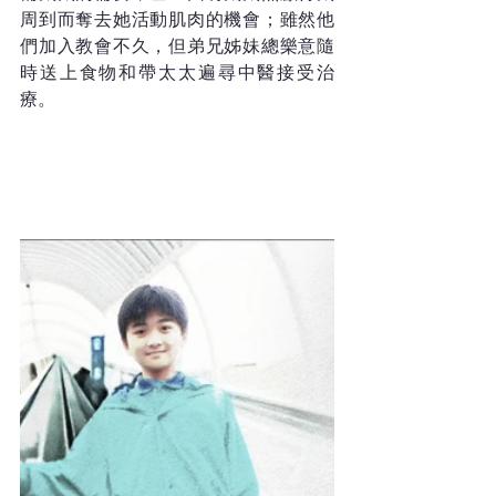
周到而奪去她活動肌肉的機會；雖然他
們加入教會不久，但弟兄姊妹總樂意隨
時送上食物和帶太太遍尋中醫接受治
療。