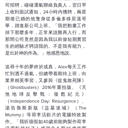
司招聘，碰碰運氣聯絡負責人，翌日早
上收到面試通知，24小時內獲聘，兩星
期後已婚的他隻身從多倫多移居溫哥
華，踏進新公司上班。「我把動畫工作
掉下那麼多年，正常來說難再入行，而
那間公司竟然是因為我以前做短期實習
生的經驗才聘請我的。不是我有能力，
是出於神的作為。」他感恩地說。
追尋十年的夢終於成真，Alex每天工作
忙到透不過氣，但總帶着期待上班，向
業界精英學習，又參與《捉鬼敢死隊》
（Ghostbusters）2016年重拍版、《天
煞地球反擊戰：復甦紀元》
（Independence Day: Resurgence）、
湯告魯斯新版《盜墓迷城》（The 
Mummy）等荷李活鉅片的電腦特效製
作。「我祈禱假如40歲前能夠製作荷李