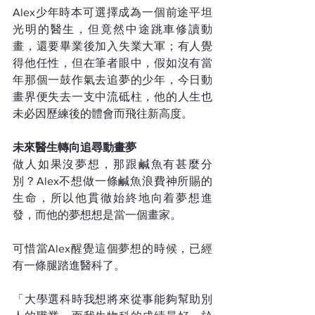
Alex少年時本可選擇成為一個前途平坦
光明的醫生，但竟然中途跳車修讀動
畫，還要畢業後加入失業大軍；有人覺
得他任性，但在筆者眼中，假如沒有當
年那個一鼓作氣去追夢的少年，今日動
畫界便失去一支中流砥柱，他的人生也
未必因歷練後的體會而飛往新高度。
未來醫生轉向追尋動畫夢
做人如果沒夢想，那跟鹹魚有甚麼分
別？Alex不想做一條鹹魚浪費神所賜的
生命，所以他貫徹始終地向着夢想進
發，而他的夢想想是當一個畫家。
可惜當Alex醒覺這個夢想的時候，已經
有一條腿踏進醫科了。
「大學選科時我想將來從事能夠幫助別