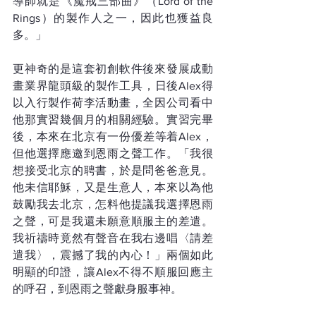
導師就是《魔戒三部曲》（Lord of the 
Rings）的製作人之一，因此也獲益良
多。」
更神奇的是這套初創軟件後來發展成動
畫業界龍頭級的製作工具，日後Alex得
以入行製作荷李活動畫，全因公司看中
他那實習幾個月的相關經驗。實習完畢
後，本來在北京有一份優差等着Alex，
但他選擇應邀到恩雨之聲工作。「我很
想接受北京的聘書，於是問爸爸意見。
他未信耶穌，又是生意人，本來以為他
鼓勵我去北京，怎料他提議我選擇恩雨
之聲，可是我還未願意順服主的差遣。
我祈禱時竟然有聲音在我右邊唱〈請差
遣我〉，震撼了我的內心！」兩個如此
明顯的印證，讓Alex不得不順服回應主
的呼召，到恩雨之聲獻身服事神。