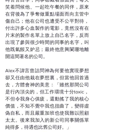
笑着問候他、一起吃午餐的同伴，原來
在背後為了爭奪做重點場面而向主管中
傷自己；他在公司也遭受不公平對待，
付出許多心血製作的電影，竟然沒有在
片末的製作名單上放上自己名字，反而
出現了參與很少時間的同事的名字，叫
他既氣餒又妒忌；最終他意興闌珊地離
開這間著名的公司。
Alex不諱言曾詰問神為何要他實現夢想
卻又任由他栽在夢想裏，但當他回首過
去，方體會神的美意：「雖然那間公司
是行內頂尖的，但工作環境十分toxic，
不但令我身心俱疲，還動搖了我的核心
價值，不知不覺中我也扭曲了，變得虛
偽自私，而且嚴重加班也使我難以照顧
太太。後來我加入的新公司同事關係單
純得多，待遇也比舊公司好。」