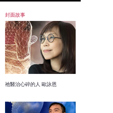
​封面故事
祂醫治心碎的人 歐詠恩