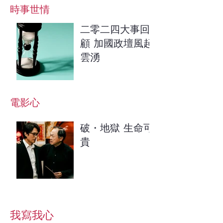
​時事世情
二零二四大事回
顧 加國政壇風起
雲湧
電影心
破・地獄 生命可
貴
我寫我心