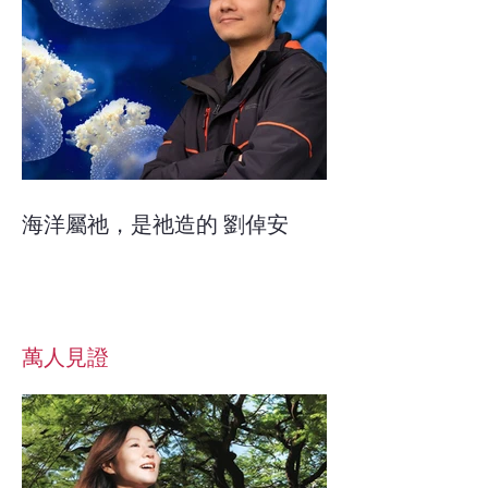
海洋屬祂，是祂造的 劉倬安
​萬人見證