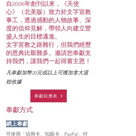
自2006年創刊以來，《天使
心》（北美版）致力於文字宣教
事工，透過感動的人物故事、深
度的信仰見解，帶領人向建立豐
盛人生的目標邁進。
​文字宣教之路難行，但我們經歷
的恩典比艱難多。邀請您奉獻支
持我們，讓我們一起得嘗主恩！
凡奉獻加幣20元或以上可獲加拿大退
稅收據
奉獻回應表
奉獻方式
網上奉獻
可使用「信用卡、扣賬卡、PayPal」付