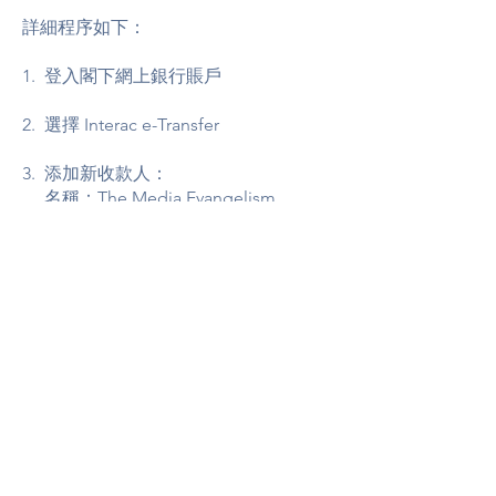
詳細程序如下：
1. 登入閣下網上銀行賬戶
2. 選擇 Interac e-Transfer
3. 添加新收款人：
名稱：The Media Evangelism
Association
電子郵址 :
moffice@tmea.ca
* 影音使團的銀行戶口已經設定為
自動收款，所以不需要任何密碼完
成e-Transfer 的程序
4. 填上電子轉賬金額
5. 在 “message” 欄中請填上閣下資
料，以便發出奉獻收據
（包括姓名、聯絡電話、電子郵址
和郵寄地址）