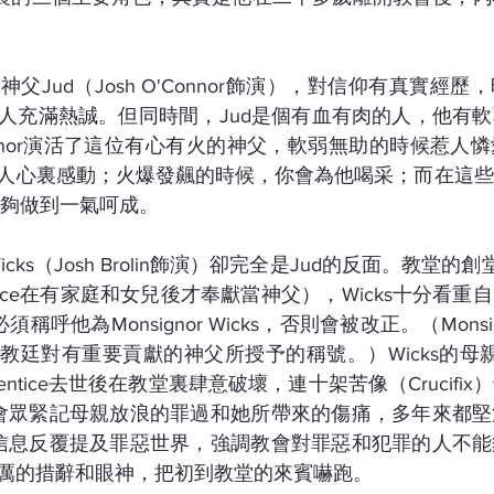
父Jud（Josh O'Connor飾演），對信仰有真實經
人充滿熱誠。但同時間，Jud是個有血有肉的人，他有
onnor演活了這位有心有火的神父，軟弱無助的時候惹人
人心裏感動；火爆發飆的時候，你會為他喝采；而在這些
也能夠做到一氣呵成。
 Wicks（Josh Brolin飾演）卻完全是Jud的反面。教堂的創堂
entice在有家庭和女兒後才奉獻當神父），Wicks十分看
稱呼他為Monsignor Wicks，否則會被改正。（Mons
廷對有重要貢獻的神父所授予的稱號。）Wicks的母親（P
ntice去世後在教堂裏肆意破壞，連十架苦像（Crucifi
須讓會眾緊記母親放浪的罪過和她所帶來的傷痛，多年來都
講道信息反覆提及罪惡世界，強調教會對罪惡和犯罪的人不
厲的措辭和眼神，把初到教堂的來賓嚇跑。