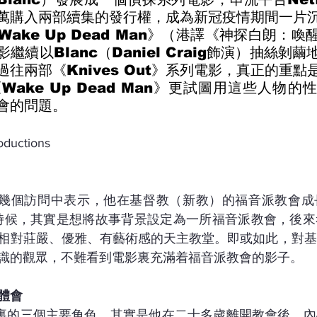
萬購入兩部續集的發行權，成為新冠疫情期間一片
ake Up Dead Man》（港譯《神探白朗：
繼續以Blanc（Daniel Craig飾演）抽絲剝
往兩部《Knives Out》系列電影，真正的重點
ake Up Dead Man》更試圖用這些人物的
會的問題。
oductions
nson在幾個訪問中表示，他在基督教（新教）的福音派教會
的時候，其實是想將故事背景設定為一所福音派教會，後
相對莊嚴、優雅、有藝術感的天主教堂。即或如此，對基
識的觀眾，不難看到電影裏充滿着福音派教會的影子。
體會
，電影裏的三個主要角色，其實是他在二十多歲離開教會後，