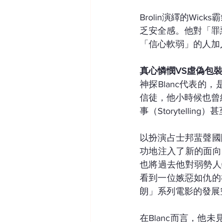
Brolin演繹的W
乏安全感。他對「罪
「信心軟弱」的人加
真心憐憫VS虛偽包
神探Blanc代表的
信徒，他小時候也曾
事（Storytell
以扮演占士邦蜚聲國際的
功地注入了新的面向
也將過去他對弱勢人
看到一位嫉惡如仇的
朗」系列電影的發展
在Blanc而言，他