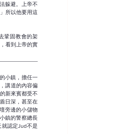
無法躲避。上帝不
」所以他要用這
去鞏固教會的架
，看到上帝的實
部的小鎮，擔任一
複雜，講道的內容偏
的新來賓都受不
的矛盾日深，甚至在
聖壇旁邊的小儲物
，小鎮的警察總長
一天就認定Jud不是