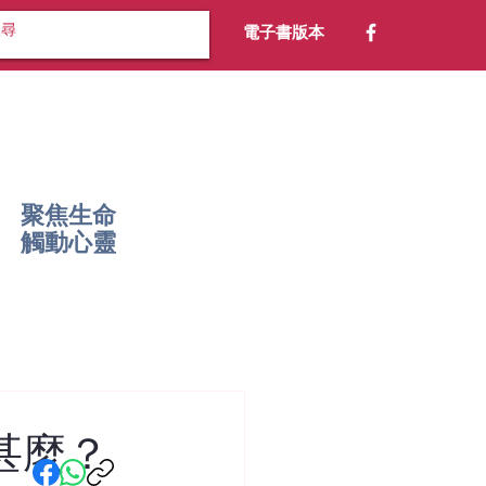
電子書版本
聚焦生命
​觸動心靈
信甚麼？