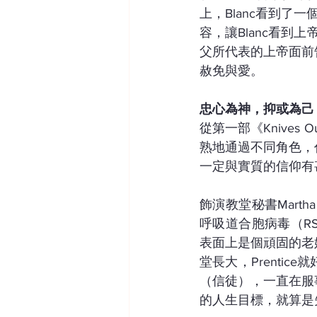
上，Blanc看到了
容，讓Blanc看到
父所代表的上帝面前
赦免與愛。
忠心為神，抑或為己
從第一部《Knives
熟地通過不同角色，
一定與實質的信仰有
飾演教堂秘書Marth
呼吸道合胞病毒（RS
表面上是個頑固的老
堂長大，Prenti
（信徒），一直在服
的人生目標，就算是