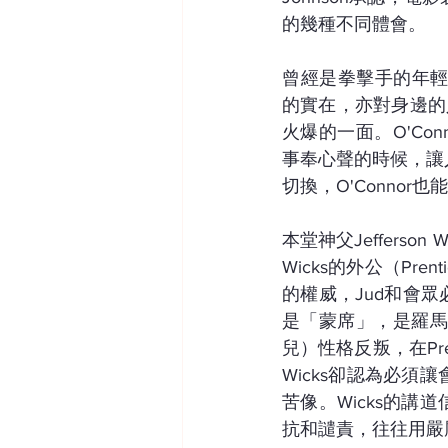
的幾種不同體會。
曾經是拳擊手的年輕神
的實在，亦對身邊的
火爆的一面。O'C
事奉心聲的時候，讓
切換，O'Connor
本堂神父Jefferson
Wicks的外公（Pr
的權威，Jud和會眾必須
是「蒙席」，是羅馬教
兒）性格反叛，在Pre
Wicks卻認為必
苦像。Wicks的
抗和譴責，往往用嚴