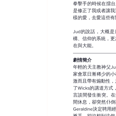
拳擊手的時候在擂台
是修正了我或者讓我
樣的愛，去愛這些有
Jud的說話，大概
構、信仰的系統，更
在與大能。
劇情簡介
年輕的天主教神父J
家會眾日漸稀少的小教
激而且帶有煽動性，
了Wicks的講道方
言談間發生衝突。在
間休息，卻突然仆倒
Geraldine決定聘