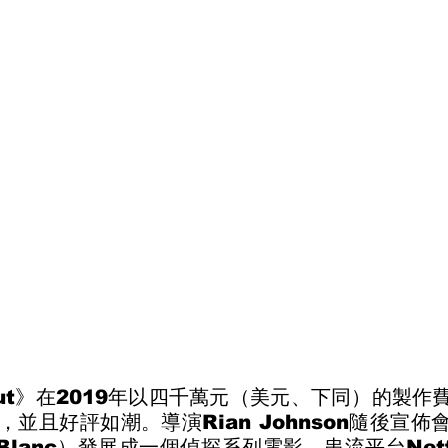
 Out》在2019年以四千萬元（美元、下同）的製
並且好評如潮。導演Rian Johnson隨後宣佈
 Blanc）發展成一個偵探系列電影，串流平台Netfl