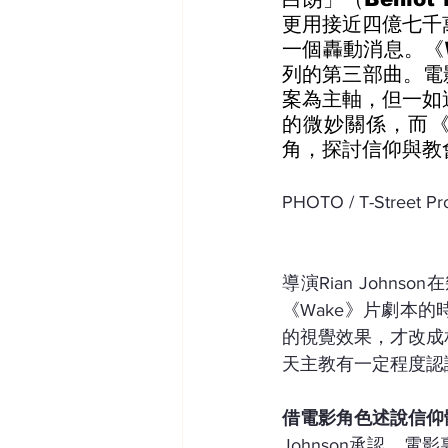
更用接近四億七千
一個轟動消息。《W
列的第三部曲。電影
案為主軸，但一如過
的微妙關係，而《W
角，探討信仰與教
PHOTO / T-Street Pr
導演Rian Joh
《Wake》片劇本
的視覺效果，才改成
天主教有一定程度認
借電影角色述說信仰
Johnson承認