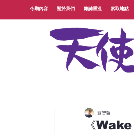
今期內容
關於我們
雜誌重溫
索取地點
蘇智瀚
《Wake