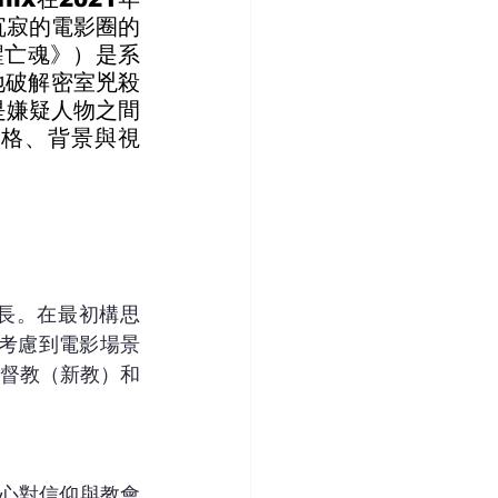
沉寂的電影圈的
喚醒亡魂》）是系
繭地破解密室兇殺
是嫌疑人物之間
性格、背景與視
成長。在最初構思
來考慮到電影場景
督教（新教）和
內心對信仰與教會