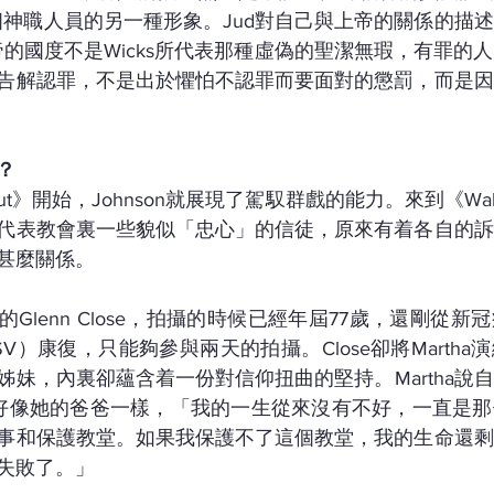
一個神職人員的另一種形象。Jud對自己與上帝的關係的描
上帝的國度不是Wicks所代表那種虛偽的聖潔無瑕，有罪的
告解認罪，不是出於懼怕不認罪而要面對的懲罰，而是因
？
 Out》開始，Johnson就展現了駕馭群戲的能力。來到《W
代表教會裏一些貌似「忠心」的信徒，原來有着各自的訴
甚麼關係。
a的Glenn Close，拍攝的時候已經年屆77歲，還剛從
V）康復，只能夠參與兩天的拍攝。Close卻將Marth
姊妹，內裏卻蘊含着一份對信仰扭曲的堅持。Martha說
ce就好像她的爸爸一樣，「我的一生從來沒有不好，一直是
事和保護教堂。如果我保護不了這個教堂，我的生命還剩
失敗了。」