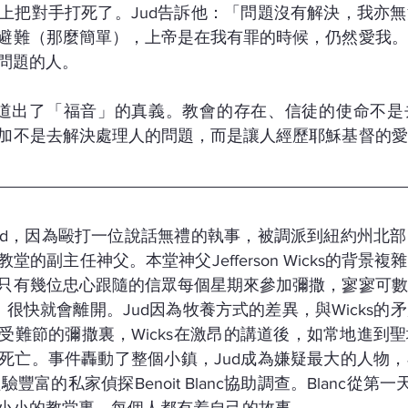
上把對手打死了。Jud告訴他：「問題沒有解決，我亦
避難（那麼簡單），上帝是在我有罪的時候，仍然愛我。
問題的人。
是道出了「福音」的真義。教會的存在、信徒的使命不是
加不是去解決處理人的問題，而是讓人經歷耶穌基督的愛
ud，因為毆打一位說話無禮的執事，被調派到紐約州北
堂的副主任神父。本堂神父Jefferson Wicks的背景
只有幾位忠心跟隨的信眾每個星期來參加彌撒，寥寥可數
式，很快就會離開。Jud因為牧養方式的差異，與Wicks
受難節的彌撒裏，Wicks在激昂的講道後，如常地進到
死亡。事件轟動了整個小鎮，Jud成為嫌疑最大的人物
用經驗豐富的私家偵探Benoit Blanc協助調查。Blanc從第