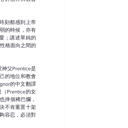
歷，時刻都感到上帝
軟弱的時候，亦有
憐愛；講述單純的
性格面向之間的
神父Prentice是
重自己的地位和教會
ignor的中文翻譯
rentice的女
x）也摔個稀巴爛，
堅決不肯重置十架
能夠容忍，必須對