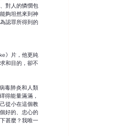
述、對人的憐憫包
人能夠坦然來到神
為認罪所得到的
ake》片，他更純
求和目的，卻不
新冠病毒肺炎和人類
a演繹得能量滿滿，
自己從小在這個教
那個好的、忠心的
下甚麼？我唯一