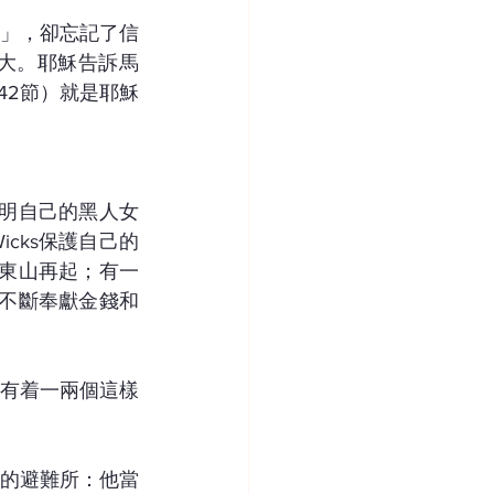
關」，卻忘記了信
馬大。耶穌告訴馬
42節）就是耶穌
證明自己的黑人女
cks保護自己的
傳東山再起；有一
而不斷奉獻金錢和
有着一兩個這樣
他的避難所：他當