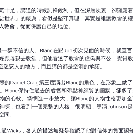
icks霸氣十足，講道的時候詞鋒銳利，但在深層次裏，卻顯
惡世界」的嚴厲，看似是堅守真理，其實是維護教會的權
入教會，從而保護自己的地位。
裝
，是一群不信的人。Blanc在跟Jud初次見面的時候，就
經跟母親去教堂，但他看透了教會的虛偽與不公，覺得教
ing）甚至迷惑人的地方，而且講的都是空洞的承諾。
Daniel Craig第三度演出Blanc的角色，在形象上
。Blanc保持住過去的睿智和帶點神經質的幽默，卻多
物的心軟、憐憫進一步放大，讓Blanc的人物性格更加
神探，也看到一個完整的人格。很明顯，導演Johnson
空間。
未見過Wicks，各人的描述無疑是確認了他對信仰的負面認