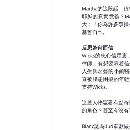
Martha的這段
耶穌的真實意義？M
大：「你為許多事操
基督自己。
反思為何而信
Wicks的忠心信
律師；有想要靠着信
人生與名聲的小鎮醫
直被腰患困擾的年輕
支持Wicks。
這些人物驟看有點奇
的角色？甚至有沒有
Blanc認為Jud