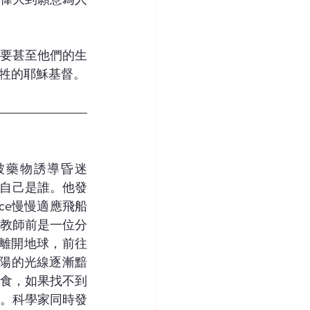
要甚至他們的生
牲的耶穌基督。
經被藥物誘導昏迷
知道自己是誰。他發
ce慢慢適應飛船
教師前是一位分
經離開地球，前往
太陽的光線逐漸黯
蠶食，如果找不到
。科學家同時發