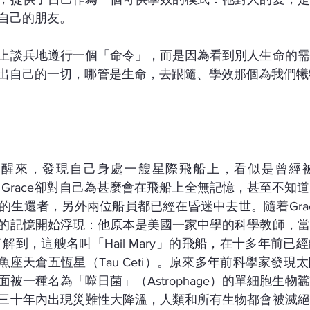
自己的朋友。
上談兵地遵行一個「命令」，而是因為看到別人生命的需
出自己的一切，哪管是生命，去跟隨、學效那個為我們犧
ace從夢中醒來，發現自己身處一艘星際飛船上，看似是曾
oma），Grace卻對自己為甚麼會在飛船上全無記憶，甚至不
的生還者，另外兩位船員都已經在昏迷中去世。隨着Gra
的記憶開始浮現：他原本是美國一家中學的科學教師，當
解到，這艘名叫「Hail Mary」的飛船，在十多年前已
魚座天倉五恆星（Tau Ceti）。原來多年前科學家發現
被一種名為「噬日菌」（Astrophage）的單細胞生物
三十年內出現災難性大降溫，人類和所有生物都會被滅絕