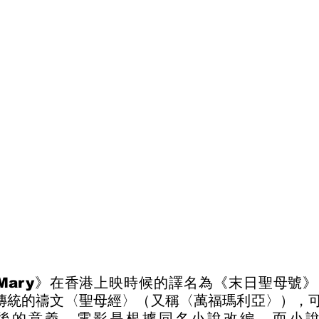
ail Mary》在香港上映時候的譯名為《末日聖母號》，
教傳統的禱文〈聖母經〉（又稱〈萬福瑪利亞〉），
後的意義。電影是根據同名小說改編，而小說的作