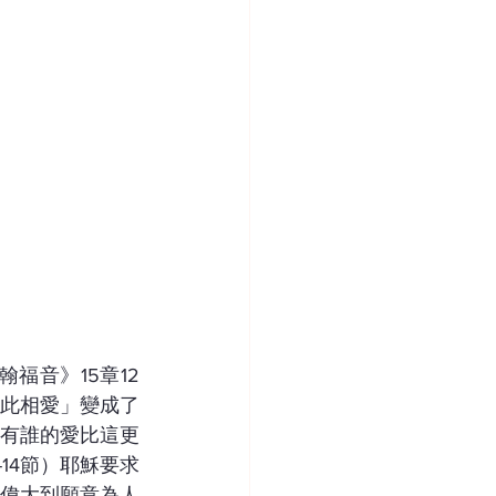
福音》15章12
此相愛」變成了
有誰的愛比這更
14節）耶穌要求
偉大到願意為人