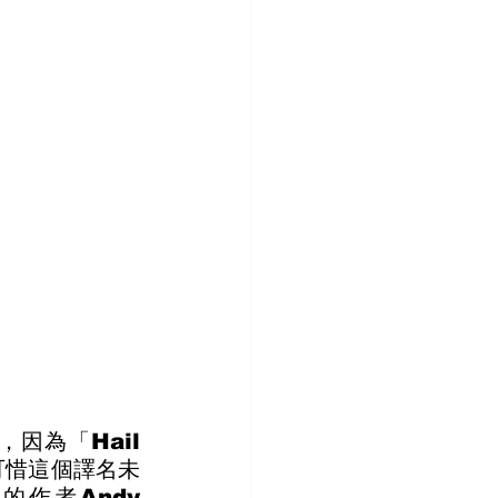
因為「Hail 
可惜這個譯名未
者Andy 