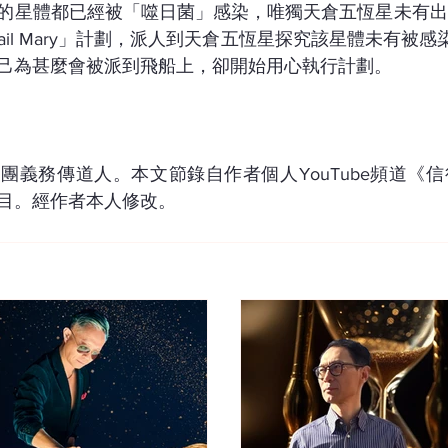
的星體都已經被「噬日菌」感染，唯獨天倉五恆星未有出
t Hail Mary」計劃，派人到天倉五恆星探究該星體未有被感
己為甚麼會被派到飛船上，卻開始用心執行計劃。
團義務傳道人。本文節錄自作者個人YouTube頻道《
目。經作者本人修改。