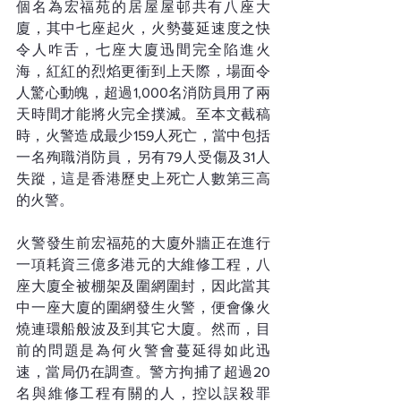
個名為宏福苑的居屋屋邨共有八座大
廈，其中七座起火，火勢蔓延速度之快
令人咋舌，七座大廈迅間完全陷進火
海，紅紅的烈焰更衝到上天際，場面令
人驚心動魄，超過1,000名消防員用了兩
天時間才能將火完全撲滅。至本文截稿
時，火警造成最少159人死亡，當中包括
一名殉職消防員，另有79人受傷及31人
失蹤，這是香港歷史上死亡人數第三高
的火警。
火警發生前宏福苑的大廈外牆正在進行
一項耗資三億多港元的大維修工程，八
座大廈全被棚架及圍網圍封，因此當其
中一座大廈的圍網發生火警，便會像火
燒連環船般波及到其它大廈。然而，目
前的問題是為何火警會蔓延得如此迅
速，當局仍在調查。警方拘捕了超過20
名與維修工程有關的人，控以誤殺罪