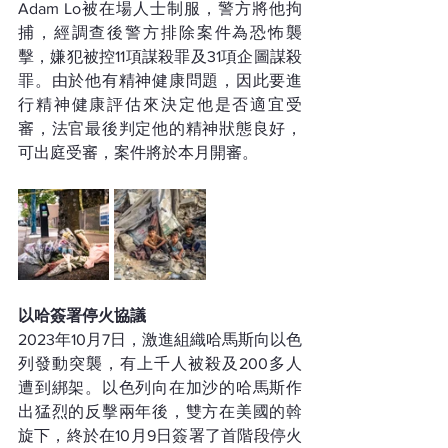
Adam Lo被在場人士制服，警方將他拘
捕，經調查後警方排除案件為恐怖襲
擊，嫌犯被控11項謀殺罪及31項企圖謀殺
罪。由於他有精神健康問題，因此要進
行精神健康評估來決定他是否適宜受
審，法官最後判定他的精神狀態良好，
可出庭受審，案件將於本月開審。
以哈簽署停火協議
2023年10月7日，激進組織哈馬斯向以色
列發動突襲，有上千人被殺及200多人
遭到綁架。以色列向在加沙的哈馬斯作
出猛烈的反擊兩年後，雙方在美國的斡
旋下，終於在10月9日簽署了首階段停火