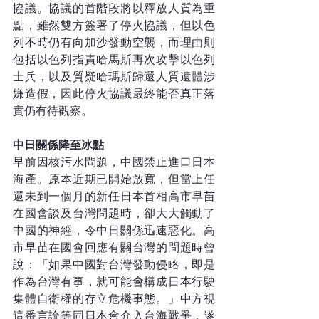
協議。協議的首階段將以釋放人質為重
點，雖然雙方簽署了停火協議，但以色
列不時仍有向加沙發動空襲，而理由則
包括以色列指責哈馬斯再次攻擊以色列
士兵，以及質疑哈瑪斯歸還人質遺體涉
嫌造假，因此停火協議最終能否真正落
實仍有待觀察。
中日關係降至冰點
早前因核污水問題，中國禁止進口日本
海產。原本近期已開始放寬，但當上任
還未到一個月的新任日本首相高市早苗
在國會談及台灣問題時，卻大大觸動了
中國的神經，令中日關係迅速惡化。高
市早苗在國會回應有關台灣的問題時曾
說：「如果中國對台灣發動侵略，即是
作為台灣有事，就可能會構成日本行駛
集體自衛權的存立危機事態。」中方視
這番言論等同日本會介入台海戰爭，遂