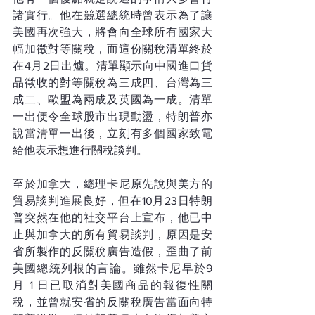
諸實行。他在競選總統時曾表示為了讓
美國再次強大，將會向全球所有國家大
幅加徵對等關稅，而這份關稅清單終於
在4月2日出爐。清單顯示向中國進口貨
品徵收的對等關稅為三成四、台灣為三
成二、歐盟為兩成及英國為一成。清單
一出便令全球股市出現動盪，特朗普亦
說當清單一出後，立刻有多個國家致電
給他表示想進行關稅談判。
至於加拿大，總理卡尼原先說與美方的
貿易談判進展良好，但在10月23日特朗
普突然在他的社交平台上宣布，他已中
止與加拿大的所有貿易談判，原因是安
省所製作的反關稅廣告造假，歪曲了前
美國總統列根的言論。雖然卡尼早於9 
月 1 日已取消對美國商品的報復性關
稅，並曾就安省的反關稅廣告當面向特