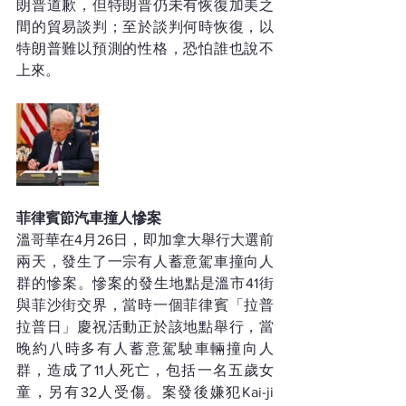
朗普道歉，但特朗普仍未有恢復加美之
間的貿易談判；至於談判何時恢復，以
特朗普難以預測的性格，恐怕誰也說不
上來。
菲律賓節汽車撞人慘案
溫哥華在4月26日，即加拿大舉行大選前
兩天，發生了一宗有人蓄意駕車撞向人
群的慘案。慘案的發生地點是溫市41街
與菲沙街交界，當時一個菲律賓「拉普
拉普日」慶祝活動正於該地點舉行，當
晚約八時多有人蓄意駕駛車輛撞向人
群，造成了11人死亡，包括一名五歲女
童，另有32人受傷。案發後嫌犯Kai-ji 