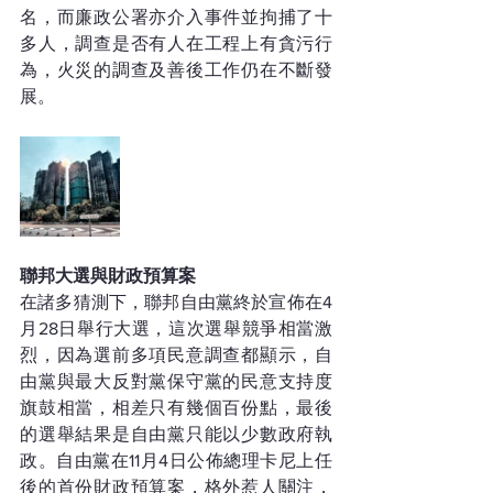
名，而廉政公署亦介入事件並拘捕了十
多人，調查是否有人在工程上有貪污行
為，火災的調查及善後工作仍在不斷發
展。
聯邦大選與財政預算案
在諸多猜測下，聯邦自由黨終於宣佈在4
月28日舉行大選，這次選舉競爭相當激
烈，因為選前多項民意調查都顯示，自
由黨與最大反對黨保守黨的民意支持度
旗鼓相當，相差只有幾個百份點，最後
的選舉結果是自由黨只能以少數政府執
政。自由黨在11月4日公佈總理卡尼上任
後的首份財政預算案，格外惹人關注，