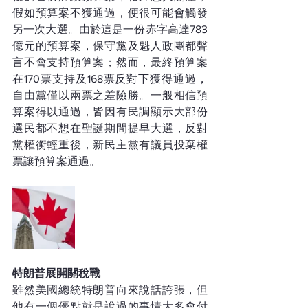
假如預算案不獲通過，便很可能會觸發
另一次大選。由於這是一份赤字高達783
億元的預算案，保守黨及魁人政團都聲
言不會支持預算案；然而，最終預算案
在170票支持及168票反對下獲得通過，
自由黨僅以兩票之差險勝。一般相信預
算案得以通過，皆因有民調顯示大部份
選民都不想在聖誕期間提早大選，反對
黨權衡輕重後，新民主黨有議員投棄權
票讓預算案通過。
特朗普展開關稅戰
雖然美國總統特朗普向來說話誇張，但
他有一個優點就是說過的事情大多會付