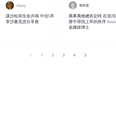
關美靈
Cherry
讓沙粒與生命共鳴 中信X馬穎
萬事萬物總有定時 在混沌
章沙畫見證分享會
實中尋找上帝的秩序 Teren
袁國雄博士
1
2
3
4