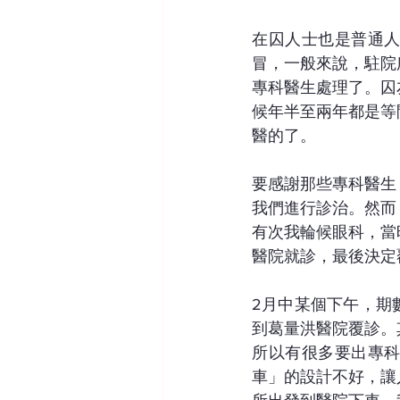
在囚人士也是普通
冒，一般來說，駐院
專科醫生處理了。囚
候年半至兩年都是等
醫的了。
要感謝那些專科醫生
我們進行診治。然而
有次我輪候眼科，當
醫院就診，最後決定
2月中某個下午，期
到葛量洪醫院覆診。
所以有很多要出專
車」的設計不好，讓