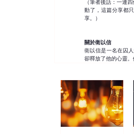
（筆者後話：一連四
動了，這篇分享都
享。）
關於衛以信
衛以信是一名在囚人
卻釋放了他的心靈。