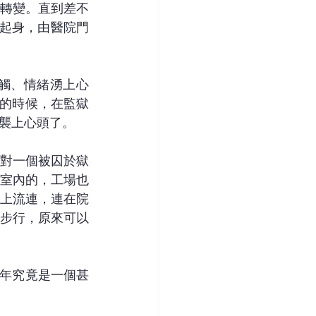
轉變。直到差不
起身，由醫院門
觸、情緒湧上心
昏的時候，在監獄
襲上心頭了。
對一個被囚於獄
室內的，工場也
街上流連，連在院
步行，原來可以
0年究竟是一個甚