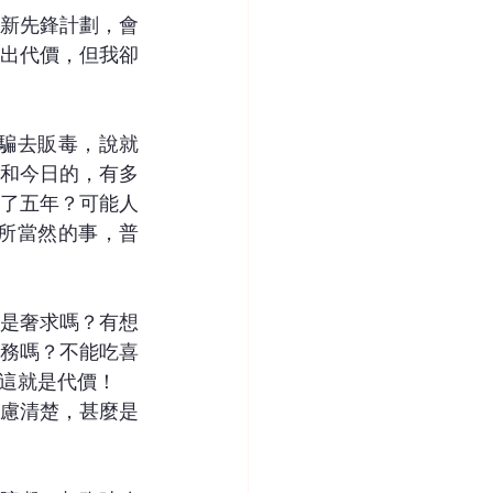
新先鋒計劃，會
出代價，但我卻
欺騙去販毒，說就
和今日的，有多
了五年？可能人
理所當然的事，普
是奢求嗎？有想
務嗎？不能吃喜
這就是代價！
慮清楚，甚麼是