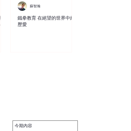
蘇智瀚
現
鐵拳教育 在絕望的世界中經
ce
歷愛
今期內容