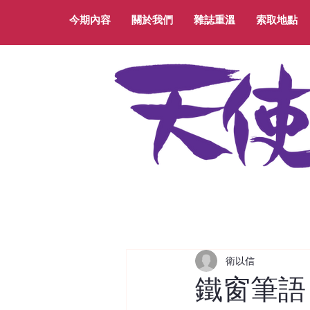
今期內容
關於我們
雜誌重溫
索取地點
衛以信
鐵窗筆語