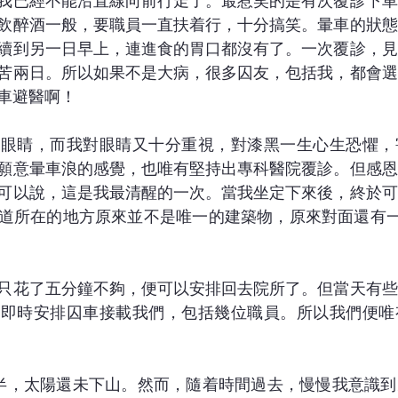
我已經不能沿直線向前行走了。最惹笑的是有次覆診下車
飲醉酒一般，要職員一直扶着行，十分搞笑。暈車的狀態
續到另一日早上，連進食的胃口都沒有了。一次覆診，見
苦兩日。所以如果不是大病，很多囚友，包括我，都會選
車避醫啊！ 
及眼睛，而我對眼睛又十分重視，對漆黑一生心生恐懼，
願意暈車浪的感覺，也唯有堅持出專科醫院覆診。但感恩
可以說，這是我最清醒的一次。當我坐定下來後，終於可
道所在的地方原來並不是唯一的建築物，原來對面還有一
只花了五分鐘不夠，便可以安排回去院所了。但當天有些
能即時安排囚車接載我們，包括幾位職員。所以我們便唯
半，太陽還未下山。然而，隨着時間過去，慢慢我意識到