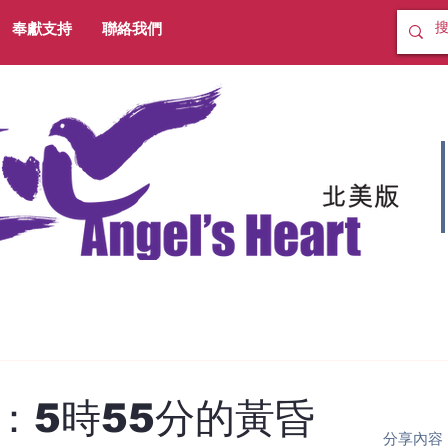
奉獻支持
聯絡我們
：5時55分的黃昏
分享內容