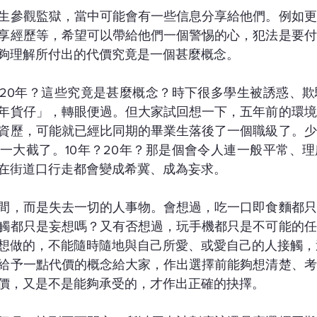
生參觀監獄，當中可能會有一些信息分享給他們。例如更
享經歷等，希望可以帶給他們一個警惕的心，犯法是要付
夠理解所付出的代價究竟是一個甚麼概念。
？20年？這些究竟是甚麼概念？時下很多學生被誘惑、
年貨仔」，轉眼便過。但大家試回想一下，五年前的環境
資歷，可能就已經比同期的畢業生落後了一個職級了。少
一大截了。10年？20年？那是個會令人連一般平常、
在街道口行走都會變成希冀、成為妄求。
間，而是失去一切的人事物。會想過，吃一口即食麵都只
觸都只是妄想嗎？又有否想過，玩手機都只是不可能的任
想做的，不能隨時隨地與自己所愛、或愛自己的人接觸，
給予一點代價的概念給大家，作出選擇前能夠想清楚、考
價，又是不是能夠承受的，才作出正確的抉擇。