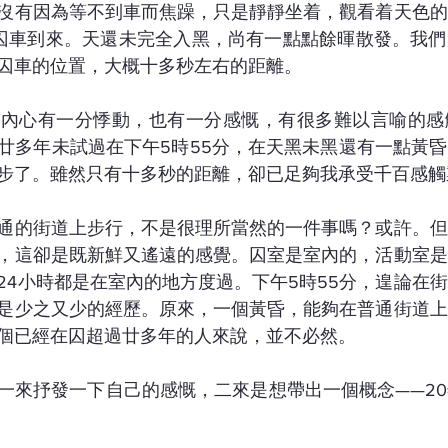
沒有因為等不到車而焦躁，只是靜靜坐着，觀看着天色的
囚車到來。天還未完全入黑，尚有一點點餘暉散發。我們
囚車的位置，大概十多秒左右的距離。
我內心有一分悸動，也有一分感慨，有很多難以言喻的感
廿多年未試過在下午5時55分，在天黑未黑還有一點黃
步了。雖然只有十多秒的距離，卻已足夠我承受千百感觸
通的街道上步行，不是很理所當然的一件事嗎？或許。但
，這卻是既新鮮又遙遠的感覺。囚室是室內的，活動室是
24小時都是在室內的地方度過。下午5時55分，遑論在
是少之又少的經歷。原來，一個黃昏，能夠在普通街道上
個已經在囚超過廿多年的人來說，並不必然。
一來抒發一下自己的感慨，二來是想帶出一個概念——2