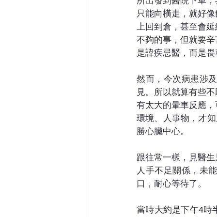
所出發到醫院下車，
只能向橫走，就好像
上回到倉，甚至會延
不夠的事，但就要辛
是諱疾忌醫，而是畏
然而，今次病患涉
見。所以就算有些不
有太大的暈車反應，
環境、人事物，才知
勝心臟中心。
跟往常一樣，見醫生
人手不足關係，未
口，耐心等待了。
當時大約是下午4時