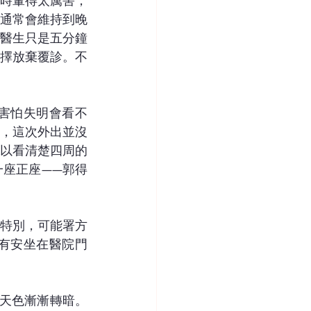
時暈得太厲害，
通常會維持到晚
醫生只是五分鐘
擇放棄覆診。不
害怕失明會看不
，這次外出並沒
以看清楚四周的
座正座——郭得
特別，可能署方
有安坐在醫院門
天色漸漸轉暗。