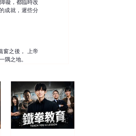
障礙，都臨時改
的成就，遲些分
窗之後， 上帝
一隅之地。