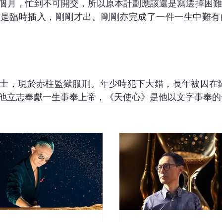
個月，忙到不可開交，所以原本計劃應該還是寫選擇困難
只是臨時插入，剛剛才出。剛剛亦完成了一件一生中難有
士，現於赤柱監獄服刑。年少時犯下大錯，長年被囚在鐵
他立志奉獻一生事奉上帝，《天使心》是他以文字事奉的