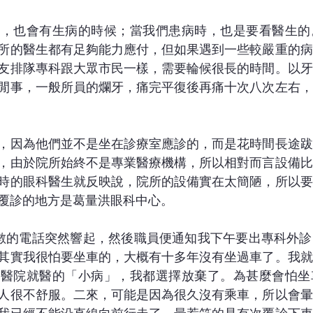
人，也會有生病的時候；當我們患病時，也是要看醫生的
所的醫生都有足夠能力應付，但如果遇到一些較嚴重的病
友排隊專科跟大眾市民一樣，需要輪候很長的時間。以牙
閒事，一般所員的爛牙，痛完平復後再痛十次八次左右，
，因為他們並不是坐在診療室應診的，而是花時間長途跋
，由於院所始終不是專業醫療機構，所以相對而言設備比
時的眼科醫生就反映說，院所的設備實在太簡陋，所以要
覆診的地方是葛量洪眼科中心。
數的電話突然響起，然後職員便通知我下午要出專科外診
其實我很怕要坐車的，大概有十多年沒有坐過車了。我就
科醫院就醫的「小病」，我都選擇放棄了。為甚麼會怕坐
人很不舒服。二來，可能是因為很久沒有乘車，所以會暈