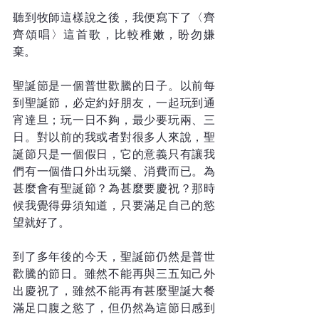
聽到牧師這樣說之後，我便寫下了〈齊
齊頌唱〉這首歌，比較稚嫩，盼勿嫌
棄。
聖誕節是一個普世歡騰的日子。以前每
到聖誕節，必定約好朋友，一起玩到通
宵達旦；玩一日不夠，最少要玩兩、三
日。對以前的我或者對很多人來說，聖
誕節只是一個假日，它的意義只有讓我
們有一個借口外出玩樂、消費而已。為
甚麼會有聖誕節？為甚麼要慶祝？那時
候我覺得毋須知道，只要滿足自己的慾
望就好了。
到了多年後的今天，聖誕節仍然是普世
歡騰的節日。雖然不能再與三五知己外
出慶祝了，雖然不能再有甚麼聖誕大餐
滿足口腹之慾了，但仍然為這節日感到