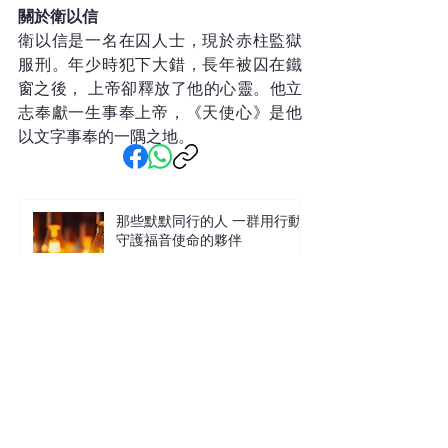
關於衛以信
衛以信是一名在囚人士，現於赤柱監獄
服刑。年少時犯下大錯，長年被囚在鐵
窗之後， 上帝卻釋放了他的心靈。他立
志奉獻一生事奉上帝，《天使心》是他
以文字事奉的一隅之地。
那些默默同行的人 一群用行動
守護福音使命的夥伴
讓沙粒與生命共鳴 中信X馬穎章
沙畫見證分享會