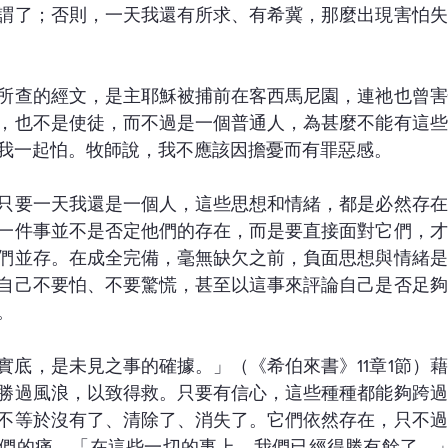
謂了；否則，一天我還有所求、有希冀，那麼出現害怕失
所查的經文，是主耶穌被捕前在客西馬尼園，連祂也曾害
，也不是使徒，而不過是一個普通人，為甚麼不能有這些
我一起怕。牧師說，我不應該因擔憂而有罪惡感。
只要一天我還是一個人，這些思想和情緒，都是必然存在
一件事並不是否定他們的存在，而是要直接面對它們，才
們並存。在成全完備，毫無缺欠之前，負面思想與情緒是
自己不要怕、不要驚慌，甚至以這事來評論自己是否足夠
。
實底，是未見之事的確據。」（《希伯來書》11章1節）
勝過風浪，以致得救。只要有信心，這些種種都能夠跨過
不等於沒有了、清除了、消失了。它們依然存在，只不過
們的痛。「在這些一切的事上，我們已經得勝有餘了。」