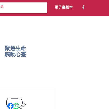
電子書版本
聚焦生命
​觸動心靈
懼（二）