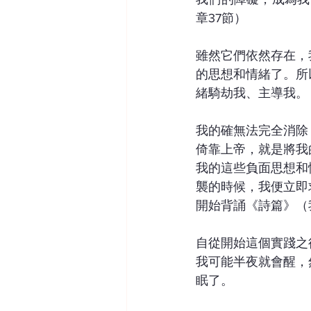
章37節）
雖然它們依然存在，
的思想和情緒了。所
緒騎劫我、主導我。
我的確無法完全消除
倚靠上帝，就是將我
我的這些負面思想和
襲的時候，我便立即
開始背誦《詩篇》（
自從開始這個實踐之
我可能半夜就會醒，
眠了。