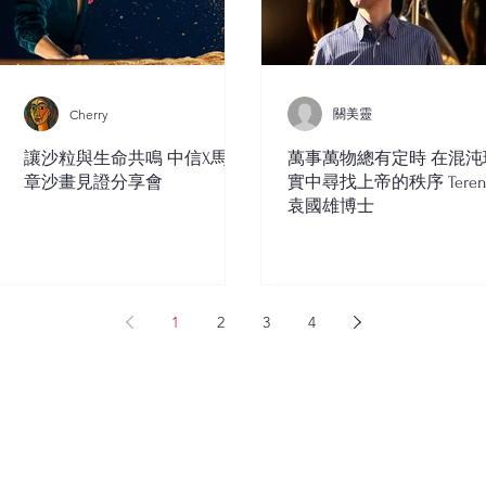
關美靈
Cherry
讓沙粒與生命共鳴 中信X馬穎
萬事萬物總有定時 在混沌
章沙畫見證分享會
實中尋找上帝的秩序 Teren
袁國雄博士
1
2
3
4