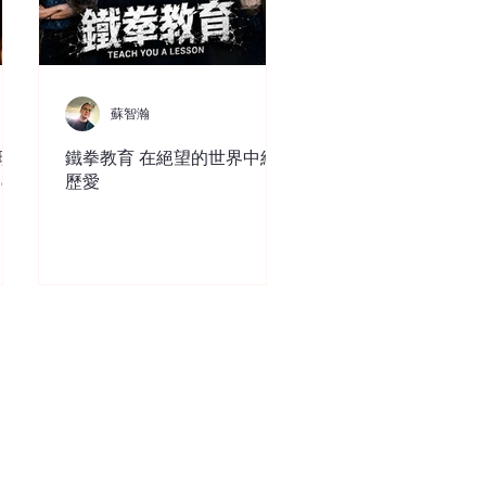
蘇智瀚
現
鐵拳教育 在絕望的世界中經
ce
歷愛