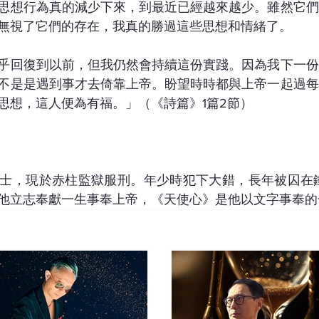
思想行為真的減少下來，到最近已經越來越少。雖然它們
無視了它們的存在，我真的勝過這些思想和情緒了。
乎回復到以前，但我仍然會持續這份實踐。因為我下一份
不是是遇到事才去倚靠上帝。盼望時時都與上帝一起過每
思想，這人便為有福。」（《詩篇》1篇2節）
士，現於赤柱監獄服刑。年少時犯下大錯，長年被囚在鐵
他立志奉獻一生事奉上帝，《天使心》是他以文字事奉的