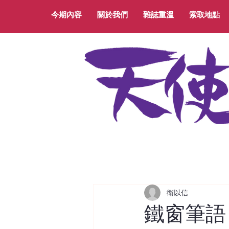
今期內容
關於我們
雜誌重溫
索取地點
衛以信
鐵窗筆語