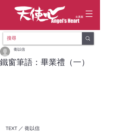
衛以信
鐵窗筆語：畢業禮（一）
TEXT ／ 衛以信