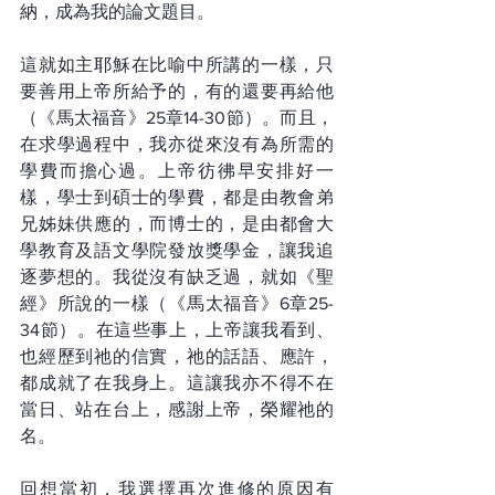
納，成為我的論文題目。
這就如主耶穌在比喻中所講的一樣，只
要善用上帝所給予的，有的還要再給他
（《馬太福音》25章14-30節）。而且，
在求學過程中，我亦從來沒有為所需的
學費而擔心過。上帝彷彿早安排好一
樣，學士到碩士的學費，都是由教會弟
兄姊妹供應的，而博士的，是由都會大
學教育及語文學院發放獎學金，讓我追
逐夢想的。我從沒有缺乏過，就如《聖
經》所說的一樣（《馬太福音》6章25-
34節）。在這些事上，上帝讓我看到、
也經歷到祂的信實，祂的話語、應許，
都成就了在我身上。這讓我亦不得不在
當日、站在台上，感謝上帝，榮耀祂的
名。
回想當初，我選擇再次進修的原因有