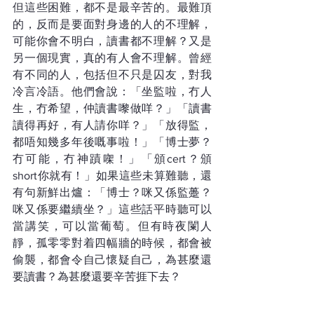
但這些困難，都不是最辛苦的。最難頂
的，反而是要面對身邊的人的不理解，
可能你會不明白，讀書都不理解？又是
另一個現實，真的有人會不理解。曾經
有不同的人，包括但不只是囚友，對我
冷言冷語。他們會說：「坐監啦，冇人
生，冇希望，仲讀書嚟做咩？」「讀書
讀得再好，有人請你咩？」「放得監，
都唔知幾多年後嘅事啦！」「博士夢？
冇可能，冇神蹟㗎！」「頒cert？頒
short你就有！」如果這些未算難聽，還
有句新鮮出爐：「博士？咪又係監躉？
咪又係要繼續坐？」這些話平時聽可以
當講笑，可以當葡萄。但有時夜闌人
靜，孤零零對着四幅牆的時候，都會被
偷襲，都會令自己懷疑自己，為甚麼還
要讀書？為甚麼還要辛苦捱下去？
所以，我最要多謝的，一定是我的父