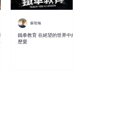
蘇智瀚
現
鐵拳教育 在絕望的世界中經
ce
歷愛