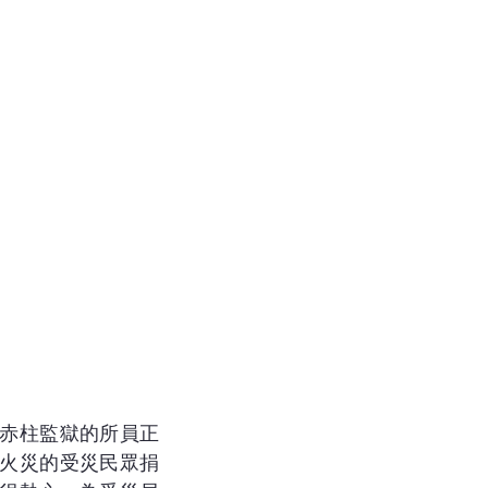
赤柱監獄的所員正
火災的受災民眾捐