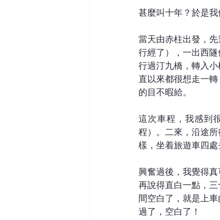
甚麼叫十年？於是我
當天由赤柱出發，先
行經了），一出西隧
行過汀九橋，轉入小
直以來都很想走一轉
的目不暇給。
這次車程，我感到
程）。二來，沿途所
樣，坐着旅遊車四處
興奮過後，我覺得真
再說得直白一點，三
間空白了，就是上車
過了，空白了！