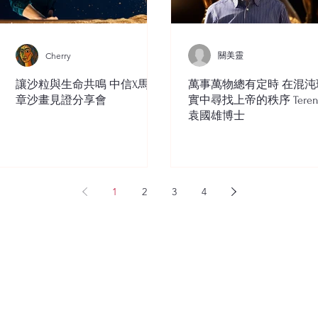
關美靈
Cherry
讓沙粒與生命共鳴 中信X馬穎
萬事萬物總有定時 在混沌
章沙畫見證分享會
實中尋找上帝的秩序 Teren
袁國雄博士
1
2
3
4