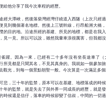
便給他分享了我今次車程的經歷。
途經大潭峽，然後落柴灣經灣仔繞道入西隧（上次只經過
便見到幾個著名地標。然後上三號幹線，行昂船洲大橋，
欖的目的地。沿途所經的基建、所見的地標，都是在我入
，見一見。所以可以說，雖然我暈車浪很厲害，但我都沒
很雀躍。因為一來，已經有二十多年沒有坐長途車了（
行所見都是只聞其名，不見其真身的。我就如一個參加旅
去觀光，到每一個景點朝聖一般。今次算是一次滿足多個
可悲，三十年的監禁，原本可以在基建、地標落成的時候
十年的監禁，就是失去了與外界一同成長的經歷，就是發
的時候還是信仔，落車的時候卻變了信叔，中間的一切過