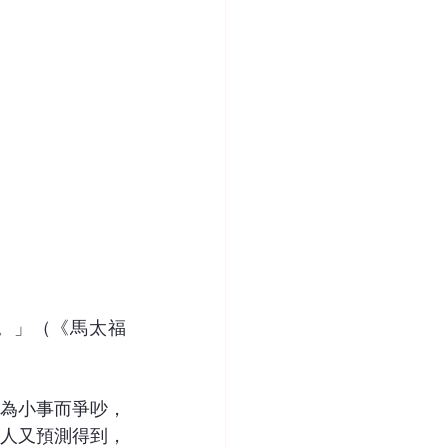
。」（《馬太福
為小事而爭吵，
人又預測得到，