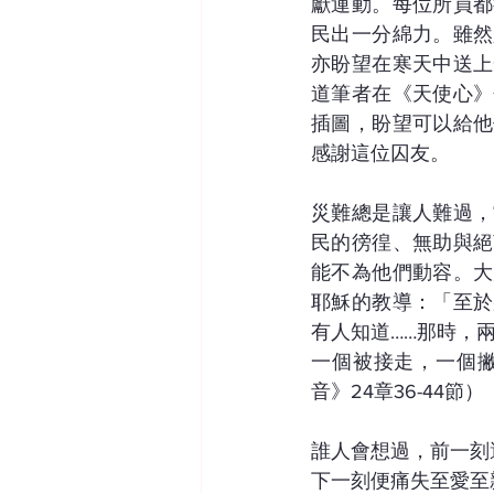
獻運動。每位所員都
民出一分綿力。雖然
亦盼望在寒天中送上
道筆者在《天使心》
插圖，盼望可以給他
感謝這位囚友。
災難總是讓人難過，
民的徬徨、無助與絕
能不為他們動容。大
耶穌的教導：「至於
有人知道……那時，
一個被接走，一個
音》24章36-44節）
誰人會想過，前一刻
下一刻便痛失至愛至