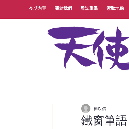
今期內容
關於我們
雜誌重溫
索取地點
衛以信
鐵窗筆語