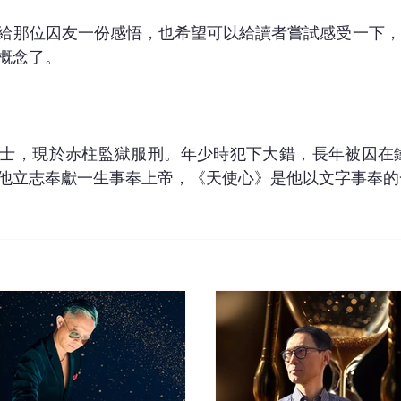
給那位囚友一份感悟，也希望可以給讀者嘗試感受一下，
概念了。
士，現於赤柱監獄服刑。年少時犯下大錯，長年被囚在鐵
他立志奉獻一生事奉上帝，《天使心》是他以文字事奉的