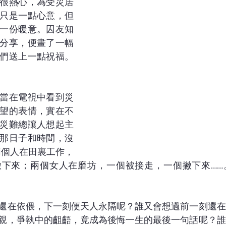
很熱心，為受災居
只是一點心意，但
一份暖意。囚友知
分享，便畫了一幅
們送上一點祝福。
當在電視中看到災
望的表情，實在不
災難總讓人想起主
那日子和時間，沒
兩個人在田裏工作，
撇下來；兩個女人在磨坊，一個被接走，一個撇下來……
還在依偎，下一刻便天人永隔呢？誰又會想過前一刻還在
親，爭執中的齟齬，竟成為後悔一生的最後一句話呢？誰