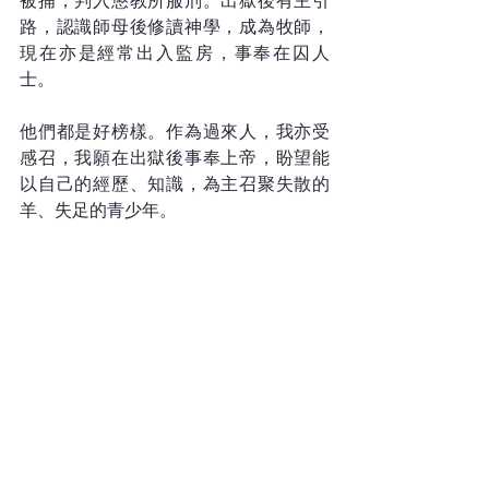
被捕，判入懲教所服刑。出獄後有主引
路，認識師母後修讀神學，成為牧師，
現在亦是經常出入監房，事奉在囚人
士。
他們都是好榜樣。作為過來人，我亦受
感召，我願在出獄後事奉上帝，盼望能
以自己的經歷、知識，為主召聚失散的
羊、失足的青少年。
沒有誰比誰更高貴，也沒有誰比誰更低
下。今天可能失足跌倒過，誰又能知
道，再不能為上帝所用呢？雖然我正在
服刑，但我不是垃圾。不管昨日如何，
一天未到蓋棺定論，誰又可以評價我的
人生呢？
沒有人有資格看輕你，你卻要看輕自己
嗎？