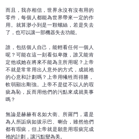
而且，我亦相信，世界永沒有沒有用的
零件，每個人都能為世界帶來一定的作
用。就算渺小到是一顆螺絲，若是失去
了，也可以讓一部機器失去功能。
誰，包括個人自己，能輕看任何一個人
呢？可能在這一刻看似卑微，誰又能肯
定他或她在將來不能為主所用呢？上帝
不就是常常用出人意外的方式，成就祂
的心意和計劃嗎？上帝用犧牲而得勝，
軟弱顯出剛強。上帝不是從不以人的瑕
疵為恥，反而用他們的污點來成就美事
嗎？
無論是赫赫有名如大衛、所羅門，還是
為人所詬病如拔示巴、喇合，雖然他們
都有瑕疵，但上帝就是願意用瑕疵完成
祂的計劃，讓污點變為美。