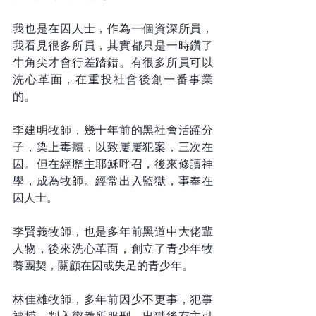
我也是在囚人士，作為一個資深所員，
我看見很多所員，其實都只是一時鑽了
牛角尖才會行差踏錯。有很多所員可以
洗心革面，在重投社會後創一番事業
的。
李建明牧師，幾十年前的黑社會活躍分
子，染上毒癮，以致屢屢犯案，三次在
囚。但在經歷主耶穌呼召，後來修讀神
學，成為牧師。經常出入監獄，事奉在
囚人士。
李賢義牧師，也是多年前黑道中大佬輩
人物，後來洗心革面，創立了青少年牧
養團契，關顧在囚或失足的青少年。
林佳雄牧師，多年前因少不更事，犯事