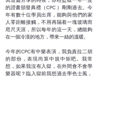
寫這篇分享的時候，赤柱監獄一年一度
的證書頒發典禮（CPC ）剛剛過去。今
年有數十位學員出席，能夠與他們的家
人零距離接觸，不用再隔着一塊玻璃而
咫尺天涯，所以每年的這一天，總能夠
在一個冷漠的地方，帶來一絲的溫暖。
今年的CPC有中樂表演，我負責拉二胡
的部份，表現尚算中規中矩吧。我常
想，如果我沒有入獄，在外間會不會學
樂器呢？臨入獄前我想過去學色士風，
但僅流於空想。入獄後，我先後學了結
他、低音結他、keyboard、爵士鼓、口
琴、二胡等數種樂器，當然不能與演奏
大師相提並論，但也有信心穩定演奏。
原本只是附庸風雅一番，但最後卻學了
多種樂器。我只能說感謝上帝，上帝說
有的會給得更多。雖然仍在獄中，但我