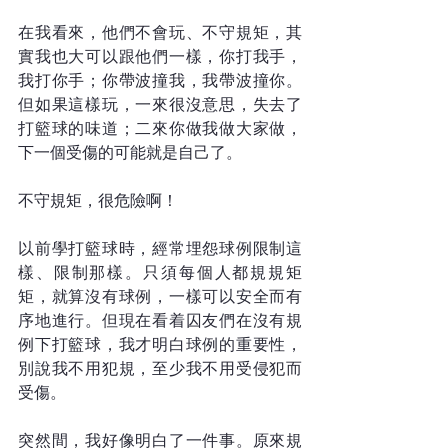
在我看來，他們不會玩、不守規矩，其
實我也大可以跟他們一樣，你打我手，
我打你手；你帶波撞我，我帶波撞你。
但如果這樣玩，一來很沒意思，失去了
打籃球的味道；二來你做我做大家做，
下一個受傷的可能就是自己了。
不守規矩，很危險啊！
以前學打籃球時，經常埋怨球例限制這
樣、限制那樣。只須每個人都規規矩
矩，就算沒有球例，一樣可以安全而有
序地進行。但現在看着囚友們在沒有規
例下打籃球，我才明白球例的重要性，
別說我不用犯規，至少我不用受侵犯而
受傷。
突然間，我好像明白了一件事。原來規