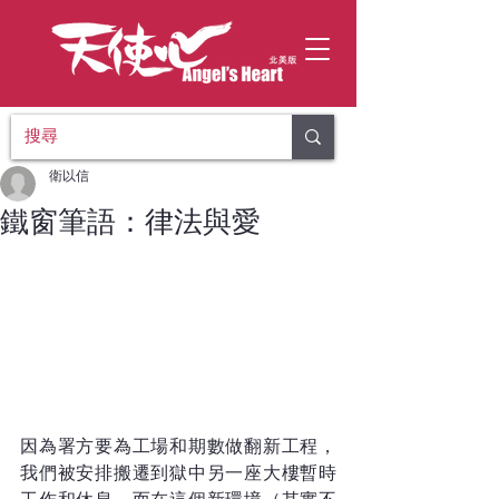
衛以信
鐵窗筆語：律法與愛
因為署方要為工場和期數做翻新工程，
我們被安排搬遷到獄中另一座大樓暫時