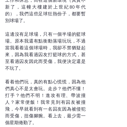
工作和休息，而在這個新環境（其實不
新了，這幢大樓建於上世紀80年代
的），我們這些足球狂熱份子，都要暫
別球場了。
這邊沒有足球場，只有一個半場的籃球
場。原本我還有點衝動落場玩玩，不過
當我看着這個球場時，我卻不禁猶疑起
來，因為我看過囚友打籃球的方式，甚
至看過囚友因此而受傷，我便決定還是
不玩了。
看着他們玩，真的有點心慌慌，因為他
們真心不是太會玩。走步？他們不懂！
打手？他們不明！進攻有理、帶波撞
人？家常便飯！我常見到有囚友被撞
飛，今早就看到有一名囚友因為被侵犯
而受傷，扭傷腳腕。看上去，最少需一
個星期倦勤了。