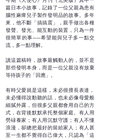
今期《天使心》月刊（北美版）其中一
篇日本小故事，記錄了一位父親為患有
腦性麻痺兒子製作發明品的故事。多年
來，他不斷「搞搞震」，親手做出各種
發聲、發光、能互動的裝置，只為一件
很簡單的事——希望能與兒子多一點交
流，多一點理解。
讀這篇稿時，故事最觸動人的，並不是
那些發明本身，而是一位父親沒有放棄
等待孩子的「回應」。
有時父愛就是這樣，未必很擅長表達，
未必懂得說動聽的話，也未必像母愛般
細膩外露，但很多父親都會用自己的方
式，在背後默默承托整個家庭。有人用
勞碌養家；有人用沉默守護；有人不懂
浪漫，卻總把最好的留給家人；有人甚
至一生都不覺得自己偉大，只認為「這