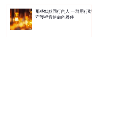
那些默默同行的人 一群用行動
守護福音使命的夥伴
讓沙粒與生命共鳴 中信X馬穎章
沙畫見證分享會
萬事萬物總有定時 在混沌現實
中尋找上帝的秩序 Terence 袁國
雄博士
鐵拳教育 在絕望的世界中經歷
愛