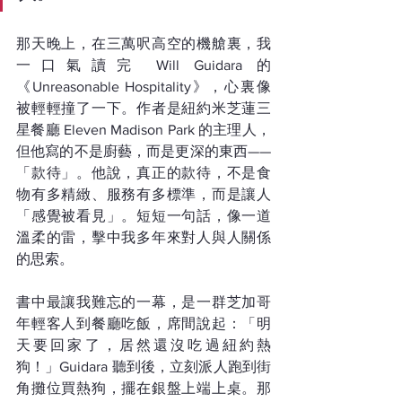
那天晚上，在三萬呎高空的機艙裏，我
一口氣讀完 Will Guidara 的
《Unreasonable Hospitality》，心裏像
被輕輕撞了一下。作者是紐約米芝蓮三
星餐廳 Eleven Madison Park 的主理人，
但他寫的不是廚藝，而是更深的東西——
「款待」。他說，真正的款待，不是食
物有多精緻、服務有多標準，而是讓人
「感覺被看見」。短短一句話，像一道
溫柔的雷，擊中我多年來對人與人關係
的思索。
書中最讓我難忘的一幕，是一群芝加哥
年輕客人到餐廳吃飯，席間說起：「明
天要回家了，居然還沒吃過紐約熱
狗！」Guidara 聽到後，立刻派人跑到街
角攤位買熱狗，擺在銀盤上端上桌。那