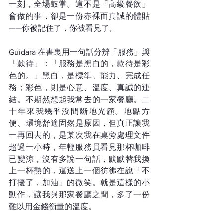
一刻，全場鼓掌。這不是「高級餐飲」
會做的事，卻是一份赤裸而真誠的體貼
——你被記住了，你被看見了。
Guidara 在書裏用一句話分辨「服務」與
「款待」：「服務是黑白的，款待是彩
色的。」黑白，是標準、能力、完成任
務；彩色，則是心意、溫度、真誠的連
結。不期然想起我常去的一家餐廳。二
十年來我幾乎沒間斷地光顧。地點方
便、環境舒適固然是原因，但真正讓我
一再回去的，是某次我在桌旁處理文件
超過一小時，年輕服務員看見那杯咖啡
已變涼，沒有多說一句話，默默替我換
上一杯熱的，還送上一個彷彿在說「不
打擾了，加油」的微笑。就是這樣的小
動作，讓我與那家餐廳之間，多了一份
難以用金錢衡量的溫度。