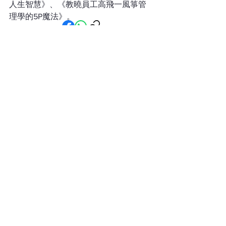
人生智慧》、《教曉員工高飛一風箏管
理學的5P魔法》。
那些默默同行的人 一群用行動
守護福音使命的夥伴
讓沙粒與生命共鳴 中信X馬穎章
沙畫見證分享會
萬事萬物總有定時 在混沌現實
中尋找上帝的秩序 Terence 袁國
雄博士