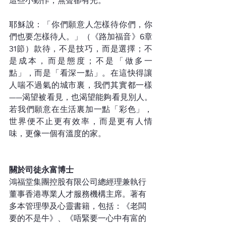
這些小動作，無聲卻有光。
耶穌說：「你們願意人怎樣待你們，你
們也要怎樣待人。」（《路加福音》6章
31節）款待，不是技巧，而是選擇；不
是成本，而是態度；不是「做多一
點」，而是「看深一點」。在這快得讓
人喘不過氣的城市裏，我們其實都一樣
——渴望被看見，也渴望能夠看見別人。
若我們願意在生活裏加一點「彩色」，
世界便不止更有效率，而是更有人情
味，更像一個有溫度的家。
關於司徒永富博士
鴻福堂集團控股有限公司總經理兼執行
董事香港專業人才服務機構主席。著有
多本管理學及心靈書籍，包括：《老闆
要的不是牛》、《唔緊要一心中有富的