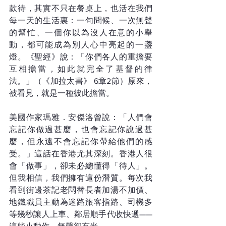
款待，其實不只在餐桌上，也活在我們
每一天的生活裏：一句問候、一次無聲
的幫忙、一個你以為沒人在意的小舉
動，都可能成為別人心中亮起的一盞
燈。《聖經》說：「你們各人的重擔要
互相擔當，如此就完全了基督的律
法。」（《加拉太書》 6章2節）原來，
被看見，就是一種彼此擔當。
美國作家瑪雅．安傑洛曾說：「人們會
忘記你做過甚麼，也會忘記你說過甚
麼，但永遠不會忘記你帶給他們的感
受。」這話在香港尤其深刻。香港人很
會「做事」，卻未必總懂得「待人」。
但我相信，我們擁有這份潛質。每次我
看到街邊茶記老闆替長者加湯不加價、
地鐵職員主動為迷路旅客指路、司機多
等幾秒讓人上車、鄰居順手代收快遞——