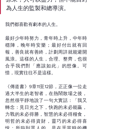
為人生的監製和總導演。
我們都喜歡有劇本的人生。
最好少年時努力，青年時上升，中年時
穩陣，晚年時安樂；最好付出就有回
報，善良就有善終，計劃周詳就能避開
風浪。這樣的人生，合理、整齊，也很
合乎我們對「應該如此」的想像。可
惜，現實往往不是這樣。
《傳道書》9章11至12節，正正像一位走
過大半生的老智者，在熱鬧散場之後，
忽然很平靜地說了一句大實話：「我又
轉念：見日光之下，快跑的未必能贏，
力戰的未必得勝，智慧的未必得糧食，
明哲的未必得資財，靈巧的未必得喜
悅；所臨到眾人的，是在乎當時的機