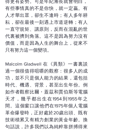
得更有姿勢。可是年紀漸長就會明白，
有些事情真的不是你快，就一定贏。有
人才華出眾，卻生不逢時；有人多年耕
耘，卻在最後一刻遇上市道逆轉；有人
一直守規矩、講原則，反而在混亂的世
代裏被擠到角落。這不是因為努力沒有
價值，而是因為人生的舞台上，從來不
只有努力這一個變項。
Malcolm Gladwell 在《異類》一書裏談
過一個很值得咀嚼的觀察：很多人的成
功，並不只是個人能力的結果，還包括
時代、機遇、背景，甚至出生年份。例
如作者觀察比爾・蓋茲和賈伯斯等電腦
天才，幾乎都出生在1954到1955年之
間。這個窗口讓他們在1975年個人電腦
革命爆發時，正好處於20歲出頭、既有
技術積累又有精力創業的黃金年齡。換
句話說，許多我們以為純粹靠拼搏得來