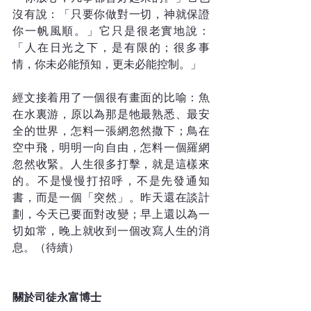
沒有說：「只要你做對一切，神就保證
你一帆風順。」它只是很老實地說：
「人在日光之下，是有限的；很多事
情，你未必能預知，更未必能控制。」
經文接着用了一個很有畫面的比喻：魚
在水裏游，原以為那是牠最熟悉、最安
全的世界，怎料一張網忽然撒下；鳥在
空中飛，明明一向自由，怎料一個羅網
忽然收緊。人生很多打擊，就是這樣來
的。不是慢慢打招呼，不是先發通知
書，而是一個「突然」。昨天還在談計
劃，今天已要面對改變；早上還以為一
切如常，晚上就收到一個改寫人生的消
息。（待續）
關於司徒永富博士