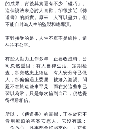
的成果，背後其實還有不少「碰巧」。
這個說法未必討人喜歡，卻很接近《傳
道書》的誠實。原來，人可以盡力，但
不能自封為人生的監製和總導演。
更難接受的是，人生不單不是線性，還
往往不公平。
有些人勤力工作多年，正要收成時，公
司忽然重組；有人自律生活、定期檢
查，卻突然患上絕症；有人安分守己做
人，卻偏偏遇上委屈，被捲入漩渦。問
題不在於這些事罕見，而在於這些事已
習以為常，只是每次輪到自己，仍然覺
得很難相信。
所以，《傳道書》的震撼，正在於它不
肯用療癒的答案安慰人。它沒有說：
「你放心，凡事都會好起來的。」它也