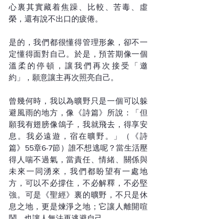
心裏其實藏着焦躁、比較、苦毒、虛
榮，還有說不出口的疲倦。
是的，我們都很懂得管理形象，卻不一
定懂得面對自己。於是，預苦期像一個
溫柔的停頓，讓我們再次接受「邀
約」，願意讓主再次照亮自己。
曾幾何時，我以為曠野只是一個可以躲
避風雨的地方，像《詩篇》所說：「但
願我有翅膀像鴿子，我就飛去，得享安
息。我必遠遊，宿在曠野。」（《詩
篇》55章6-7節）誰不想逃呢？當生活壓
得人喘不過氣，當責任、情緒、關係與
未來一同湧來，我們都盼望有一處地
方，可以不必撐住，不必解釋，不必堅
強。可是《聖經》裏的曠野，不只是休
息之地，更是煉淨之地；它讓人離開喧
鬧，也讓人無法再逃避自己。