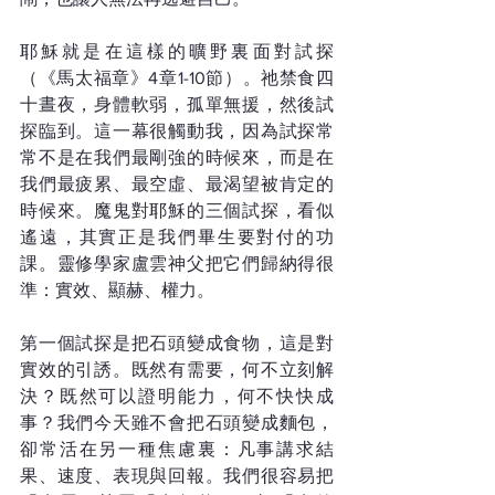
耶穌就是在這樣的曠野裏面對試探
（《馬太福章》4章1-10節）。祂禁食四
十晝夜，身體軟弱，孤單無援，然後試
探臨到。這一幕很觸動我，因為試探常
常不是在我們最剛強的時候來，而是在
我們最疲累、最空虛、最渴望被肯定的
時候來。魔鬼對耶穌的三個試探，看似
遙遠，其實正是我們畢生要對付的功
課。靈修學家盧雲神父把它們歸納得很
準：實效、顯赫、權力。
第一個試探是把石頭變成食物，這是對
實效的引誘。既然有需要，何不立刻解
決？既然可以證明能力，何不快快成
事？我們今天雖不會把石頭變成麵包，
卻常活在另一種焦慮裏：凡事講求結
果、速度、表現與回報。我們很容易把