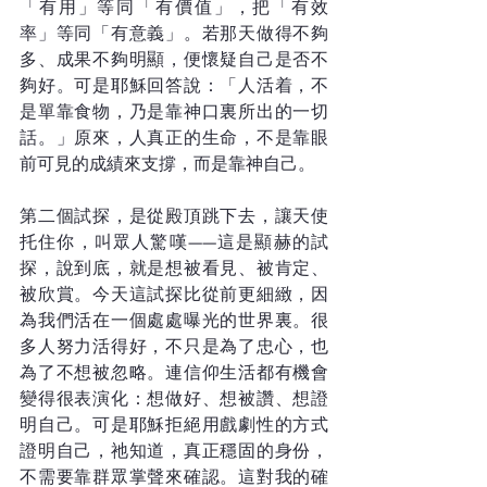
「有用」等同「有價值」，把「有效
率」等同「有意義」。若那天做得不夠
多、成果不夠明顯，便懷疑自己是否不
夠好。可是耶穌回答說：「人活着，不
是單靠食物，乃是靠神口裏所出的一切
話。」原來，人真正的生命，不是靠眼
前可見的成績來支撐，而是靠神自己。
第二個試探，是從殿頂跳下去，讓天使
托住你，叫眾人驚嘆——這是顯赫的試
探，說到底，就是想被看見、被肯定、
被欣賞。今天這試探比從前更細緻，因
為我們活在一個處處曝光的世界裏。很
多人努力活得好，不只是為了忠心，也
為了不想被忽略。連信仰生活都有機會
變得很表演化：想做好、想被讚、想證
明自己。可是耶穌拒絕用戲劇性的方式
證明自己，祂知道，真正穩固的身份，
不需要靠群眾掌聲來確認。這對我的確