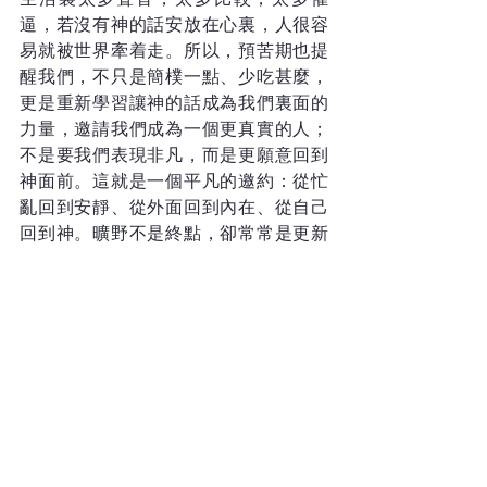
逼，若沒有神的話安放在心裏，人很容
易就被世界牽着走。所以，預苦期也提
醒我們，不只是簡樸一點、少吃甚麼，
更是重新學習讓神的話成為我們裏面的
力量，邀請我們成為一個更真實的人；
不是要我們表現非凡，而是更願意回到
神面前。這就是一個平凡的邀約：從忙
亂回到安靜、從外面回到內在、從自己
回到神。曠野不是終點，卻常常是更新
的開始。
關於司徒永富博士
鴻福堂集團控股有限公司總經理兼執行
董事香港專業人才服務機構主席。著有
多本管理學及心靈書籍，包括：《老闆
要的不是牛》、《唔緊要一心中有富的
人生智慧》、《教曉員工高飛一風箏管