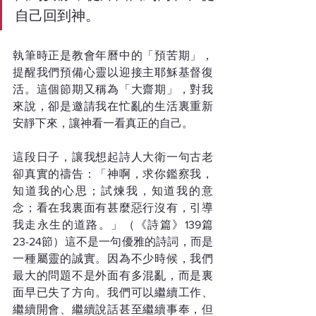
自己回到神。
執筆時正是教會年曆中的「預苦期」，
提醒我們預備心靈以迎接主耶穌基督復
活。這個節期又稱為「大齋期」，對我
來說，卻是邀請我在忙亂的生活裏重新
安靜下來，讓神看一看真正的自己。
這段日子，讓我想起詩人大衛一句古老
卻真實的禱告：「神啊，求你鑑察我，
知道我的心思；試煉我，知道我的意
念；看在我裏面有甚麼惡行沒有，引導
我走永生的道路。」（《詩篇》139篇
23-24節）這不是一句優雅的詩詞，而是
一種屬靈的誠實。因為不少時候，我們
最大的問題不是外面有多混亂，而是裏
面早已失了方向。我們可以繼續工作、
繼續開會、繼續說話甚至繼續事奉，但