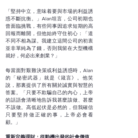
「堅持中立，意味着要與市場的利益誘
惑不斷抗衡。」Alan坦言，公司初期也
曾面臨挑戰，有些同事因追求短期的高
回報而離開，但他始終守住初心：「道
不同不相為謀。我建立這間公司的初衷
並非單純為了錢，否則我留在大型機構
就好，何必出來創業？」
每當面對艱難決策或利益誘惑時，Alan
的「秘密武器」就是《箴言》。他笑
說，那裏提供了所有關於誠實與智慧的
答案。「只要不欺騙自己的內心，上帝
的話語會清晰地告訴我甚麼該做、甚麼
不該做。高低起伏是必然的，但我確信
只要堅持做正確的事，上帝必會看
顧。」
重新定義理財：從動機出發的社會價值