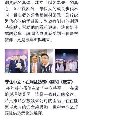
別資訊的真偽，建立「以客為先」的真
心。Alan觀察到，每個人的成長步伐不
同，管理者的角色是因材施教：對於缺
乏信心的給予鼓勵，對於有能力的則適
時提點，幫助他們看得更遠。這種陪伴
式的領導，讓團隊成員感受到不僅是被
僱傭，更是被尊重與建立。
守住中立：在利益誘惑中翻閱《箴言》
IPP的核心價值在於「中立持平」。在保
險與理財業界，這是一條難走的窄路。
若只推銷少數幾家公司的產品，往往能
獲得更高的佣金與獎勵，但Alan卻堅持
要提供多元化的選擇。