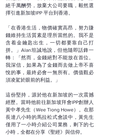
絕千萬酬勞，放棄大公司要職，毅然選
擇引進新加坡IPP 平台到香港。
「在香港生活，物價確實高昂，努力賺
錢維持生活質素是理所當然的。我不是
含着金鑰匙出生，一切都要靠自己打
拼。」Alan坦誠地說，但他隨即話鋒一
轉：「然而，金錢絕對不能放在首位。
我深信，如果為了金錢而去做上帝不喜
悅的事，最終必會一無所有。價值觀必
須凌駕於眼前的利益。」
這份堅持，源於他在新加坡的一次震撼
經歷。當時他前往新加坡拜會IPP創辦人
黃中孝先生（Wee Tiong Howe）。在那
長達八小時的馬拉松式會談中，黃先生
僅用了一小時介紹公司業務，剩下的七
小時，全都在分享《聖經》與信仰。