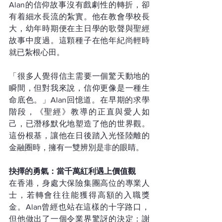
Alan的信仰故事沒有戲劇性的轉折，卻
有着細水長流的紮實。他在教會學校長
大，幼年時期便在主日學的歌聲與聖經
故事中度過。這顆種子在他年紀尚輕時
就已紮根心田。
「很多人覺得信主需要一個驚天動地的
瞬間，但對我來說，信仰更像是一種生
命底色。」Alan回憶道。在早期的求學
階段，《聖經》教導的正直與愛人如
己，已潛移默化地塑造了他的世界觀。
這份根基，讓他在日後踏入光怪陸離的
金融圈時，擁有一雙辨別是非的眼睛。
抉擇的勇氣：當千萬紅利遇上價值觀
在香港，身處大保險集團高位的專業人
士，若轉會往往能獲得高額的入職獎
金。Alan曾經也站在這樣的十字路口，
但他做出了一個令業界驚訝的決定：謝