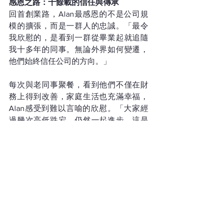
感恩之路：十餘載的信任與傳承
回首創業路，Alan最感恩的不是公司規
模的擴張，而是一群人的忠誠。「最令
我欣慰的，是看到一群從畢業起就追隨
我十多年的同事。無論外界如何變遷，
他們始終信任公司的方向。」
每次與老同事聚餐，看到他們不僅在財
務上得到改善，家庭生活也充滿幸福，
Alan感受到難以言喻的欣慰。「大家經
過幾次高低跌宕，仍然一起進步，這是
我堅持下去的最大動力。」
在 Alan 的生命中，有兩位人生導師對他
影響至深：前公司的上司Titus以及IPP創
辦人黃先生。這兩位虔誠的基督徒如同
完美的範本，讓Alan 學習如何將信仰思
維無縫嵌入商業邏輯中。