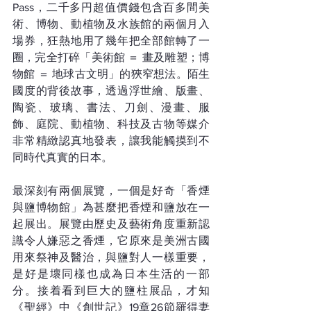
Pass，二千多円超值價錢包含百多間美
術、博物、動植物及水族館的兩個月入
場券，狂熱地用了幾年把全部館轉了一
圈，完全打碎「美術館 ＝ 畫及雕塑；博
物館 ＝ 地球古文明」的狹窄想法。陌生
國度的背後故事，透過浮世繪、版畫、
陶瓷、玻璃、書法、刀劍、漫畫、服
飾、庭院、動植物、科技及古物等媒介
非常精緻認真地發表，讓我能觸摸到不
同時代真實的日本。
最深刻有兩個展覽，一個是好奇「香煙
與鹽博物館」為甚麼把香煙和鹽放在一
起展出。展覽由歷史及藝術角度重新認
識令人嫌惡之香煙，它原來是美洲古國
用來祭神及醫治，與鹽對人一樣重要，
是好是壞同樣也成為日本生活的一部
分。接着看到巨大的鹽柱展品，才知
《聖經》中《創世記》19章26節羅得妻