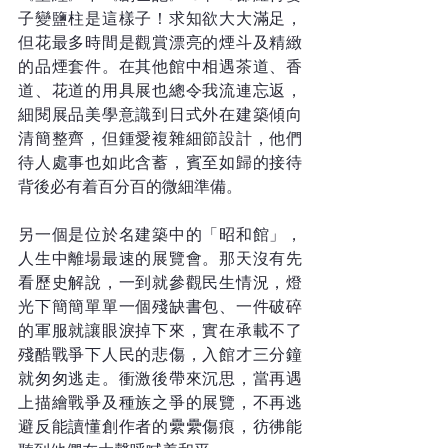
子變鹽柱是這樣子！求知欲大大滿足，
但花最多時間是觀賞漂亮的煙斗及精緻
的品煙套件。在其他館中相遇茶道、香
道、花道的用具展也總令我流連忘返，
細閱展品美學意識到日式外在建築傾向
清簡整齊，但鍾愛複雜細節設計，他們
待人處事也如此含蓄，賓至如歸的接待
背後必有着百分百的微細準備。
另一個是位於名建築中的「昭和館」，
人生中離場最速的展覽會。那天沒有先
看歷史解說，一到就參觀民生情況，燈
光下簡簡單單一個殘缺書包、一件破碎
的軍服就讓眼淚掉下來，實在承載不了
殘酷戰爭下人民的悲傷，入館才三分鐘
就匆匆逃走。衝激後帶來沉思，當再遇
上描繪戰爭及種族之爭的展覽，不再逃
避反能讀懂創作者的纍纍傷痕，彷彿能