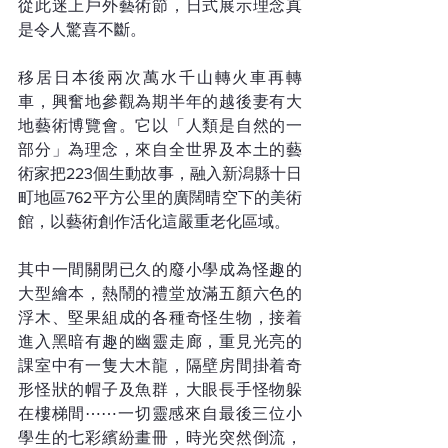
從此迷上戶外藝術節，日式展示理念真
是令人驚喜不斷。
移居日本後兩次萬水千山轉火車再轉
車，興奮地參觀為期半年的越後妻有大
地藝術博覽會。它以「人類是自然的一
部分」為理念，來自全世界及本土的藝
術家把223個生動故事，融入新潟縣十日
町地區762平方公里的廣闊晴空下的美術
館，以藝術創作活化這嚴重老化區域。
其中一間關閉已久的廢小學成為怪趣的
大型繪本，熱鬧的禮堂放滿五顏六色的
浮木、堅果組成的各種奇怪生物，接着
進入黑暗有趣的幽靈走廊，重見光亮的
課室中有一隻大木龍，隔壁房間掛着奇
形怪狀的帽子及魚群，大眼長手怪物躲
在樓梯間⋯⋯一切靈感來自最後三位小
學生的七彩繽紛畫冊，時光突然倒流，