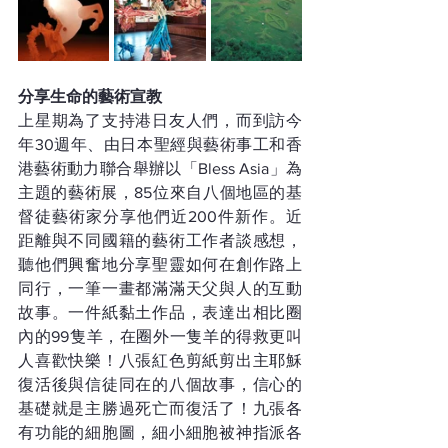
分享生命的藝術宣教
上星期為了支持港日友人們，而到訪今
年30週年、由日本聖經與藝術事工和香
港藝術動力聯合舉辦以「Bless Asia」為
主題的藝術展，85位來自八個地區的基
督徒藝術家分享他們近200件新作。近
距離與不同國籍的藝術工作者談感想，
聽他們興奮地分享聖靈如何在創作路上
同行，一筆一畫都滿滿天父與人的互動
故事。一件紙黏土作品，表達出相比圈
內的99隻羊，在圈外一隻羊的得救更叫
人喜歡快樂！八張紅色剪紙剪出主耶穌
復活後與信徒同在的八個故事，信心的
基礎就是主勝過死亡而復活了！九張各
有功能的細胞圖，細小細胞被神指派各