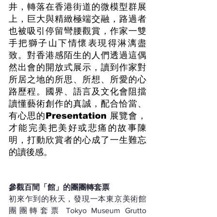
井，轉落在香港街道的微模型群展
上，巨大與精緻極端交融，路過者
也被吸引停留彎腰觀賞，作家一雙
手把獅子山下情懷表現得淋漓盡
致。對香港感陌生的人們透過這偶
然出會的開放式展示，讀到作家對
所居之地的所思、所想、所愛的心
路歷程。國界、語言及文化會阻擋
讀懂藝術創作的真誠，配合恰當、
有心思的Presentation 展覽會，
才能完美把美好或悲痛的故事陳
明，打動欣賞者的心成了一生難忘
的讀後感。
參觀百間「館」的團團轉套票
初來乍到的秋天，發現一本東京美術館
團團轉套票 Tokyo Museum Grutto 