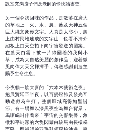
課室充滿孩子們及老師的愉快讀書聲。
另一個令我回味的作品，是散落在廣大
的草地上，火、水、農、藝及天神五個
巨大繩文象形文字。人真是太渺小，爬
上由村民堆建成的文字山，也看不清介
紹板上由天空拍下向宇宙發送的圖案。
在藍天白雲下被一片綠圍着的我與小
草，成為大自然美麗的創作品，迎着微
風向偉大天父揮揮手，傳送感謝創造主
賜予生命生息。
令夜貓一族大喜的「六本木藝術之夜」
把展覽延至半夜，以百變燈飾及發光互
動遊戲為主打，整個區域亮得如聖誕
節。有一場舞以漆黑夜空為舞台背景，
馬嘶鳴叫伴着來自宇宙的交響樂聲，象
徵和平純潔的六隻閃耀白駿馬由長樓梯
而降，魔術師的羽毛引領穿梭池邊、森