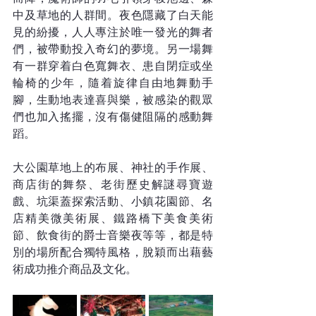
中及草地的人群間。夜色隱藏了白天能
見的紛擾，人人專注於唯一發光的舞者
們，被帶動投入奇幻的夢境。另一場舞
有一群穿着白色寬舞衣、患自閉症或坐
輪椅的少年，隨着旋律自由地舞動手
腳，生動地表達喜與樂，被感染的觀眾
們也加入搖擺，沒有傷健阻隔的感動舞
蹈。
大公園草地上的布展、神社的手作展、
商店街的舞祭、老街歷史解謎尋寶遊
戲、坑渠蓋探索活動、小鎮花園節、名
店精美微美術展、鐵路橋下美食美術
節、飲食街的爵士音樂夜等等，都是特
別的場所配合獨特風格，脫穎而出藉藝
術成功推介商品及文化。