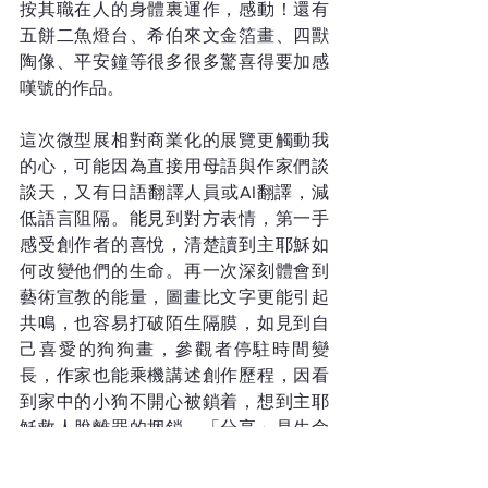
按其職在人的身體裏運作，感動！還有
五餅二魚燈台、希伯來文金箔畫、四獸
陶像、平安鐘等很多很多驚喜得要加感
嘆號的作品。
這次微型展相對商業化的展覽更觸動我
的心，可能因為直接用母語與作家們談
談天，又有日語翻譯人員或AI翻譯，減
低語言阻隔。能見到對方表情，第一手
感受創作者的喜悅，清楚讀到主耶穌如
何改變他們的生命。再一次深刻體會到
藝術宣教的能量，圖畫比文字更能引起
共鳴，也容易打破陌生隔膜，如見到自
己喜愛的狗狗畫，參觀者停駐時間變
長，作家也能乘機講述創作歷程，因看
到家中的小狗不開心被鎖着，想到主耶
穌救人脫離罪的捆鎖，「分享」是生命
影響生命的第一步。