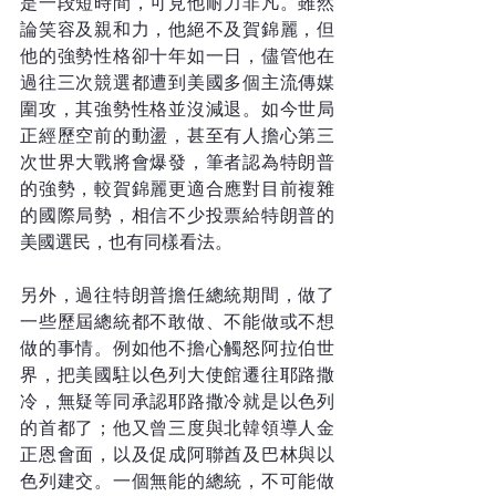
是一段短時間，可見他耐力非凡。雖然
論笑容及親和力，他絕不及賀錦麗，但
他的強勢性格卻十年如一日，儘管他在
過往三次競選都遭到美國多個主流傳媒
圍攻，其強勢性格並沒減退。如今世局
正經歷空前的動盪，甚至有人擔心第三
次世界大戰將會爆發，筆者認為特朗普
的強勢，較賀錦麗更適合應對目前複雜
的國際局勢，相信不少投票給特朗普的
美國選民，也有同樣看法。
另外，過往特朗普擔任總統期間，做了
一些歷屆總統都不敢做、不能做或不想
做的事情。例如他不擔心觸怒阿拉伯世
界，把美國駐以色列大使館遷往耶路撒
冷，無疑等同承認耶路撒冷就是以色列
的首都了；他又曾三度與北韓領導人金
正恩會面，以及促成阿聯酋及巴林與以
色列建交。一個無能的總統，不可能做