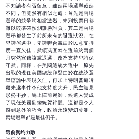
不知讀者有否留意，雖然兩場選舉截然
不同，但竟然有相似之處：首先是兩場
選舉的競爭均相當激烈，未到投票日都
難以較準確預測誰勝誰負，其二是兩場
選舉都發生了前所未有的退選狀況。在
卑詩省選中，卑詩聯合黨由於民意支持
度一直欠佳，黨領馮宜幹在選前約兩個
月突然宣佈該黨退選，改為支持卑詩保
守黨。同樣，在美國總統大選中，原先
出戰的現任美國總統拜登由於在總統選
舉辯論中表現欠佳，再加上特朗普遭暗
殺未遂事件令他支持度大升，民主黨見
形勢不妙，馬上陣前易帥，候選人變成
了現任美國副總統賀錦麗。這都是令人
感到意外的巧合，政治永遠變幻莫測，
兩場選舉都是最佳例子。
選前勢均力敵