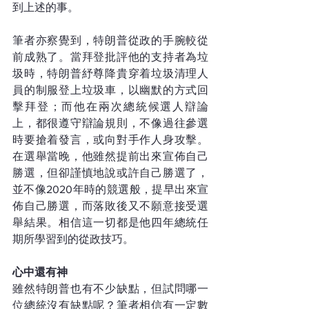
到上述的事。
筆者亦察覺到，特朗普從政的手腕較從
前成熟了。當拜登批評他的支持者為垃
圾時，特朗普紓尊降貴穿着垃圾清理人
員的制服登上垃圾車，以幽默的方式回
擊拜登；而他在兩次總統候選人辯論
上，都很遵守辯論規則，不像過往參選
時要搶着發言，或向對手作人身攻擊。
在選舉當晚，他雖然提前出來宣佈自己
勝選，但卻謹慎地說或許自己勝選了，
並不像2020年時的競選般，提早出來宣
佈自己勝選，而落敗後又不願意接受選
舉結果。相信這一切都是他四年總統任
期所學習到的從政技巧。
心中還有神
雖然特朗普也有不少缺點，但試問哪一
位總統沒有缺點呢？筆者相信有一定數