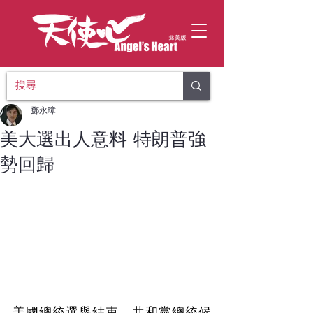
鄧永璋
美大選出人意料 特朗普強
勢回歸
美國總統選舉結束，共和黨總統候