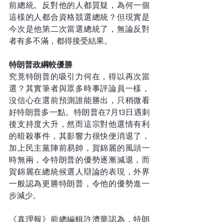
前總統。反對他的人都質疑，為何一個
這樣的人都合資格競選總統？但現實是
今次是他第二次當選總統了，無論反對
者有多不滿，都得接受結果。
特朗普政綱較優勝
究竟特朗普的吸引力何在，得以再次當
選？其實筆者與眾多時事評論員一樣，
沒信心在選前預測誰能勝出，只稍微看
好特朗普多一點。特朗普在7月13日遇刺
後支持度大升，然而這宗對他選情有利
的暗殺事件，其影響力很快便消退了，
加上民主黨陣前易帥，賀錦麗的風頭一
時無兩，令特朗普的優勢逐漸減退，而
賀錦麗在總統候選人辯論的表現，外界
一般認為更勝特朗普，令他的優勢進一
步減少。
《真理報》前總編輯許濟華認為，特朗