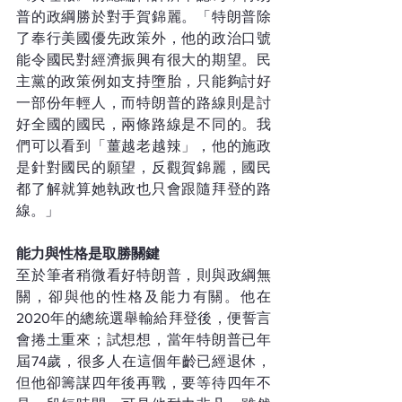
普的政綱勝於對手賀錦麗。「特朗普除
了奉行美國優先政策外，他的政治口號
能令國民對經濟振興有很大的期望。民
主黨的政策例如支持墮胎，只能夠討好
一部份年輕人，而特朗普的路線則是討
好全國的國民，兩條路線是不同的。我
們可以看到「薑越老越辣」，他的施政
是針對國民的願望，反觀賀錦麗，國民
都了解就算她執政也只會跟隨拜登的路
線。」
能力與性格是取勝關鍵
至於筆者稍微看好特朗普，則與政綱無
關，卻與他的性格及能力有關。他在
2020年的總統選舉輸給拜登後，便誓言
會捲土重來；試想想，當年特朗普已年
屆74歲，很多人在這個年齡已經退休，
但他卻籌謀四年後再戰，要等待四年不