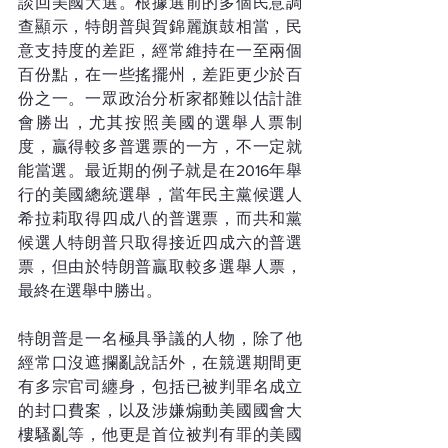
談回美國大選。根據選前的多個民意調
查顯示，特朗普與賀錦麗旗鼓相當，民
意支持度的差距，經常維持在一至兩個
百份點，在一些搖擺州，差距更少於百
份之一。一眾政治分析家都難以估計誰
會勝出，尤其按照美國的選舉人票制
度，贏得較多普選票的一方，不一定就
能當選。最近期的例子就是在2016年舉
行的美國總統選舉，當年民主黨候選人
希拉莉取得四成八的普選票，而共和黨
候選人特朗普只取得接近四成六的普選
票，但由於特朗普贏取較多選舉人票，
最終在選舉中勝出。
特朗普是一名極具爭議的人物，除了他
經常口沒遮攔亂說話外，在競選期間更
有多宗官司纏身，包括已被判罪名成立
的封口費案，以及涉嫌煽動美國國會大
樓騷亂等，他更是首位被判有罪的美國