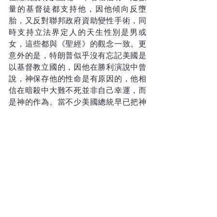
量的基督徒都支持他，因他傾向反墮
胎，又反對聯邦政府資助變性手術，同
時支持立法界定人的天生性別是男或
女，這些都與《聖經》的觀念一致。更
意外的是，特朗普似乎沒有忘記美國是
以基督教立國的，因他在勝利演說中曾
說，神保存他的性命是有原因的，他相
信在暗殺中大難不死並非自己幸運，而
是神的作為。當不少美國總統早已把神
拋諸腦後的時候，特朗普這樣說實在難
得。期望特朗普未來的施政能夠合神心
意，造福世界。
「帝王藉我坐國位；君王藉我定公
平。」（《箴言》8章15節）