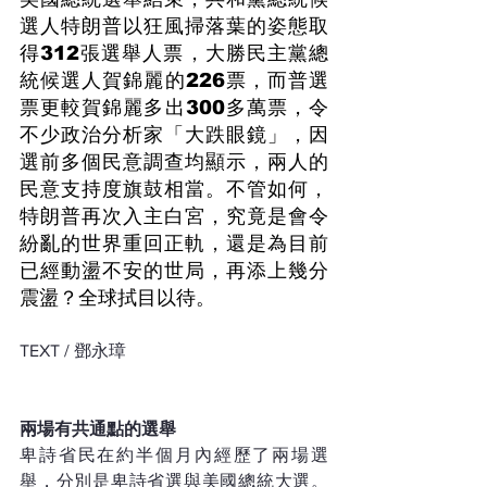
選人特朗普以狂風掃落葉的姿態取
得312張選舉人票，大勝民主黨總
統候選人賀錦麗的226票，而普選
票更較賀錦麗多出300多萬票，令
不少政治分析家「大跌眼鏡」，因
選前多個民意調查均顯示，兩人的
民意支持度旗鼓相當。不管如何，
特朗普再次入主白宮，究竟是會令
紛亂的世界重回正軌，還是為目前
已經動盪不安的世局，再添上幾分
震盪？全球拭目以待。
TEXT / 鄧永璋 
兩場有共通點的選舉
卑詩省民在約半個月內經歷了兩場選
舉，分別是卑詩省選與美國總統大選。