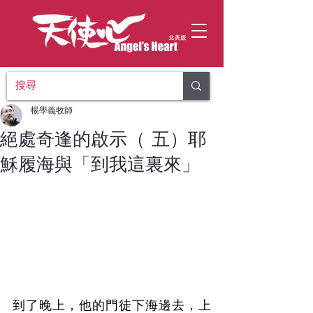
楊學義牧師
絕處奇逢的啟示（ 五）耶
穌履海與「到我這裏來」
到了晚上，他的門徒下海邊去，上