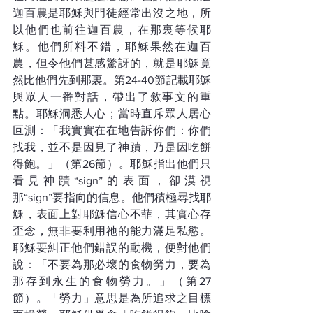
迦百農是耶穌與門徒經常出沒之地，所
以他們也前往迦百農，在那裏等候耶
穌。他們所料不錯，耶穌果然在迦百
農，但令他們甚感驚訝的，就是耶穌竟
然比他們先到那裏。第24-40節記載耶穌
與眾人一番對話，帶出了敘事文的重
點。耶穌洞悉人心；當時直斥眾人居心
叵測：「我實實在在地告訴你們：你們
找我，並不是因見了神蹟，乃是因吃餅
得飽。」（第26節）。耶穌指出他們只
看見神蹟“sign”的表面，卻漠視
那“sign”要指向的信息。他們積極尋找耶
穌，表面上對耶穌信心不菲，其實心存
歪念，無非要利用祂的能力滿足私慾。
耶穌要糾正他們錯誤的動機，便對他們
說：「不要為那必壞的食物勞力，要為
那存到永生的食物勞力。」（第27
節）。「勞力」意思是為所追求之目標