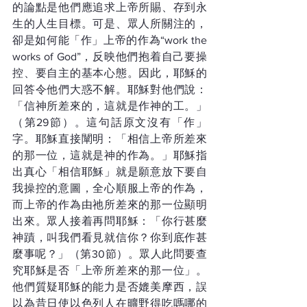
的論點是他們應追求上帝所賜、存到永
生的人生目標。可是、眾人所關注的，
卻是如何能「作」上帝的作為“work the 
works of God”，反映他們抱着自己要操
控、要自主的基本心態。因此，耶穌的
回答令他們大惑不解。耶穌對他們說：
「信神所差來的，這就是作神的工。」
（第29節）。這句話原文沒有「作」
字。耶穌直接闡明：「相信上帝所差來
的那一位，這就是神的作為。」耶穌指
出真心「相信耶穌」就是願意放下要自
我操控的意圖，全心順服上帝的作為，
而上帝的作為由祂所差來的那一位顯明
出來。眾人接着再問耶穌：「你行甚麼
神蹟，叫我們看見就信你？你到底作甚
麼事呢？」（第30節）。眾人此問要查
究耶穌是否「上帝所差來的那一位」。
他們質疑耶穌的能力是否媲美摩西，誤
以為昔日使以色列人在曠野得吃嗎哪的