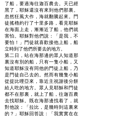
了船，要過海往迦百農去。天已經
黑了，耶穌還沒有來到他們那裏。
忽然狂風大作，海就翻騰起來。門
徒搖櫓約行了十里多路，看見耶穌
在海面上走，漸漸近了船，他們就
害怕。耶穌對他們說：「是我，不
要怕！」門徒就喜歡接他上船，船
立時到了他們所要去的地方。
第二日，站在海那邊的眾人知道那
裏沒有別的船，只有一隻小船，又
知道耶穌沒有同他的門徒上船，乃
是門徒自己去的。然而有幾隻小船
從提比哩亞來，靠近主祝謝後分餅
給人吃的地方。眾人見耶穌和門徒
都不在那裏，就上了船，往迦百農
去找耶穌。既在海那邊找着了，就
對他說：「拉比，是幾時到這裏來
的？」耶穌回答說：「我實實在在