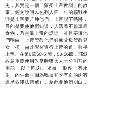
史，其實是一個「蒙受上帝教訓」的故
事。經文說明以色列人四十年的曠野生
涯是上帝要苦煉他們。上帝賜下嗎哪，
目的是要使他們知道，人活着不是單靠
食物，乃是靠上帝的話語，並且要讓他
們明白，上帝管教他們好像父母管教兒
女一樣，由此學習遵行上帝的道、敬畏
上帝。在第6章50-51節，53-56節，耶穌
故意重覆使用對當時猶太人十分刺耳的
用語，以「吃肉、喝血」形容「有永
生」的生命（因為喝血和吃有血的肉有
違摩西律法禁戒）。藉此要他們明白，
不能用人的聰明詮釋上帝的道和上帝的
作為，要以敬畏上帝的心，謙卑聆聽和
順從。耶穌借用「血、肉」形容祂所賜
人生命的糧何其真實，並且以「吃我
肉、喝我血」描述人與祂密切難分的關
係。祂說：「我的肉真是可吃的，我的