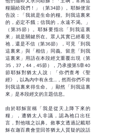
他們隨即又求問耶穌：「主啊，常將這
糧賜給我們！」（第34節）。耶穌便宣
告說：「我就是生命的糧。到我這裏來
的，必定不餓；信我的，永遠不渴。」
（第35節）。耶穌要指出「到我這裏
來」就是關鍵所在。眾人其實已經看見
祂，還是不信（第36節），可見「到我
這裏來」與「相信」同義。留意「到我
這裏來」用語在本段經文重覆出現（第
35，37，44，45節），乃承接第5章40
節耶穌對猶太人說：「你們查考《聖
經》，以為內中有永生…，然而你們不肯
到我這裏來得生命。」顯然「到我這裏
來」是本段經文的主題信息。
由於耶穌宣稱「我是從天上降下來的
糧」，遭猶太人非議，認為祂口出狂
言，對他嗤之以鼻。敘事文透過記載耶
穌在迦百農會堂回答猶太人質疑的說話