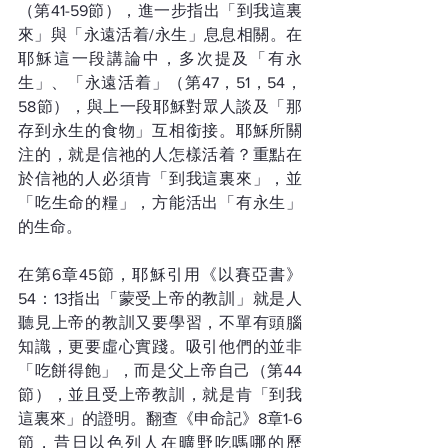
（第41-59節），進一步指出「到我這裏
來」與「永遠活着/永生」息息相關。在
耶穌這一段講論中，多次提及「有永
生」、「永遠活着」（第47，51，54，
58節），與上一段耶穌對眾人談及「那
存到永生的食物」互相銜接。耶穌所關
注的，就是信祂的人怎樣活着？重點在
於信祂的人必須肯「到我這裏來」，並
「吃生命的糧」，方能活出「有永生」
的生命。
在第6章45節，耶穌引用《以賽亞書》
54：13指出「蒙受上帝的教訓」就是人
聽見上帝的教訓又要學習，不單有頭腦
知識，更要虛心實踐。吸引他們的並非
「吃餅得飽」，而是父上帝自己（第44
節），並且受上帝教訓，就是肯「到我
這裏來」的證明。翻查《申命記》8章1-6
節，昔日以色列人在曠野吃嗎哪的歷