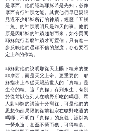
是摩西。他們認為耶穌若是先知，必像
摩西有行神蹟之能。其實他們早已親眼
見過不少耶穌所行的神蹟，經歷「五餅
二魚」的神蹟明明只是昨天的事。他們
原是因耶穌的神蹟趨附而來，如今質問
耶穌能行甚麼神蹟才可置信，只有進一
步反映他們愚頑不信的態度，存心要否
定上帝的作為。
耶穌對他們說明那從天上賜下糧來的並
非摩西，而是天父上帝。更重要的，耶
穌指出上帝從天賜給世人的「真糧」是
生命的糧。這「真糧」存到永生，有別
於從前以色列人在曠野所吃的嗎哪。眾
人對耶穌的講論十分嚮往，可是他們的
思想仍然局限於從前祖宗在曠野吃過的
嗎哪，不明白「真糧」的意義，誤以為
一勞永逸，甚至不勞而獲，可得糧食。