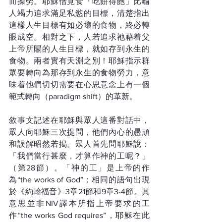
而操勞。耶穌借覓食「吃餅得飽」比喻
人竭力追求滿足私慾的目標，清楚指出
這樣人生目標有如必壞的食物，終必轉
眼成空。相對之下，人若追求祂藉着父
上帝所賜的人生目標，就如存到永生的
食物。兩者實有天淵之別！耶穌指示群
眾要轉向為那存到永生的食物勞力，意
味着他們切切需要在心思意念上有一個
範式轉向（paradigm shift）的革新。
敘事文記述在耶穌與眾人這番對話中，
眾人向耶穌三次提問，他們內心的愚頑
和誤解昭然若揭。眾人首先問耶穌說：
「我們當行甚麼，才算作神的工呢？」
（第28節）。「神的工」是上帝的作
為“the works of God”；相同的語句出現
於《約翰福音》3章21節和9章3-4節。其
意思並非NIV譯本所指上帝要求的工
作“the works God requires”，耶穌在此