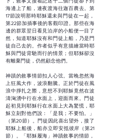
下，敘事文接着記述十二個門徒卻下到
海邊上了船，連夜渡海往迦百農去。第
17節說明那時耶穌還未與門徒在一起，
第22節加插事後的客觀印證。那些在海
邊的群眾翌日看見泊岸的小船便一目了
然，知道耶穌沒有和門徒上船，乃是門
徒自己去的。作者似乎有意描繪當時耶
穌與門徒背馳而行的情景；但耶穌卻沒
有離棄門徒，仍然顧念他們。
神蹟的敘事情節扣人心弦。當晚忽然海
上狂風大作，波浪翻騰。正於門徒在風
浪中掙扎之際，意想不到耶穌竟然在波
濤洶湧中行在水面上，迎面而來。門徒
起初見到耶穌行在水面上大為驚慌，耶
穌立刻對他們說：「是我；不要怕。」
（第20節）。門徒因此喜出望外，接了
耶穌上船後，船亦立即安抵彼岸（第21
節）。「耶穌履海」神蹟敘事的情節，