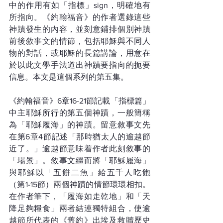
中的作用有如「指標」sign，明確地有
所指向。《約翰福音》的作者選錄這些
神蹟發生的內容，並刻意鋪排個別神蹟
前後敘事文的情節，包括耶穌與不同人
物的對話，或耶穌的長篇講論，用意在
於以此文學手法道出神蹟要指向的扼要
信息。本文是這個系列的第五集。
《約翰福音》6章16-21節記載「指標篇」
中主耶穌所行的第五個神蹟，一般簡稱
為「耶穌履海」的神蹟。留意敘事文先
在第6章4節記述「那時猶太人的逾越節
近了。」逾越節意味着作者此刻敘事的
「場景」。敘事文繼而將「耶穌履海」
與耶穌以「五餅二魚」給五千人吃飽
（第1-15節）兩個神蹟的情節環環相扣。
在作者筆下，「履海如走乾地」和「天
降足夠糧食」兩者結連獨特組合，使逾
越節所代表的《舊約》出埃及救贖歷史