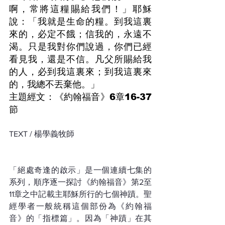
啊，常將這糧賜給我們！」耶穌
說：「我就是生命的糧。到我這裏
來的，必定不餓；信我的，永遠不
渴。只是我對你們說過，你們已經
看見我，還是不信。凡父所賜給我
的人，必到我這裏來；到我這裏來
的，我總不丟棄他。」
主題經文：《約翰福音》6章16-37
節
TEXT / 楊學義牧師
「絕處奇逢的啟示」是一個連續七集的
系列，順序逐一探討《約翰福音》第2至
11章之中記載主耶穌所行的七個神蹟。聖
經學者一般統稱這個部份為《約翰福
音》的「指標篇」。因為「神蹟」在其