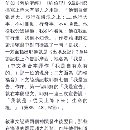
仿如《舊約聖經》《約伯記》9章8-11節
描寫上帝大有能力之用語。「他獨自鋪
張蒼天、步行在海浪之上；……他行大
事、不可測度，行奇事、不可勝數。他
從我旁邊經過，我卻不看見；他在我面
前行走，我倒不知覺。」作者藉耶穌在
驚濤駭浪中對門徒說了一句「是我」，
一方面指出耶穌就是《出埃及記》3章14
節記載上帝告訴摩西，祂名為「我是」
（中文和合本譯作「我是自有永有
的」）那一位的現身；二方面為《約翰
福音》下文陸續記載耶穌七個「我是宣
告」作序。第一個耶穌的「我是宣告」
就在本段經文。耶穌一連三次宣告說：
「我就是（從天上降下來）生命的
糧。」（第35，48，51節）。
敘事文記載兩個神蹟發生後翌日，那些
在海邊的群眾趨之若騖。也許他們知道