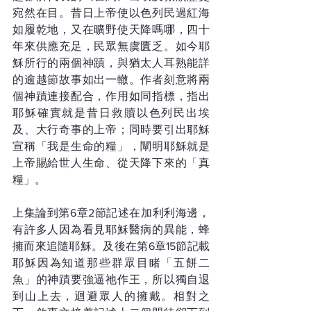
宛然在目。昔日上帝使以色列民過紅海
如履乾地，又在曠野使天降嗎哪，四十
年來供應充足，民眾無虞匱乏。如今耶
穌所行的兩個神蹟，與猶太人耳熟能詳
的逾越節故事如出一轍。作者刻意將兩
個神蹟連接配合，作用如同指標，指出
耶穌確實就是昔日救贖以色列民出埃
及、大行奇事的上帝；同時要引出耶穌
宣稱「我是生命的糧」，闡明耶穌就是
上帝賜給世人生命、從天降下來的「真
糧」。
上集論到第6章2節記述在加利利海邊，
有許多人因為看見耶穌醫病的異能，蜂
擁而來追隨耶穌。及後在第6章15節記載
耶穌因為知道那些群眾目睹「五餅二
魚」的神蹟要強逼祂作王，所以獨自退
到山上去，迴避眾人的擁戴。相對之