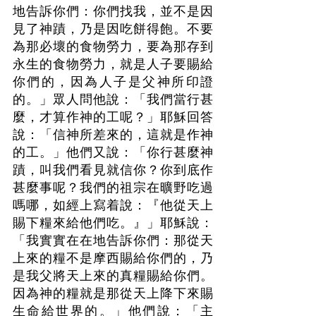
地告訴你們：你們找我，並不是因
見了神蹟，乃是因吃餅得飽。不要
為那必壞的食物勞力，要為那存到
永生的食物勞力，就是人子要賜給
你們的，因為人子是父神所印證
的。」眾人問他說：「我們當行甚
麼，才算作神的工呢？」耶穌回答
說：「信神所差來的，這就是作神
的工。」他們又說：「你行甚麼神
蹟，叫我們看見就信你？你到底作
甚麼事呢？我們的祖宗在曠野吃過
嗎哪，如經上寫着說：『他從天上
賜下糧來給他們吃。』」耶穌說：
「我實實在在地告訴你們：那從天
上來的糧不是摩西賜給你們的，乃
是我父將天上來的真糧賜給你們。
因為神的糧就是那從天上降下來賜
生命給世界的。」他們說：「主