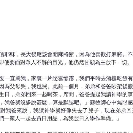
信耶穌，長大後應該會開麻將館，因為他喜歡打麻將。不
即使要面對眾人不解的目光，他仍然甘願為主放下一切。
後一直罵我，家裏一片愁雲慘霧，我們平時去酒樓吃飯有
因為父母哭，我也哭。此前一個月，弟弟和爸爸吵架後搬
生日，弟弟回來一起喝茶，席間，爸爸提起我讀神學的事
，我爸就沒多說甚麼，算是默認吧。」蘇牧師心中無限感
「對我爸來說，我讀神學就好像失去了兒子，現在弟弟回
們一家人一起去買日用品，為我翌日入學作準備。」