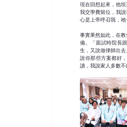
現在回想起來，他坦
我交學費留位，我說我
心是上帝呼召我，祂
事實果然如此，在教
備。「面試時院長跟
生，又說做律師出去
說你那些方案都好
讀，我說家人多數不