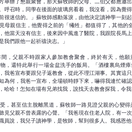
方舉辦了懇親聚會，那天蘇牧師的父母、二伯父都應邀出
。呼召時，同學在後面的玻璃房看着，我沒看，因為覺得
前很迷信的。」蘇牧師感動落淚，由他決定讀神學一刻起
見母親信主，他覺得之前的「犧牲」都值得了，其他的全是
，他當天沒有信主，後來因中風進了醫院，我跟院長馬上
是我們跟他一起祈禱決志。」
年間，父親不時跟家人參加教會聚會，終於有天，他願
禮物，還特此舉行一場金盆洗手的飯局。「酒樓裏烏煙瘴
，我爸宣布要跟兒子返教會，從此不理江湖事。其實這只
知為何，我爸一宣布，全場頓時靜下來，嚇得我連忙確認
，哈哈！怎知在場有兄弟找我，說找天去教會探我，令我
受，甚至信主脫離黑道，蘇牧師一路見證父親的心變得柔
聽見父親不曾表露的心聲。「我爸現在住老人院，有一次
職員說，我兒子讀神學，是牧師，幫到很多人。我感恩他