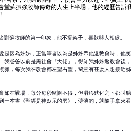
會堂蘇振強牧師傳奇的人生上半場，他的經歷告訴
！
者對蘇牧師的第一印象，他不擺架子，喜歡與人相處。
說是因為姊姊，正當筆者以為是姊姊帶他返教會時，他笑
「我爸爸以前是黑社會『大佬』，得知我姊姊返教會後，
複雜，每次我在教會都左望右望，留意有甚麼人想接近姊
會如在戰場，每分每秒鬆懈不得，但潛移默化之下都叫聽
到一本書《聖經是神默示的麼》，薄薄的，就隨手拿來看