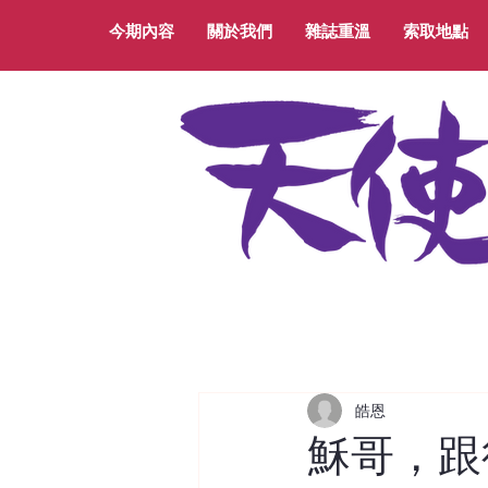
今期內容
關於我們
雜誌重溫
索取地點
皓恩
穌哥，跟