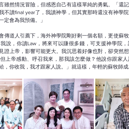
言雖然情況冒險，但感恩自己有這樣單純的勇氣。「還記
不讀final year了，我讀神學，但其實那時還沒有神
一定會為我預備。」
會傳道人引薦下，海外神學院剛好剩一個名額，更使蘇牧
我說，你讀Law，將來可以賺很多錢，可支援神學院，
見證上帝，影響可能更大。我沉思着好像也對，卻突然想
，但上帝感動、呼召我來，那我該怎麼做？他說你跟家人
給，你收我，我才跟家人說。」就這樣，年輕的蘇牧師成