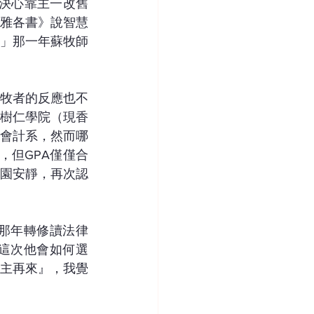
，決心靠主一改舊
雅各書》說智慧
」那一年蘇牧師
牧者的反應也不
樹仁學院（現香
會計系，然而哪
，但GPA僅僅合
園安靜，再次認
那年轉修讀法律
這次他會如何選
是『主再來』，我覺