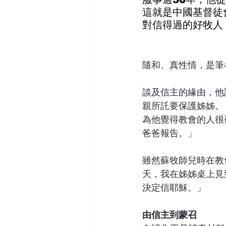
這就是中國基督徒
對信得過的好牧人
隨和、真性情，是筆
談及信主的緣由，他
親所託要保護姊姊。
為他覺得教會的人很
爸爸報告。」
雖然蘇牧師兒時在教
天，我在姊姊桌上見
決定信耶穌。」
由信主到蒙召