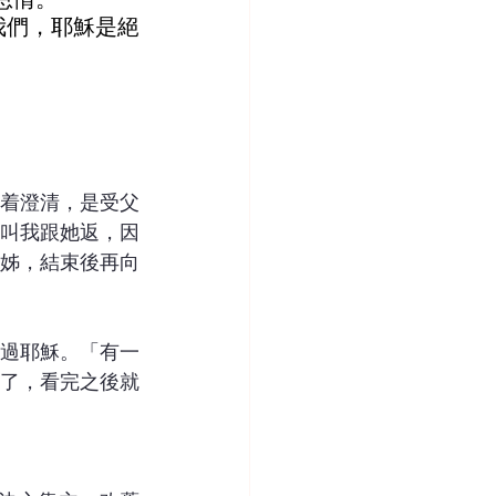
我們，耶穌是絕
着澄清，是受父
叫我跟她返，因
姊，結束後再向
過耶穌。「有一
了，看完之後就