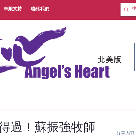
奉獻支持
聯絡我們
得過！蘇振強牧師
分享內容