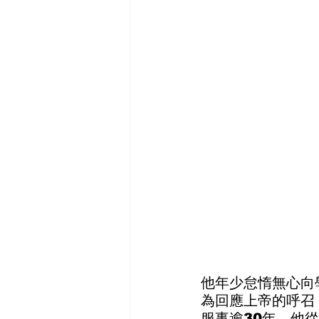
他年少怠惰無心向
為回應上帝的呼召
服事逾30年，他