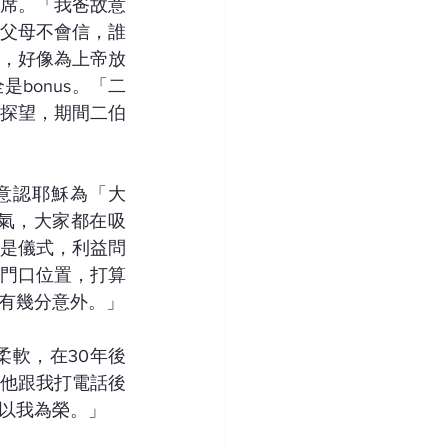
席。「我爸故意
父母不會信，誰
，好像為上帝放
bonus。「二
探望，期間二伯
意認耶穌為「大
氣，大家都在吸
是儀式，利益問
門口位置，打算
有幾分意外。」
軟，在30年後
他跟我打電話後
以我為榮。」