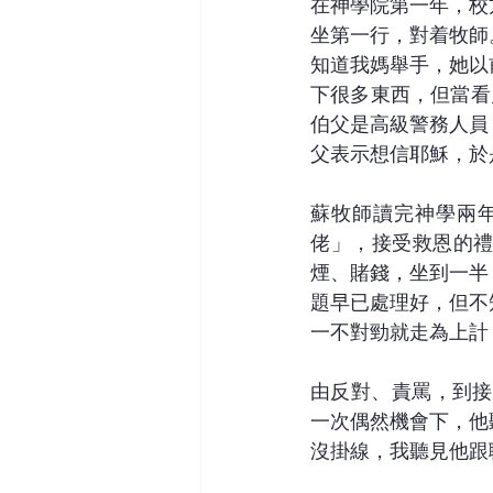
在神學院第一年，校
坐第一行，對着牧師
知道我媽舉手，她以
下很多東西，但當看
伯父是高級警務人員
父表示想信耶穌，於
蘇牧師讀完神學兩
佬」，接受救恩的
煙、賭錢，坐到一半
題早已處理好，但不
一不對勁就走為上計
由反對、責罵，到接
一次偶然機會下，他
沒掛線，我聽見他跟