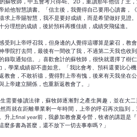
的蘇牧師，中五會考只得4E、2D，重讀那年他信了主
帝給他智慧讀書。「信主後，我覺得自己要用心讀書，《
禱求上帝賜智慧，我不是要好成績，而是希望做好見證。
十分理想的成績，後於預科再獲佳績，成績突飛猛進。
感受到上帝呼召我，但身邊的人覺得這哪算是蒙召，教會
神學院打去問，最後有一間收了我，不過第二天我也收到
的錄取通知信。」喜歡會計的蘇牧師，很快就選擇了樹仁
精力，學業成績卻不盡如意。「我比會考、預科還要比心機
返教會，不敢祈禱，覺得對上帝有愧，後來有天我坐在公
與上帝建立關係，也重新返教會了。」
學生需要修讀法律，蘇牧師逐漸對之產生興趣，並在大二
。然而就在距離畢業剩一年時間，上帝的呼召再次臨到，
升上final year前，我參加教會夏令營，牧者的講題
這麼多書為甚麼，還不放下一切去事奉嗎？」