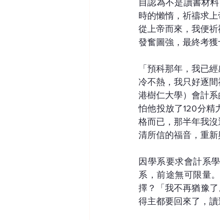
自認為不是讀書材料
時的懶惰，祈禱求上
從上帝而來，我便祈
發奮圖強，最終考獲
「預科那年，我已經
冷不熱，我只好逐間
港樹仁大學）會計系
怕他投放了120分
格而已，那半年我沒
清所信的福音，重新
因學系要求會計系
系，前途無可限量
擇？「我不再猶豫了。
得主都要回來了，讀