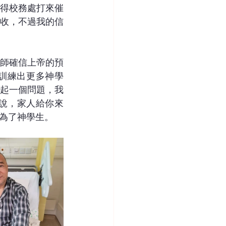
得校務處打來催
學院收，不過我的信
師確信上帝的預
訓練出更多神學
起一個問題，我
說，家人給你來
為了神學生。