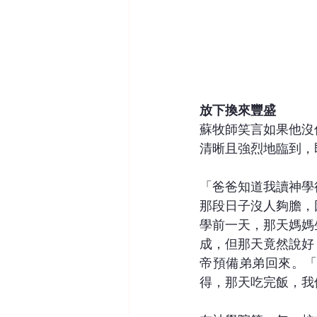
放下換來豐盛
蘇牧師笑言如果他沒
清晰且強烈地臨到，
「爸爸知道我讀神學
那段日子沒人夠膽，
學前一天，那天媽媽
成，但那天竟然說好
帝預備弟弟回來。
得，那天吃完飯，我