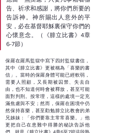
告、祈求和感謝，將你們所要的
告訴神。神所賜出人意外的平
安，必在基督耶穌裏保守你們的
心懷意念。（《腓立比書》4章
6-7節）
保羅在羅馬監獄中寫下四封監獄書信，
其中《腓立比書》更被稱為「喜樂的書
信」。當時的保羅身體可能已經軟弱，
需要人照顧，又長期被囚禁、失去自
由，也不知道何時會被釋放，甚至可能
面對判刑。按常理，這樣的處境一定充
滿焦慮與不安；然而，保羅在困境中仍
然保持喜樂，甚至勸勉腓立比教會的弟
兄姊妹：「你們要靠主常常喜樂。」他
更把自己在患難中得勝的秘訣告訴他
們，就是《腓立比書》4章6至7節這段熟