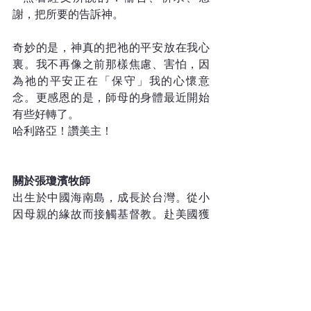
謝，把所要的告訴神。
奇妙的是，神真的把祂的平安放在我心
裏。我不再像之前那樣焦慮、害怕，因
為祂的平安正在「保守」我的心懷意
念。更感恩的是，師母的身體最近開始
有些好轉了。
哈利路亞！讚美主！
關於張瓊濱牧師
出生於中國海南島，成長於台灣。從小
因母親的緣故而接觸基督教。赴美國獲
得博士學位並開始工作，之後放下工作
全職事奉。張牧師注重關懷和牧養，特
別對老人事工有負擔，成立「金色年
華」聚會和傳福音的啟發課程事工。