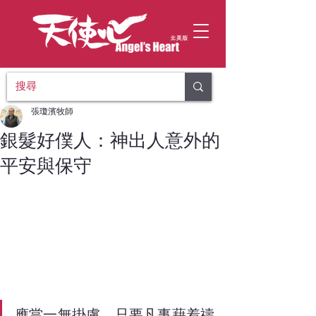
張瓊濱牧師
銀髮好僕人：神出人意外的
平安與保守
應當一無掛慮，只要凡事藉着禱