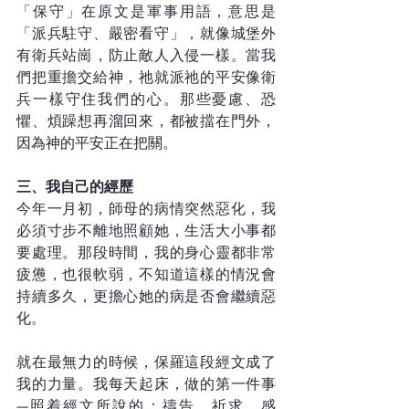
「保守」在原文是軍事用語，意思是
「派兵駐守、嚴密看守」，就像城堡外
有衛兵站崗，防止敵人入侵一樣。當我
們把重擔交給神，祂就派祂的平安像衛
兵一樣守住我們的心。那些憂慮、恐
懼、煩躁想再溜回來，都被擋在門外，
因為神的平安正在把關。
三、我自己的經歷
今年一月初，師母的病情突然惡化，我
必須寸步不離地照顧她，生活大小事都
要處理。那段時間，我的身心靈都非常
疲憊，也很軟弱，不知道這樣的情況會
持續多久，更擔心她的病是否會繼續惡
化。
就在最無力的時候，保羅這段經文成了
我的力量。我每天起床，做的第一件事
—照着經文所說的：禱告、祈求、感