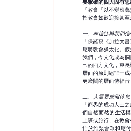
要擊破的四大固有思
「教會『以不變應萬
指教會如欲迎接甚至
一、非信徒與我們信
「保羅寫《加拉太書
應將教會猶太化。假
我們，令文化成為攔
己的西方文化，束長
層面的原則絕非一成
更廣闊的層面傳福音
二、人需要放假休息
「商界的成功人士之
們自然而然的生活模
上班或旅行、在教會
忙於維繫會眾和應