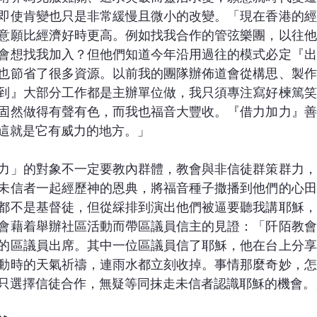
即使肯變也只是非常緩慢且微小的改變。「現在香港的經
意願比經濟好時更高。例如找我合作的管弦樂團，以往他
會想找我加入？但他們知道今年沿用過往的模式必定『出
也節省了很多資源。以前我的團隊辦佈道會從構思、製作
到』大部分工作都是主辦單位做，我只須專注寫好楝篤笑
固然做得有聲有色，而我也福音大豐收。『借力加力』善
這就是它有威力的地方。」
力」的對象不一定要教內群體，教會與非信徒群策群力，
未信者一起經歷神的恩典，將福音種子撒播到他們的心田
都不是基督徒，但從綵排到演出他們被逼要聽我講耶穌，
會藉着舉辦社區活動而帶區議員信主的見證：「阡陌教會
的區議員出席。其中一位區議員信了耶穌，他在台上分享
動時的天氣祈禱，連雨水都立刻收掉。事情那麼奇妙，怎
只選擇信徒合作，無疑等同抹走未信者認識耶穌的機會。