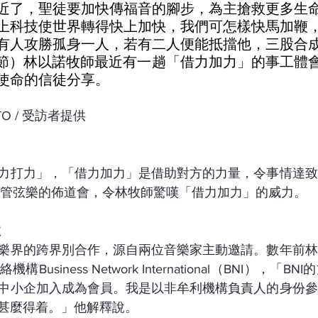
近了，聖徒要加快傳福音的腳步，為主搶救更多生
上科技使世界轉得快上加快，我們可怎樣快馬加鞭
有人攻勝孤身一人，若有二人便能抵擋他，三股合
2節）林以諾牧師最近有一趟「借力加力」的事工體
使命的信徒分享。
HOTO / 受訪者提供
力打力」，「借力加力」是借助對方的力量，令事情達致
over管弦樂的佈道會，令林牧師驚嘆「借力加力」的威力。
收
樂界的跨界別合作，源自兩位音樂家主動邀請。數年前林
usiness Network International（BNI），「
中小企加入成為會員。我是以非牟利機構負責人的身份參
甚麼得着。」他解釋說。