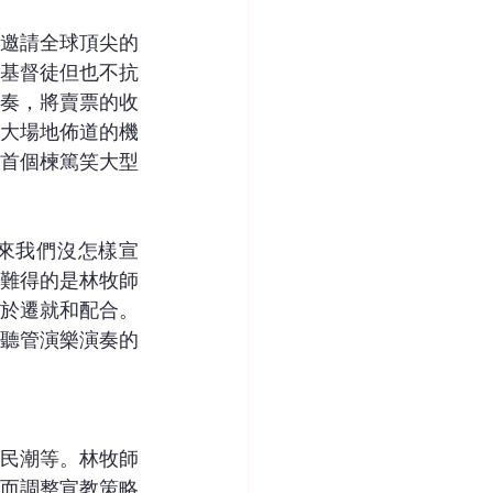
邀請全球頂尖的
基督徒但也不抗
奏，將賣票的收
大場地佈道的機
首個楝篤笑大型
二來我們沒怎樣宣
難得的是林牧師
於遷就和配合。
聽管演樂演奏的
民潮等。林牧師
而調整宣教策略