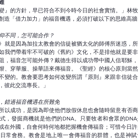
維
變』的方針，早已符合不到今時今日的社會實情。」林牧
創造「借力加力」的福音機遇，必須打破以下的思維高牆
仰不同，怎可能合作？
》就是因為加拉太教會的信徒被猶太化的師傅所迷惑，所
如我們帶着牢不可破的《舊約》文化，不是排他就是要非
阻，福音怎可能外傳？戴德生得以成功帶中國人信耶穌，
辮、穿華服、操華語來傳福音。《聖經》的核心原則當然
不變的。教會要思考如何改變所謂『原則』來跟非信徒合
，彼此交流專長。」
，錯過福音機遇在所難免
所以成功，是因為即使他們放假休息也會隨時留意有否商
式，發掘商機就是他們的DNA。只要牧者和會眾的DN
或在外國，自會何時何地都把握機會傳福音；可惜今日許
付日常會務。教會是地上唯一會傳福音的群體，也是神賦