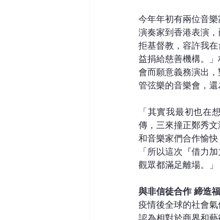
今年年初有兩位音樂
演奏家到香港表演，
拒基督教，容許我在
益捐給慈善機構。」
會而願意義務演出，
管弦樂的音樂會，還
「其實我最初也在想
傳，三來撞正鄭秀文
和音樂家們合作愉快
「所以這次『借力加
觀眾都滿足離場。」
與非信徒合作 締造
疫情後全球的社會氣
認為相對於商界和藝