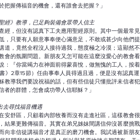
於把握傳福音的機會，還有誰會去把握？」
聖經》教導，已足夠裝備會眾帶人信主
查經，但沒有認真下工夫應用聖經原則。其中一個最常見
低，只要有人願意事奉便心滿意足，不敢或甚少向他們提
講道，竟然全程沒人接待過我，態度極之冷漠；這顯然不
教會的氛圍問題。新朋友又怎可能在這麼沒愛心的教會看
說：『你當竭力在神面前得蒙喜悅，做無愧的工人，按着
書》2章15節）任由事奉人員得過且過，便是沒有認真
穌教導我們要說祝福的話，但有些信徒只懂批評未信者犯
信者的群體，怎會成功帶人信耶穌？」
y出去尋找福音機遇
在安舒區，只顧着內部牧養而沒有走進社區，這樣教會很
，結果更難傳福音。其實在弟兄姊妹間講信仰沒甚麼挑戰
而向非信徒講福音才是真正的磨刀機會。我試過被新朋友