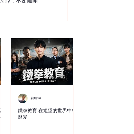
ady，不如離開
蘇智瀚
現
鐵拳教育 在絕望的世界中經
ce
歷愛