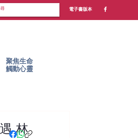
電子書版本
聚焦生命
​觸動心靈
遇 林