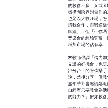
的教會不多，又或者
機構間跨界別合作的
也足以大收旺場，怎
請我合作，而我這邊
腳踢』，但『估你唔
音樂會的經驗豐富，
增加市場的佔有率，
林牧師強調「借力加
見證的好機會，也讓
部分台上的管弦樂手
說，然後分享一個教
嘉年華都會邀請鄰近
自經歷只要教會為活
的能力？』假如教會