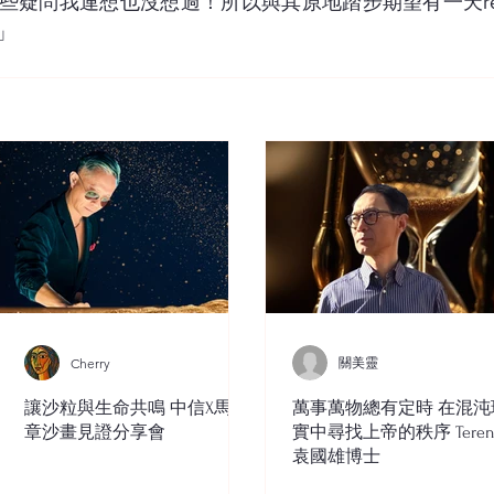
些疑問我連想也沒想過！所以與其原地踏步期望有一天re
」
關美靈
Cherry
讓沙粒與生命共鳴 中信X馬穎
萬事萬物總有定時 在混沌
章沙畫見證分享會
實中尋找上帝的秩序 Teren
袁國雄博士