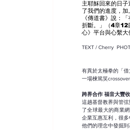
主耶穌回來的日子
了我們的進度，加
《傳道書》說：「
折斷。」（4章1
心》平台與心繫大
TEXT / Cherry  P
有異於太極拳的「借
一場楝篤笑cross
跨界合作 福音大豐
這趟基督教界與管弦
了全球最大的商業網絡機構B
企業互惠互利，很多
他們的理念中發掘到