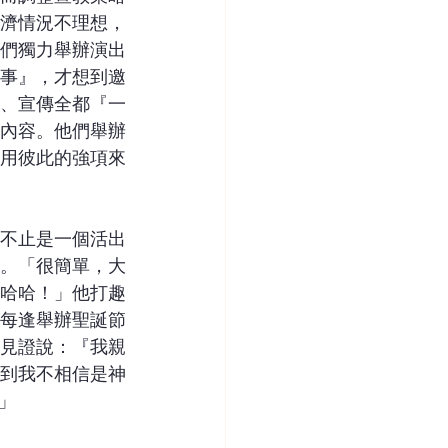
濟情況不理想，
們獨力舉辦演出
事』，才想到邀
、宣傳全都『一
內容。他們舉辦
用彼此的強項來
不止是一個活出
。「很簡單，大
哈哈！」他打趣
每逢舉辦聖誕節
見證說：『我親
到我不相信是神
」