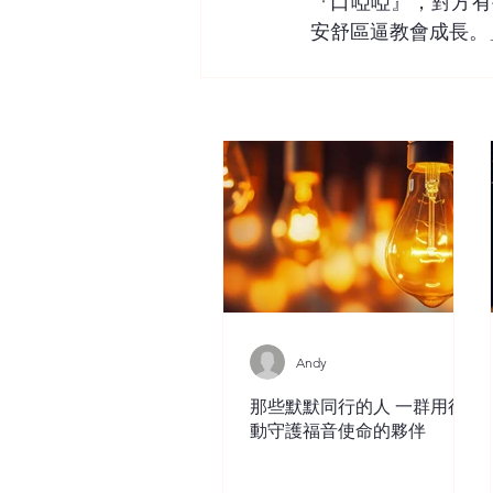
『口啞啞』，對方有
安舒區逼教會成長。
Andy
那些默默同行的人 一群用行
動守護福音使命的夥伴