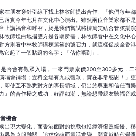
家在朋友穿針引線下找上林牧師提出合作。「他們每年都
已落實今年七月在文化中心演出。雖然兩位音樂家都不是
台上講福音和呼召，於是我們嘗試將楝篤笑結合管弦樂演
林牧師坦白地指雙方是各取所需，林牧師看中在文化中心
對方則看中林牧師講楝篤笑的號召力，就這樣促成全香港
為它起了一個貼題的名字：「估你唔到」。
是否會有觀眾入場，一來門票索價200至300多元，
演唱會補場；豈料全場有九成觀眾，實在非常感恩！」更
，即使互不熟悉對方的專長領域，仍出於尊重和信任而樂
力』的合作極之成功，好評如潮，無論想帶親友聽福音或
福音機會
候出現大變化，而香港面對的挑戰包括經濟復甦緩慢、移
術界為克服難關、追求突破而靈活求變，願意就時代變遷