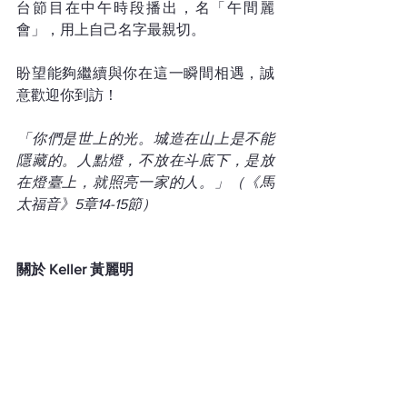
台節目在中午時段播出，名「午間麗
會」，用上自己名字最親切。
盼望能夠繼續與你在這一瞬間相遇，誠
意歡迎你到訪！
「你們是世上的光。城造在山上是不能
隱藏的。人點燈，不放在斗底下，是放
在燈臺上，就照亮一家的人。」（《馬
太福音》5章14-15節）
關於 Keller 黃麗明 
曾任電台電視及機構節目主持。熱愛生
命，敢於夢想，樂意與人分享，藉着文
字寫下自己的人生，將上帝的恩典記錄
下來。