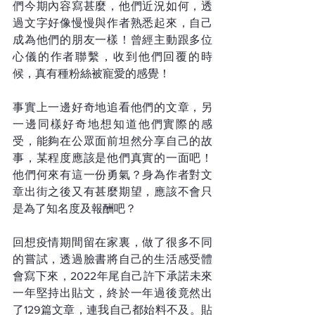
們今期內容寫甚麼，他們近況如何，透
過文字好像慢慢與作者熟悉起來，自己
成為他們的朋友一樣！曾經主動跟多位
心儀的作者聯繫，收到他們回覆的時
候，真有種粉絲被寵愛的感覺！
事實上一邊好奇地追看他們的文章，另
一邊同樣好奇地想知道他們實際的感
受，能夠在公眾面前坦然分享自己的故
事，某程度應該是他們真實的一面吧！
他們何來有這一份勇氣？身為作者對文
章出街之後又有甚麼期望，應該不會只
是為了知名度及報酬吧？
回想疫情期間留在家裏，做了很多不同
的嘗試，透過臉書將自己的生活感受體
會寫下來，2022年尾自己許下承諾未來
一年堅持出貼文，終於一年過後竟然出
了129篇文章，連我自己都始料不及。貼