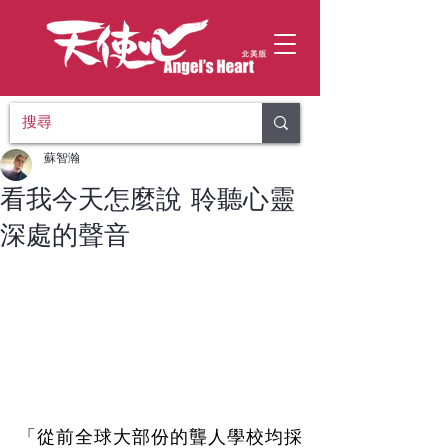
蘇智瀚
看我今天怎麼說 聆聽心靈
深處的聲音
「從前全球大部份的聾人學校均採