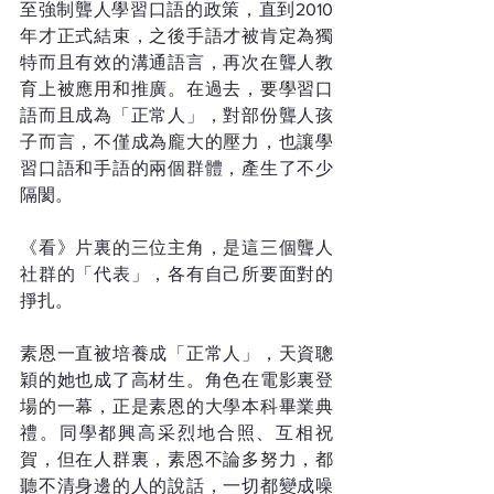
至強制聾人學習口語的政策，直到2010
年才正式結束，之後手語才被肯定為獨
特而且有效的溝通語言，再次在聾人教
育上被應用和推廣。在過去，要學習口
語而且成為「正常人」，對部份聾人孩
子而言，不僅成為龐大的壓力，也讓學
習口語和手語的兩個群體，產生了不少
隔閡。 
《看》片裏的三位主角，是這三個聾人
社群的「代表」，各有自己所要面對的
掙扎。 
素恩一直被培養成「正常人」，天資聰
穎的她也成了高材生。角色在電影裏登
場的一幕，正是素恩的大學本科畢業典
禮。同學都興高采烈地合照、互相祝
賀，但在人群裏，素恩不論多努力，都
聽不清身邊的人的說話，一切都變成噪