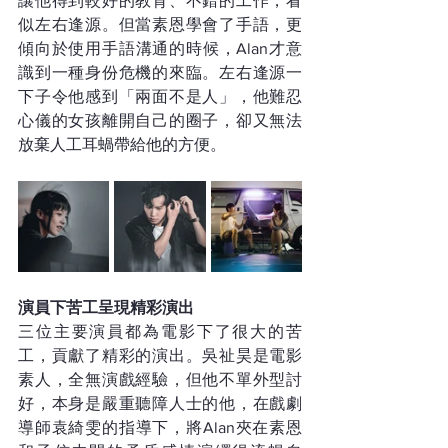
讓他得到較好的教育、不錯的工作，看
似左右逢源。但當素恩學會了手語，更
傾向於使用手語溝通的時候，Alan才意
識到一種身份危機的來臨。左右逢源一
下子令他感到「兩面不是人」，他難忍
心儀的女孩離開自己的圈子，卻又無法
放棄人工耳蝸帶給他的方便。 
演員下苦工呈現精彩演出
三位主要演員都為電影下了很大的苦
工，貢獻了精彩的演出。吳祉昊是電影
素人，全無演戲經驗，但他不單外型討
好，本身是嚴重聽障人士的他，在戲劇
導師袁綺雯的指導下，將Alan夾在素恩