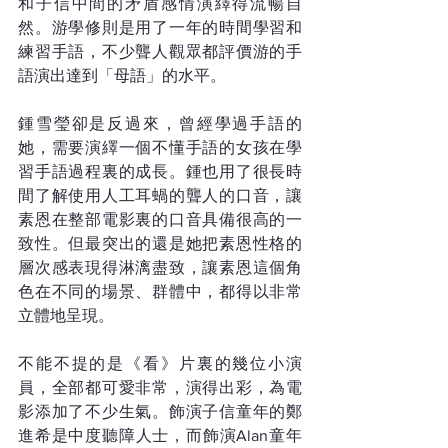
和子信中間的矛盾感情演繹得流暢自
然。游學修則是用了一年的時間學習和
練習手語，不少聾人觀眾都評價游的手
語演出達到「母語」的水平。 
鍾雪瑩卻是反過來，曾經學過手語的
她，需要演繹一個不懂手語的女孩在學
習手語過程裏的成長。鍾也用了很長時
間了解使用人工耳蝸的聾人的口音，讓
素恩在整部電影裏的口音具備很高的一
致性。但最突出的還是她把素恩性格的
層次感表現得淋漓盡致，讓素恩這個角
色在不同的場景、群體中，都得以非常
立體地呈現。
不能不提的是《看》片裏的幾位小演
員，全部都可愛非常，演得出彩，為電
影添加了不少生氣。飾演子信童年的鄭
進希是中度聽障人士，而飾演Alan童年