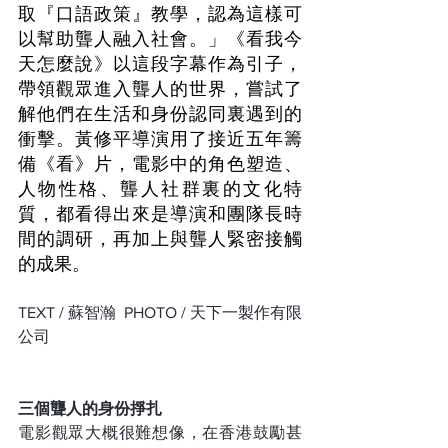
取『口語政策』教學，認為這樣可
以幫助聾人融入社會。」《看我今
天怎麼說》以這段字幕作為引子，
帶領觀眾進入聾人的世界，嘗試了
解他們在生活和身份認同裏遇到的
衝擊。黃修平導演用了接近五年籌
備《看》片，電影中的角色塑造、
人物性格、聾人社群裏的文化特
質，都看得出來是導演和團隊長時
間的調研，再加上與聾人緊密接觸
的成果。 
TEXT / 蘇智瀚  PHOTO / 天下一製作有限
公司
三個聾人的身份掙扎
電影觀眾大概很難想像，在香港鼓勵甚