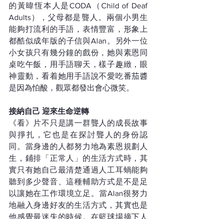
的黃暐恆本人是CODA（Child of Deaf 
Adults），父母都是聾人。兩個小男生
能夠打流利的手語，表情豐富，形象上
都酷似成年版的子信與Alan。另外一位
小女孩只有幾分鐘的戲份，她與素恩同
桌吃午飯，用手語聊天，樣子趣緻，眼
神靈動，看着她用手語說不愛吃番茄醬
是因為怕酸，觀眾都發出會心微笑。 
接納自己 迎來生命逆轉
《看》片不只是講一群聾人的成長故事
與掙扎，它也是在探討聾人的身份認
同。當身邊的人都努力地為素恩規劃人
生，鋪排「正常人」的生活方式時，其
實只有她自己最清楚通過人工耳蝸能夠
聽到多少聲音、這種輔助方式是不是足
以讓她在工作環境立足。當Alan很努力
地融入身邊好友的生活方式，其實也是
他感覺最迷失的時候。在籃球場摘下人