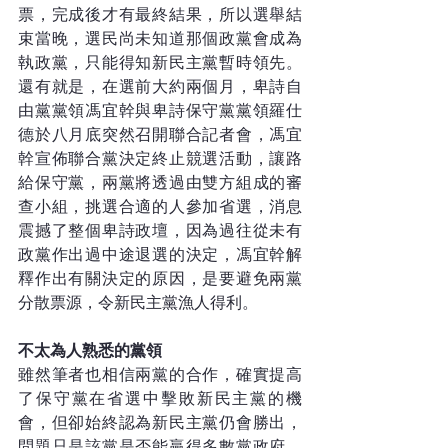
票，完成後才有最終結果，所以選舉結
束當晚，選民尚未知道那個政黨會成為
執政黨，只能得知新民主黨暫時領先。
還有就是，在選前大約兩個月，卑詩自
由黨黨領馮宜幹與卑詩保守黨黨領羅仕
德於八月底突然召開聯合記者會，馮宜
幹宣佈聯合黨決定終止競選活動，讓路
給保守黨，兩黨將透過由雙方組成的審
查小組，挑選合適的人參加省選，消息
震撼了整個卑詩政壇，因為過往從未有
政黨作出過中途退選的決定，馮宜幹解
釋作出有關決定的原因，是要避免兩黨
分散票源，令新民主黨漁人得利。
不太為人熟悉的黨領
雖然筆者也相信兩黨的合作，確實提高
了保守黨在省選中擊敗新民主黨的機
會，但卻始終認為新民主黨仍會勝出，
問題只是該黨是否能贏得多數黨政府。