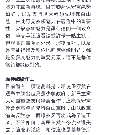
魅力才重新再現。目前聯邦保守黨氣勢
如虹，民意支持度大幅領先聯邦自由
黨，由此可見黨領魅力在競選中的重要
性，欠缺黨領魅力是羅仕德的一個致命
傷。筆者承認這看法或許帶一點主觀，
但現實是黨領的外形、演說技巧，以及
是否能得體及到位地回應尖銳問題，都
是發揮其魅力的重要元素，這不是每位
黨領都能做到的。
願神繼續作工
目前還有一項隱憂就是，即使保守黨在
選舉中勝出但只是少數政府，新民主黨
大可重施故技與綠黨合作，這樣保守黨
便會像當年的卑詩自由黨般，由執政黨
淪為反對黨，而綠黨又再次成為了造王
者。不管如何，新民主黨在今次省選失
去了這麽多議席，相信這也是基督徒所