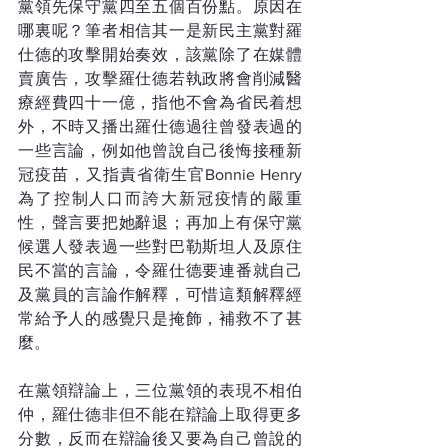
黨領先保守黨四至五個百份點。原因在
哪裏呢？筆者相信其一是新民主黨對羅
仕德的攻擊開始奏效，該黨除了在媒體
賣廣告，攻擊羅仕德若執政將會削減醫
療經費四十一億，指他不會為省民着想
外，不時又播出羅仕德過往曾發表過的
一些言論，例如他曾說自己後悔接種新
冠疫苗，又指責省衛生官Bonnie Henry
為了控制人口而誇大新冠疫情的嚴重
性，聲言要把她辭退；再加上有保守黨
候選人發表過一些對巴勒斯坦人及原住
民不當的言論，令羅仕德要連番就自己
及黨員的言論作解釋，可惜這類解釋經
常給予人的感覺只是掩飾，補救不了甚
麼。
在黨領辯論上，三位黨領的表現不相伯
仲，羅仕德非但不能在辯論上取得更多
分數，反而在辯論後又要為自己曾說的