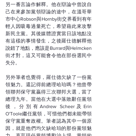
另一番言論作解釋。他在辯論中曾說自
己在來參加黨領辯論的途中，在溫哥華
市中心Robson與Hornby街交界看到有年
輕人因吸毒過量死亡，希望藉此來攻擊
新民主黨。其後媒體證實當日該地點沒
有這樣的事情發生，之後羅仕德解釋他
說錯了地點，應該是Burrard與Helmcken
街才對，這又可能會令他在部份選民中
失分。
另外筆者也覺得，羅仕德欠缺了一份黨
領魅力。還記得前總理哈珀嗎？他曾帶
領聯邦保守黨贏得三次聯邦大選，當了
總理九年。當他在大選中落敗辭任黨領
後，分別有Andrew Scheer及Erin 
O'Toole繼任黨領，可惜他們都未能帶領
保守黨重奪政權。筆者認為其中一個原
因，就是他們均欠缺哈珀的那份黨領魅
力，直至現任黨領博勵治上場，黨領的