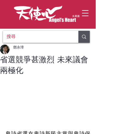
鄧永璋
省選競爭甚激烈 未來議會
兩極化
卑詩省選在卑詩新民主黨與卑詩保