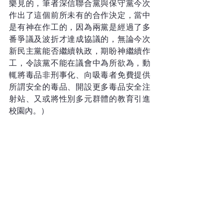
樂見的，筆者深信聯合黨與保守黨今次
作出了這個前所未有的合作決定，當中
是有神在作工的，因為兩黨是經過了多
番爭議及波折才達成協議的，無論今次
新民主黨能否繼續執政，期盼神繼續作
工，令該黨不能在議會中為所欲為，動
輒將毒品非刑事化、向吸毒者免費提供
所謂安全的毒品、開設更多毒品安全注
射站、又或將性別多元群體的教育引進
校園內。）
2017年的卑詩省選
在2017年的省選，卑詩自由黨在87個議
席中只贏得43席，卑詩新民主黨贏得41
席，卑詩綠黨贏得3席，因此卑詩自由黨
只能組成少數政府。其後綠黨支持新民
主黨組成少數政府，自由黨的議席數目