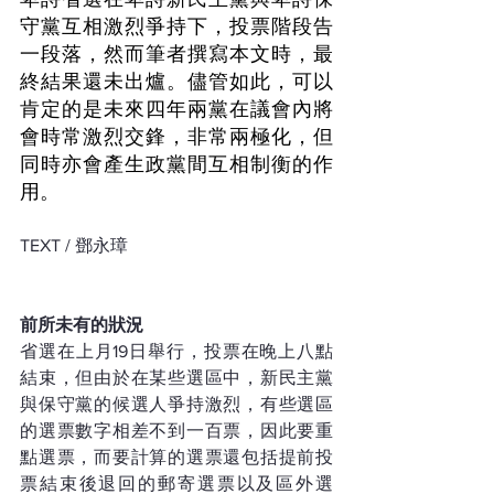
守黨互相激烈爭持下，投票階段告
一段落，然而筆者撰寫本文時，最
終結果還未出爐。儘管如此，可以
肯定的是未來四年兩黨在議會內將
會時常激烈交鋒，非常兩極化，但
同時亦會產生政黨間互相制衡的作
用。
TEXT / 鄧永璋 
前所未有的狀況
省選在上月19日舉行，投票在晚上八點
結束，但由於在某些選區中，新民主黨
與保守黨的候選人爭持激烈，有些選區
的選票數字相差不到一百票，因此要重
點選票，而要計算的選票還包括提前投
票結束後退回的郵寄選票以及區外選