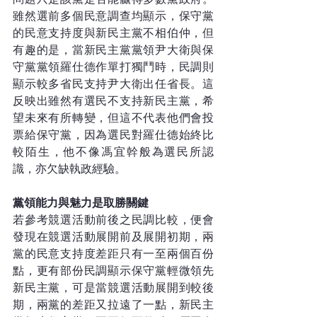
雖然選前多個民意調查均顯示，保守黨
的民意支持度與新民主黨不相伯仲，但
有趣的是，當新民主黨黨領尹大衛與保
守黨黨領羅仕德作單打獨鬥時，民調則
顯示較多省民支持尹大衛出任省長。這
反映出雖然有選民不支持新民主黨，希
望未來有所轉變，但這不代表他們會投
票給保守黨，因為選民對羅仕德始終比
較陌生，他不像馮宜幹般為選民所認
識，亦欠缺執政經驗。
黨領能力與魅力是取勝關鍵
若參考競選活動前後之民調比較，便會
發現在競選活動展開前及展開初期，兩
黨的民意支持度差距只有一至兩個百份
點，更有部份民調顯示保守黨輕微領先
新民主黨，可是當競選活動展開到較後
期，兩黨的差距又拉遠了一點，新民主