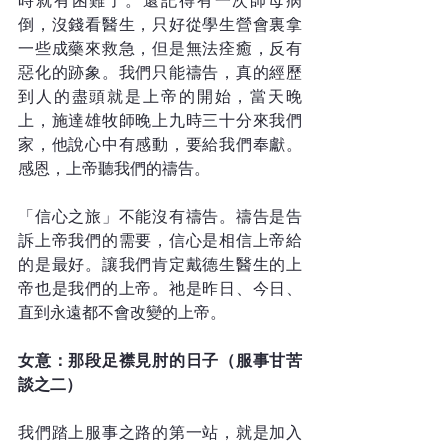
時就有困難了。還記得有一次師母病
倒，沒錢看醫生，只好從學生營會裏拿
一些成藥來救急，但是無法痊癒，反有
惡化的跡象。我們只能禱告，真的經歷
到人的盡頭就是上帝的開始，當天晚
上，施達雄牧師晚上九時三十分來我們
家，他說心中有感動，要給我們奉獻。
感恩，上帝聽我們的禱告。
「信心之旅」不能沒有禱告。禱告是告
訴上帝我們的需要，信心是相信上帝給
的是最好。讓我們肯定戴德生醫生的上
帝也是我們的上帝。祂是昨日、今日、
直到永遠都不會改變的上帝。
女意：那段足襟見肘的日子（服事甘苦
談之二）
我們踏上服事之路的第一站，就是加入