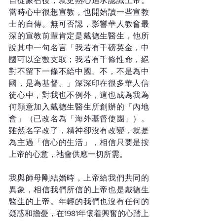
自從蒙召後，就更熱心追求認識上帝。
當時心中很想宣教，也開始讀一些宣教
士的自傳。無可否認，影響華人教會最
深的宣教前輩肯定是戴德生醫生，他所
說其中一句名言「我若有千磅英金，中
國可以全數支取；我若有千條性命，絕
對不留下一條不給中國。不，不是為中
國，是為基督。」深深印在很多華人信
徒心中，對我也不例外，這也成為我為
何願意加入戴德生醫生所創辦的「內地
會」（已改名為「海外基督使團」）。
雖然名字改了，精神卻沒有改變，就是
為主過「信心的生活」，相信只要是按
上帝的心意，祂會供應一切所需。
我與師母剛結婚時，上帝給我們共同的
異象，相信我們所信的上帝也是戴德生
醫生的上帝。年輕的我們也沒有任何的
疑惑和擔憂，在1981年懷着興奮的心踏上