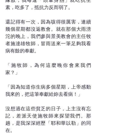
緣故，我每逢「頭暈身熱」就吃抗生
素，吃多了，抵抗力反而弱了。
還記得有一次，因為咳得很厲害，連續
幾個星期都沒返教會。就在那個大雨滂
沱的晚上，我們參與景美教會的主任牧
者施達雄牧師，冒雨送來一筆足夠我看
病有餘的奉獻。
「施牧師，為何這麼晚你會來我們
家？」
「因為知道你生病多個星期，上帝感動
我來的，把這筆奉獻給妳去看病！」
沒想過在這些貧乏的日子，上主沒有忘
記，差派天使施牧師來探望我們。那
趟，是我深深經歷「耶和華以勒」的同
在。