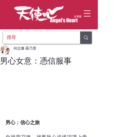
何志滌 羅乃萱
男心女意：憑信服事
男心：信心之旅