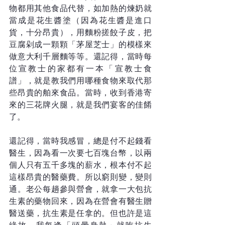
物都用其他食品代替，如加熱的煉奶就
當成是花生醬塗（因為花生醬是進口
貨，十分昂貴），用麵粉搓餃子皮，把
豆腐剁成一顆顆「茅屋芝士」的模樣來
做意大利千層麵等等。還記得，當時每
位宣教士的家都有一本「宣教士食
譜」，就是教我們用哪種食物來取代那
些昂貴的舶來食品。當時，收到香港寄
來的三花牌火腿，就是我們宴客的佳餚
了。
還記得，當時我感冒，總是付不起錢看
醫生，因為看一次要七百塊台幣，以兩
個人只有五千多塊的薪水，根本付不起
這樣昂貴的醫藥費。所以窮則變，變則
通。老公每趟參與營會，就拿一大包抗
生素的藥物回來，因為在營會有醫生贈
醫送藥，抗生素是任拿的。但也許是這