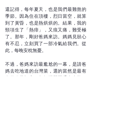
還記得，每年夏天，也是我們最難熬的
季節。因為住在頂樓，烈日當空，就算
到了黃昏，也是熱烘烘的。結果，我的
頸項生了「熱痱」，又痕又痛，難受極
了。那年，剛好爸媽來訪。媽媽見狀心
有不忍，立刻買了一部冷氣給我們。從
此，每晚安枕無憂。
不過，爸媽來訪最尷尬的一幕，是請爸
媽去吃地道的台灣菜，選的當然是最有
名的欣葉酒家。怎知埋單兩千多台幣，
我們哪有這樣多「本錢」？幸虧媽媽在
桌底塞了兩千塊台幣到我手，否則，真
是無顏面對爸爸。
不過回想這艱難的四年，學到最深的功
課就是：懂得怎樣處卑賤。原來，生活
可以這樣簡單，吃花生醬塗麵包就是一