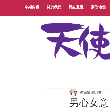
今期內容
關於我們
雜誌重溫
索取地點
何志滌 羅乃萱
男心女意