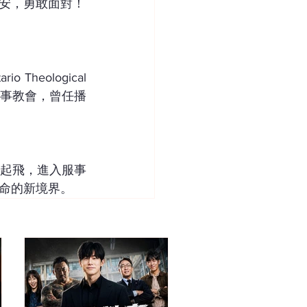
安，勇敢面對！
heological 
服事教會，曾任播
起飛，進入服事
命的新境界。