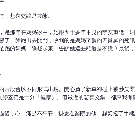
得，悲喜交纏是常態。
，是那年在媽媽家中，她跟五十多年不見的摯友重逢，細
響了。我跑出去開門，收到的是媽媽至親的四舅舅的死訊
足蹈的媽媽，猶疑起來：告訴她這噩耗還是不說？最後，
。
的片段會以不同形式出現。開心買了新車卻碰上被炒失業
到膝蓋仍是十分「健康」。但最近的悲喜交集，卻讓我有
過後，心中滿是不平安，掛念在醫院的他。趕緊撥了手機