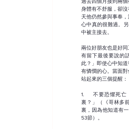
過去四個月接到兩個
身體有不舒服，卻沒
天他仍然參與事奉，
心中真的很難過。另
中被主接去。
兩位好朋友也是好同
有留下最後要說的
此？」即使心中知道
有憐憫的心。當面對
站起來的三個提醒：
1.	不要恐懼死亡：使徒保羅說：「死亡啊，你的勝利在哪裏？死亡啊，你的毒刺在哪
裏？」（《哥林多前
裏，因為他知道有一
53節）。