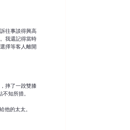
訴往事談得興高
。我還記得當時
選擇等客人離開
，摔了一跤雙膝
點不知所措。
給他的太太。