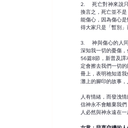
2.	死亡對神來說只是睡覺：基督信仰認為死亡只是睡覺，一般人的觀念睡覺後理應會醒。
換言之，死亡並不是
能傷心，因為傷心是
得大家只是「暫別」
3.	神與傷心的人同行：我認為神容許傷心，更重要是不要壓抑傷心的情緒。詩人說：「你
深知我一切的憂傷，
56篇8節，新普及
定會擦去我們一切的
冊上，表明祂知道我
灘上的腳印的故事，
人有情緒，而發洩情
信神永不會離棄我們
人必然與神永遠在一
女意：悲喜交纏的人