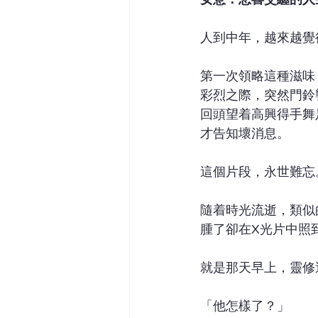
人到中年，越來越覺
第一次領略這種滋味
彩烈之際，突然門鈴
回頭望着高興得手舞
才告知壞消息。
這個片段，永世難忘
隨着時光流逝，類似
腫了卻在X光片中照
就是那天早上，靈修
「他怎樣了？」