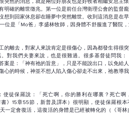
很突然的消息，就是兩位好朋友也是好牧者相繼安息主懷
有明確的離世徵兆。第一位是前任台灣衛理公會的監督龐
沒想到回家休息卻在睡夢中突然離世。收到這消息是在早
一位是「Mo爸」李盛林牧師，因身體不舒服進了醫院，
工的離去，對家人來說肯定是很傷心，因為都發生得很突
話。對我們夫妻來說，也是很難過。很多基督徒問我：
答案是：「神有祂的旨意」，只是不能說出口，以免給人
傷心的時候，神並不想人陷入傷心卻走不出來，祂教導我
書》15章55節，新普及譯本）很明顯，使徒保羅根本
天一定會復活，這復活的身體是已經被轉化的（《哥林多前