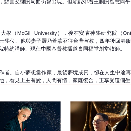
，悲喜交纏的局面仍會出現。但願能帶着主賜的智慧與平
cGill University），後在安省神學研究院（Ontario T
道學碩士學位。他與妻子羅乃萱蒙召往台灣宣教，四年後回港
院特約講師。現任中國基督教播道會同福堂創堂牧師。
作者。自小夢想當作家，最後夢境成真，卻在人生中途再
地，看見上主有愛，人間有情，家庭復合，正享受這個生