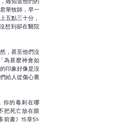
，雖知道他們的
君華牧師，早一
上五點三十分，
沒想到卻在醫院
然，甚至他們沒
「為甚麼神會如
的印象好像是沒
們給人從傷心裏
不把死亡放在眼
書》15章51-