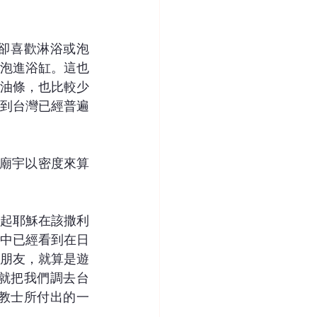
卻喜歡淋浴或泡
泡進浴缸。這也
油條，也比較少
到台灣已經普遍
的廟宇以密度來算
起耶穌在該撒利
中已經看到在日
朋友，就算是遊
就把我們調去台
教士所付出的一