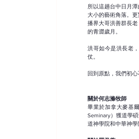
所以這趟台中日月潭
大小的藝術角落。更
播界大哥洪善群長老
的青澀歲月。
洪哥如今是洪長老
仗。
回到原點，我們初心
關於何志滌牧師
畢業於加拿大麥基爾大學（M
Seminary）獲
道神學院和中華神學