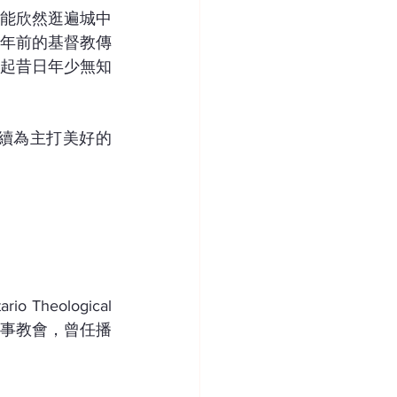
能欣然逛遍城中
年前的基督教傳
起昔日年少無知
續為主打美好的
heological 
服事教會，曾任播