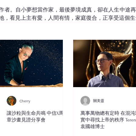
作者。自小夢想當作家，最後夢境成真，卻在人生中途再
地，看見上主有愛，人間有情，家庭復合，正享受這個生
關美靈
Cherry
讓沙粒與生命共鳴 中信X馬穎
萬事萬物總有定時 在混沌
章沙畫見證分享會
實中尋找上帝的秩序 Teren
袁國雄博士