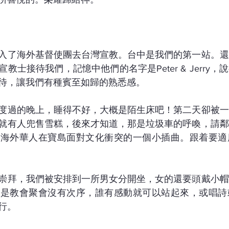
中
入了海外基督使團去台灣宣教。台中是我們的第一站。還
教士接待我們，記憶中他們的名字是Peter & Jerry
待，讓我們有種賓至如歸的熟悉感。
度過的晚上，睡得不好，大概是陌生床吧！第二天卻被一
就有人兜售雪糕，後來才知道，那是垃圾車的呼喚，請鄰
個海外華人在寶島面對文化衝突的一個小插曲。跟着要適
崇拜，我們被安排到一所男女分開坐，女的還要頭戴小帽
的是教會聚會沒有次序，誰有感動就可以站起來，或唱詩
行。