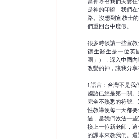
當神呼召我們夫妻往
是神的印證。我們在
路。沒想到宣教士的
們重回台中度假。
很多時候讀一些宣教
德生醫生是一位英
團」），深入中國內
改變的神，讓我分享
1.語言：台灣不是
國語已經是第一關。
完全不熟悉的符號。
性教導便每一天都要
過，當我們效法一些
換上一位新老師，這
的課本來教我們。還