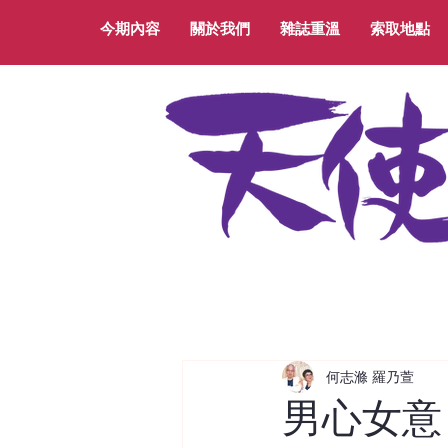
今期內容
關於我們
雜誌重溫
索取地點
何志滌 羅乃萱
男心女意