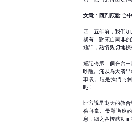
女意：回到原點 台
四十五年前，我們加
就有一對來自南非的宣
通話，熱情親切地接
還記得第一個在台中
吵醒。滿以為大清早
車裏。這是我們兩
呢！
比方說星期天的教會
禮拜堂。最難適應
息，總之各按感動而