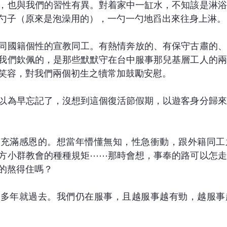
，也與我們的習性有異。對着家中一缸水，不知該是淋浴
勺子（原來是泡澡用的），一勺一勺地舀出來往身上淋。
同國籍個性的宣教同工。有熱情奔放的、有保守古肅的、
我們欽佩的，是那些默默守在台中服事那兒基層工人的兩
笑容，對我們兩個初生之犢常加鼓勵安慰。
以為早忘記了，沒想到這個復活節假期，以遊客身分歸來
是充滿感恩的。想當年懵懂無知，性急衝動，跟外籍同工
方小群教會的種種規矩⋯⋯那時會想，事奉的路可以怎走
的熬得住嗎？
十多年就過去。我們仍在服事，且越服事越有勁，越服事