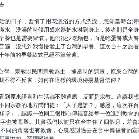
告。
生活的日子，習慣了用花灑浴的方式洗澡，怎知當時台灣
滿水，洗澡的時候用盛水器把水淋到身上，後者則是全身
早餐也是需要習慣，他們很少吃麵包，而是吃蛋餅或大餅
普遍，沒想到我慢慢愛上了台灣的早餐。這次台中之旅看
十年前的早餐款式已經不算普遍。
的台灣，宗教以民間宗教為主。據當時的調查，原來台灣
我不得不反省，如何在這樣的環境傳揚基督信仰？
看到原來語言和生活都不難適應，反而是宗教。這讓我想
不同宗教的地方問門徒：「人子是誰？」感恩，這次在台
穌堂」，認識一位同工很用心傳福音給每一位進到教會的
名字也被高舉。其實我們以前只在台中住了四個月，差會
到不同的角落也有教會，心裏感謝過去在台中傳福音的宣
所喜悅的。榮耀歸給神。