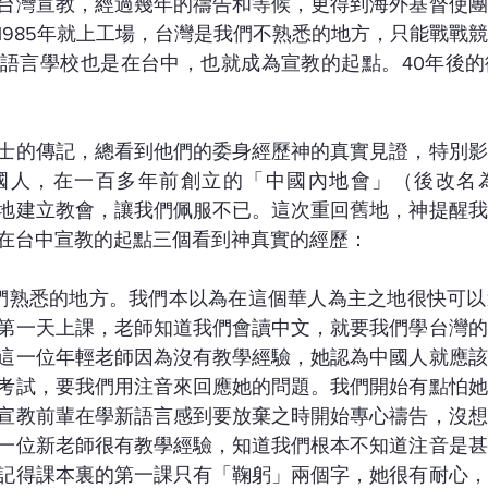
台灣宣教，經過幾年的禱告和等候，更得到海外基督使團
1985年就上工場，台灣是我們不熟悉的地方，只能戰戰
語言學校也是在台中，也就成為宣教的起點。40年後的
士的傳記，總看到他們的委身經歷神的真實見證，特別影
國人，在一百多年前創立的「中國內地會」（後改名
地建立教會，讓我們佩服不已。這次重回舊地，神提醒我
在台中宣教的起點三個看到神真實的經歷：
我們熟悉的地方。我們本以為在這個華人為主之地很快可
第一天上課，老師知道我們會讀中文，就要我們學台灣的
這一位年輕老師因為沒有教學經驗，她認為中國人就應該
考試，要我們用注音來回應她的問題。我們開始有點怕她
宣教前輩在學新語言感到要放棄之時開始專心禱告，沒想
一位新老師很有教學經驗，知道我們根本不知道注音是甚
記得課本裏的第一課只有「鞠躬」兩個字，她很有耐心，