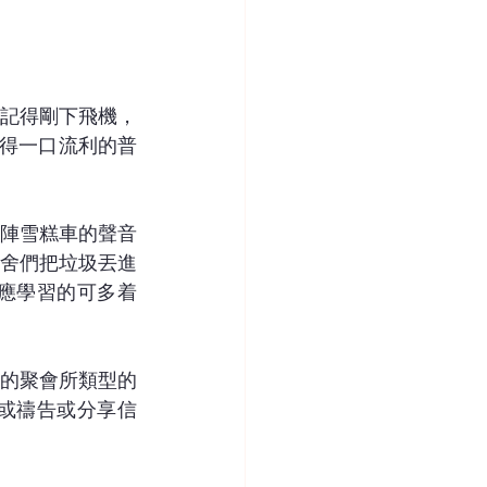
記得剛下飛機，
，說得一口流利的普
陣雪糕車的聲音
舍們把垃圾丟進
應學習的可多着
的聚會所類型的
或禱告或分享信