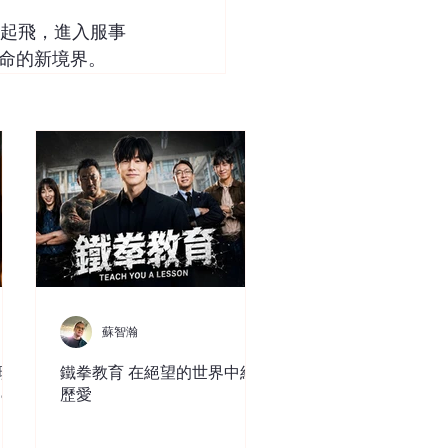
起飛，進入服事
命的新境界。
蘇智瀚
現
鐵拳教育 在絕望的世界中經
ce
歷愛