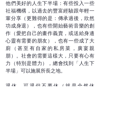
他們美好的人生下半場：有些投入一些
社福機構，以過去的豐富經驗跟年輕一
輩分享（更難得的是：傳承過後，欣然
功成身退），也有些開始藝術音樂的創
作（愛把自己的畫作義賣，或送給身邊
心靈有需要的朋友），也有一些成了大
廚（甚至有自家的私房菜，廣宴親
朋）。社會的需要這樣大，只要有心有
力（特別是體力），總會找到「人生下
半場」可以施展所長之地。
退休，可退但不要休（就是全然休
息）。或像我這樣：永不言休！
關於何志滌牧師
畢業於加拿大麥基爾大學（McGill 
University），後在安省神學研究院
（Ontario Theological Seminary）獲道