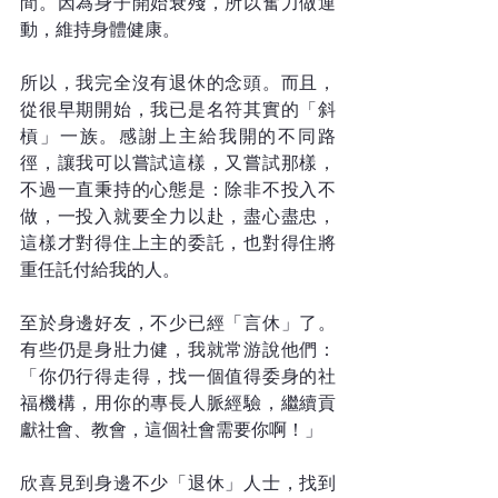
間。因為身子開始衰殘，所以奮力做運
動，維持身體健康。
所以，我完全沒有退休的念頭。而且，
從很早期開始，我已是名符其實的「斜
槓」一族。感謝上主給我開的不同路
徑，讓我可以嘗試這樣，又嘗試那樣，
不過一直秉持的心態是：除非不投入不
做，一投入就要全力以赴，盡心盡忠，
這樣才對得住上主的委託，也對得住將
重任託付給我的人。
至於身邊好友，不少已經「言休」了。
有些仍是身壯力健，我就常游說他們：
「你仍行得走得，找一個值得委身的社
福機構，用你的專長人脈經驗，繼續貢
獻社會、教會，這個社會需要你啊！」
欣喜見到身邊不少「退休」人士，找到