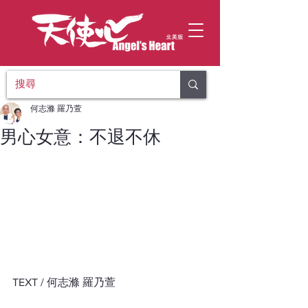
何志滌 羅乃萱
男心女意：不退不休
TEXT / 何志滌 羅乃萱