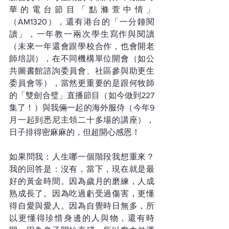
華的電台節目「點滌萱中情」
（AM1320），還有港台的「一分鐘閱
讀」，一年教一兩次學生寫作與閱讀
（未來一年還會跟學校合作，也會開老
師培訓），在不同機構單位開會（如公
共圖書館諮詢委員會、社區參與助更生
委員會等），當然更重要的是跟何牧師
的「雙劍合璧」直播節目（如今做到227
集了！）與我倆一起的海外服侍（今年9
月一起到悉尼主領二十多場的講座），
日子排得密麻麻的，但超開心感恩！
如果問我：人生哪一個階段我想重來？
我的回答是：沒有，當下，現在就是最
好的黃金時間。因為歲月的磨練，人成
熟成長了。因為吃過虧受過傷害，更懂
得自愛與愛人。因為自覺時日無多，所
以更懂得珍惜身邊的人與物，還有時