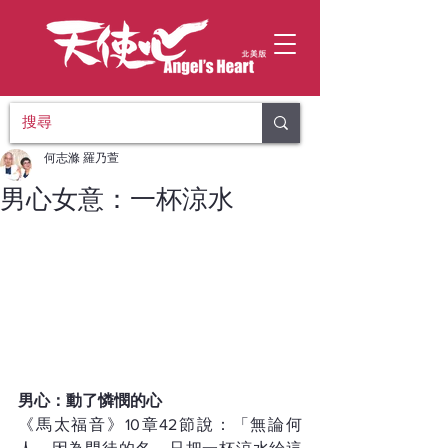
何志滌 羅乃萱
男心女意：一杯涼水
男心：動了憐憫的心
《馬太福音》10章42節說：「無論何