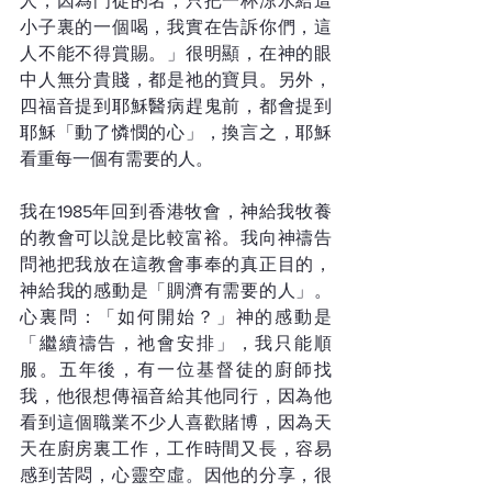
人，因為門徒的名，只把一杯涼水給這
小子裏的一個喝，我實在告訴你們，這
人不能不得賞賜。」很明顯，在神的眼
中人無分貴賤，都是祂的寶貝。另外，
四福音提到耶穌醫病趕鬼前，都會提到
耶穌「動了憐憫的心」，換言之，耶穌
看重每一個有需要的人。
我在1985年回到香港牧會，神給我牧養
的教會可以說是比較富裕。我向神禱告
問祂把我放在這教會事奉的真正目的，
神給我的感動是「賙濟有需要的人」。
心裏問：「如何開始？」神的感動是
「繼續禱告，祂會安排」，我只能順
服。五年後，有一位基督徒的廚師找
我，他很想傳福音給其他同行，因為他
看到這個職業不少人喜歡賭博，因為天
天在廚房裏工作，工作時間又長，容易
感到苦悶，心靈空虛。因他的分享，很