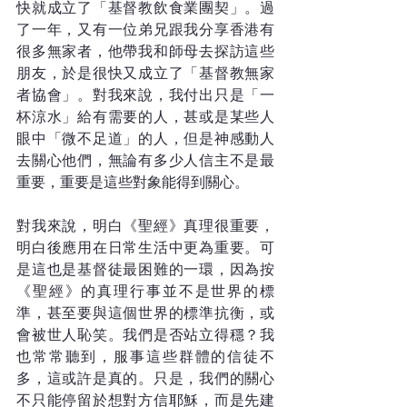
快就成立了「基督教飲食業團契」。過
了一年，又有一位弟兄跟我分享香港有
很多無家者，他帶我和師母去探訪這些
朋友，於是很快又成立了「基督教無家
者協會」。對我來說，我付出只是「一
杯涼水」給有需要的人，甚或是某些人
眼中「微不足道」的人，但是神感動人
去關心他們，無論有多少人信主不是最
重要，重要是這些對象能得到關心。
對我來說，明白《聖經》真理很重要，
明白後應用在日常生活中更為重要。可
是這也是基督徒最困難的一環，因為按
《聖經》的真理行事並不是世界的標
準，甚至要與這個世界的標準抗衡，或
會被世人恥笑。我們是否站立得穩？我
也常常聽到，服事這些群體的信徒不
多，這或許是真的。只是，我們的關心
不只能停留於想對方信耶穌，而是先建