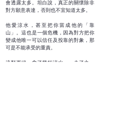
會透露太多。坦白說，真正的關懷除非
對方願意表達，否則也不宜知道太多。
他愛涼水，甚至把你當成他的「靠
山」。這也是一個危機，因為對方把你
變成他唯一可以信任及投靠的對象，那
可是不能承受的重責。
這類更絕，拿了幾杯涼水，一走了之，
銷聲匿跡！到你有事找他，已讀不回，
或給你一個敷衍一下。這類人知道了，
還是少接觸為妙！
其實，一杯涼水「給與接」的學問可多
了！求主賜智慧洞見，讓我們不至於濫
給與濫接啊！
關於何志滌牧師