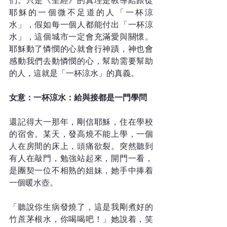
們。只是《聖經》的真理是教導給跟從
耶穌的一個微不足道的人「一杯涼
水」，假如每一個人都能付出「一杯涼
水」，這個城市一定會充滿愛與關懷。
耶穌動了憐憫的心就會行神蹟，神也會
感動我們去動憐憫的心，幫助需要幫助
的人，這就是「一杯涼水」的真義。
女意：一杯涼水：給與接都是一門學問
還記得大一那年，剛信耶穌，住在學校
的宿舍。某天，發高燒不能上學，一個
人在房間的床上，頭痛欲裂。突然聽到
有人在敲門，勉強站起來，開門一看，
是團契一位不相熟的姐妹，她手中捧着
一個暖水壺。
「聽說你生病發燒了，這是我剛煮好的
竹蔗茅根水，你喝喝吧！」她說着，笑