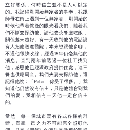
立好關係，何時信主並不是人可以定
的。我記得剛開始無家者的事奉，我跟
師母在街上遇到一位無家者，剛開始的
時候他帶着懷疑的眼光看我們，隨着我
們不斷去探訪他、請他去茶餐廳吃飯，
關係越來越好。有一天收到他的電話說
有人把他送進醫院，本來想跟他多聊，
不過他很快收線，經過15年仍毫無他的
消息。直到兩年前透過一位社工找到
他，感恩他已經獲政府提供住處，連三
餐也供應周全。我們夫妻去探訪他，還
記得他說：「Peter，你受了很多。」我
知道他仍然沒有信主，只是他體會到我
們的愛，我相信有一天他一定會信主
的。
當然，每一個城市裏有各式各樣的群
體，單靠一己之力不可能完全照顧他