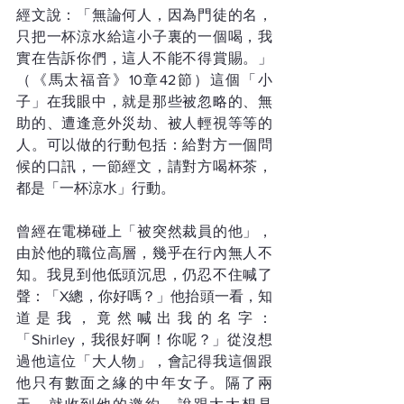
經文說：「無論何人，因為門徒的名，
只把一杯涼水給這小子裏的一個喝，我
實在告訴你們，這人不能不得賞賜。」
（《馬太福音》10章42節）這個「小
子」在我眼中，就是那些被忽略的、無
助的、遭逢意外災劫、被人輕視等等的
人。可以做的行動包括：給對方一個問
候的口訊，一節經文，請對方喝杯茶，
都是「一杯涼水」行動。
曾經在電梯碰上「被突然裁員的他」，
由於他的職位高層，幾乎在行內無人不
知。我見到他低頭沉思，仍忍不住喊了
聲：「X總，你好嗎？」他抬頭一看，知
道是我，竟然喊出我的名字：
「Shirley，我很好啊！你呢？」從沒想
過他這位「大人物」，會記得我這個跟
他只有數面之緣的中年女子。隔了兩