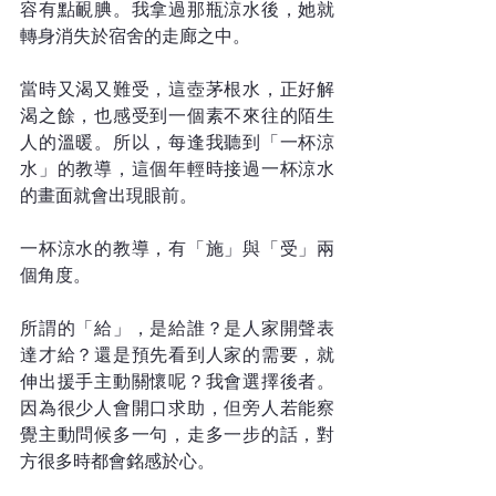
容有點靦腆。我拿過那瓶涼水後，她就
轉身消失於宿舍的走廊之中。
當時又渴又難受，這壺茅根水，正好解
渴之餘，也感受到一個素不來往的陌生
人的溫暖。所以，每逢我聽到「一杯涼
水」的教導，這個年輕時接過一杯涼水
的畫面就會出現眼前。
一杯涼水的教導，有「施」與「受」兩
個角度。
所謂的「給」，是給誰？是人家開聲表
達才給？還是預先看到人家的需要，就
伸出援手主動關懷呢？我會選擇後者。
因為很少人會開口求助，但旁人若能察
覺主動問候多一句，走多一步的話，對
方很多時都會銘感於心。