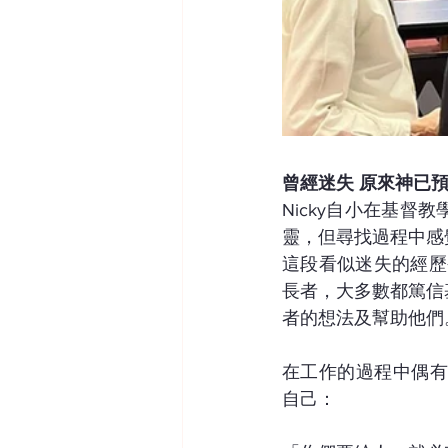
曾經迷失 原來神已
Nicky自小在基
靈，但尋找過程中感
這段看似迷失的經歷
長者，大多數都篤信
者的想法及幫助他們
在工作的過程中偶有
自己：