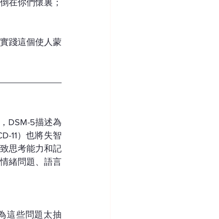
倒在你們懷裏；
實踐這個使人蒙
，DSM-5描述為
-11）也將失智
致思考能力和記
情緒問題、語言
為這些問題太抽