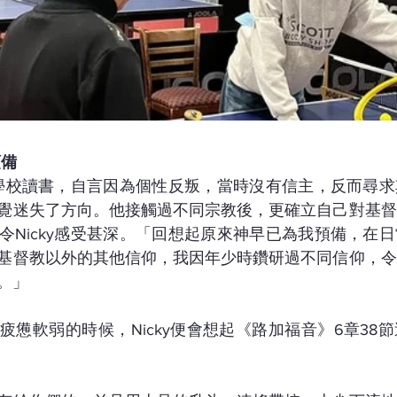
預備
督教學校讀書，自言因為個性反叛，當時沒有信主，反而尋
覺迷失了方向。他接觸過不同宗教後，更確立自己對基督
令Nicky感受甚深。「回想起原來神早已為我預備，在
基督教以外的其他信仰，我因年少時鑽研過不同信仰，令
。」
疲憊軟弱的時候，Nicky便會想起《路加福音》6章38