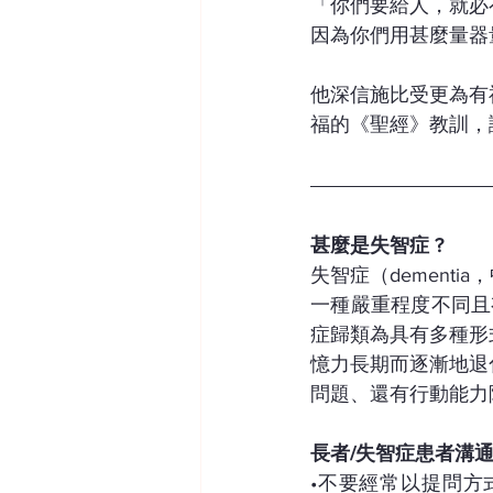
「你們要給人，就必
因為你們用甚麼量器
他深信施比受更為有
福的《聖經》教訓，
甚麼是失智症 ?
失智症（dement
一種嚴重程度不同且
症歸類為具有多種形
憶力長期而逐漸地退
問題、還有行動能力
長者/失智症患者溝
•不要經常以提問