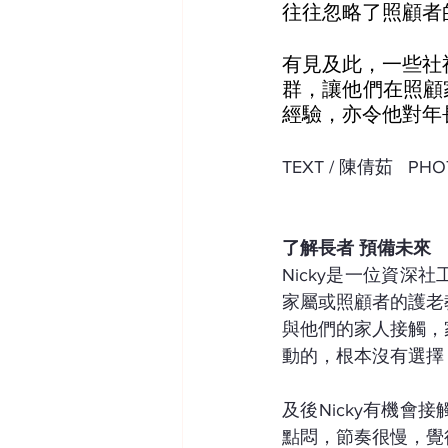
往往忽略了照顧者
有見及此，一些社
群，讓他們在照顧
經驗，亦令他對年
TEXT / 陳倩茹   P
了解長者 預備未來
Nicky是一位資
家屬或照顧者的護老
與他們的家人接觸，
動的，根本沒有選擇
及後Nicky有機
點悶，節奏很慢，覺