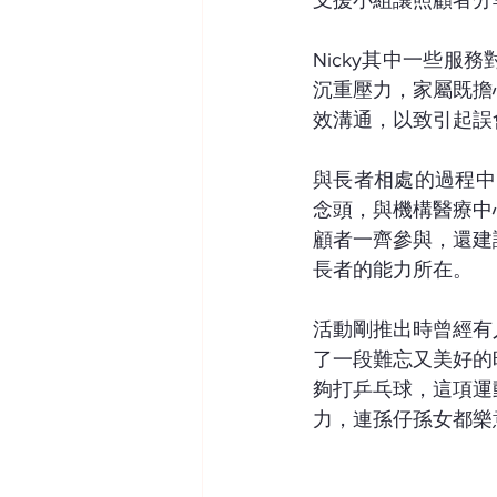
支援小組讓照顧者分
Nicky其中一些
沉重壓力，家屬既擔
效溝通，以致引起誤
與長者相處的過程中
念頭，與機構醫療中
顧者一齊參與，還建
長者的能力所在。
活動剛推出時曾經有
了一段難忘又美好的
夠打乒乓球，這項運
力，連孫仔孫女都樂