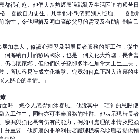
歷都很有趣。他們大多數經歷過戰亂及生活困迫的艱苦日
格，喜歡自力更生，凡事都不想依賴別人照顧。」喜歡聆聽
前瞻性，令他理解及明白高齡父母的需要及有助計劃自己
一同移居加拿大，修讀心理學及開展長者服務的新工作，從
一個海納百川的移民國家，也是一個文化大熔爐，長者普
，仍心懷家鄉，但他們的子孫卻多半在加拿大土生土長，
歧，所以容易造成文化衝擊。究竟如何真正融入這裏的生
家人關心的事情。」
治療
ky會面時，總令人感覺如沐春風。他說其中一項神的恩賜
融入工作中，同時亦可事奉服務的社群。他表示現時長者
、發掘與強化長者仍有的能力，例如可處理的事情及照顧
十分重要。他所屬的非牟利長者護理機構為照顧者提供輔