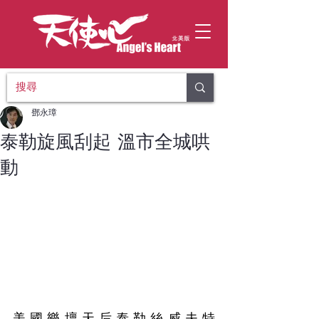
鄧永璋
泰勒旋風刮起 溫市全城哄
動
美國樂壇天后泰勒絲威夫特