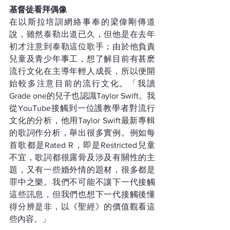
基督徒看拜偶像
在以斯拉培訓網絡事奉的梁偉剛傳道
說，雖然泰勒出道已久，但他是在去年
初才注意到泰勒這位歌手；由於他負責
兒童及青少年事工，想了解目前有甚麽
流行文化在主導年輕人成長，所以便開
始較多注意目前的流行文化。「我讀
Grade one的兒子也認識Taylor Swift。我
從YouTube接觸到一位護教學者對流行
文化的分析，他用Taylor Swift最新專輯
的歌詞作分析，舉出很多實例。例如每
首歌都是Rated R，即是Restricted兒童
不宜，歌詞都很露骨及涉及有關性的主
題，又有一些婚外情的題材，很多都是
罪中之樂。我們不可能不讓下一代接觸
這些訊息，但我們也想下一代接觸後懂
得分辨是非，以《聖經》的價值觀看這
些內容。」