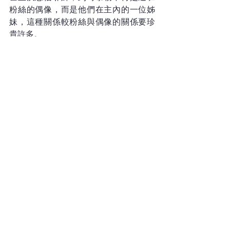
粉絲的偶像，而是他們在主內的一位姊
妹，這種關係較粉絲與偶像的關係要珍
貴許多。
「小子們哪，你們要自守，遠避偶
像。」(《約翰一書》5章21節)
泰勒的背景
現年35歲的泰勒1989年在美國賓夕法尼
亞州出生，14歲時已開始歌唱生涯。她
最初以鄉村音樂為主，2012年嘗試流行
樂、搖滾樂及電音風格並取得成功，
2014年成功轉型為流行音樂歌手至今。
她在全球的唱片銷量超過兩億張，並獲
獎無數。