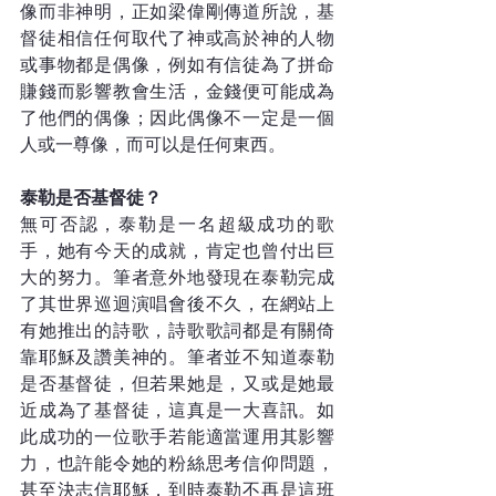
像而非神明，正如梁偉剛傳道所說，基
督徒相信任何取代了神或高於神的人物
或事物都是偶像，例如有信徒為了拼命
賺錢而影響教會生活，金錢便可能成為
了他們的偶像；因此偶像不一定是一個
人或一尊像，而可以是任何東西。
泰勒是否基督徒？
無可否認，泰勒是一名超級成功的歌
手，她有今天的成就，肯定也曾付出巨
大的努力。筆者意外地發現在泰勒完成
了其世界巡迴演唱會後不久，在網站上
有她推出的詩歌，詩歌歌詞都是有關倚
靠耶穌及讚美神的。筆者並不知道泰勒
是否基督徒，但若果她是，又或是她最
近成為了基督徒，這真是一大喜訊。如
此成功的一位歌手若能適當運用其影響
力，也許能令她的粉絲思考信仰問題，
甚至決志信耶穌，到時泰勒不再是這班