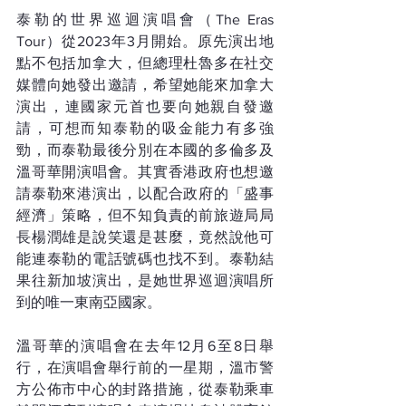
泰勒的世界巡迴演唱會（The Eras 
Tour）從2023年3月開始。原先演出地
點不包括加拿大，但總理杜魯多在社交
媒體向她發出邀請，希望她能來加拿大
演出，連國家元首也要向她親自發邀
請，可想而知泰勒的吸金能力有多強
勁，而泰勒最後分別在本國的多倫多及
溫哥華開演唱會。其實香港政府也想邀
請泰勒來港演出，以配合政府的「盛事
經濟」策略，但不知負責的前旅遊局局
長楊潤雄是說笑還是甚麼，竟然說他可
能連泰勒的電話號碼也找不到。泰勒結
果往新加坡演出，是她世界巡迴演唱所
到的唯一東南亞國家。
溫哥華的演唱會在去年12月6至8日舉
行，在演唱會舉行前的一星期，溫市警
方公佈市中心的封路措施，從泰勒乘車