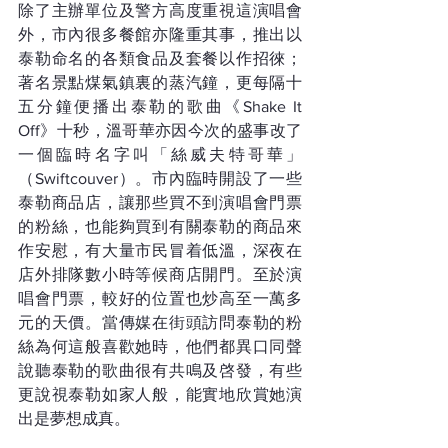
除了主辦單位及警方高度重視這演唱會
外，市內很多餐館亦隆重其事，推出以
泰勒命名的各類食品及套餐以作招徠；
著名景點煤氣鎮裏的蒸汽鐘，更每隔十
五分鐘便播出泰勒的歌曲《Shake It 
Off》十秒，溫哥華亦因今次的盛事改了
一個臨時名字叫「絲威夫特哥華」
（Swiftcouver）。市內臨時開設了一些
泰勒商品店，讓那些買不到演唱會門票
的粉絲，也能夠買到有關泰勒的商品來
作安慰，有大量市民冒着低溫，深夜在
店外排隊數小時等候商店開門。至於演
唱會門票，較好的位置也炒高至一萬多
元的天價。當傳媒在街頭訪問泰勒的粉
絲為何這般喜歡她時，他們都異口同聲
說聽泰勒的歌曲很有共鳴及啓發，有些
更說視泰勒如家人般，能實地欣賞她演
出是夢想成真。