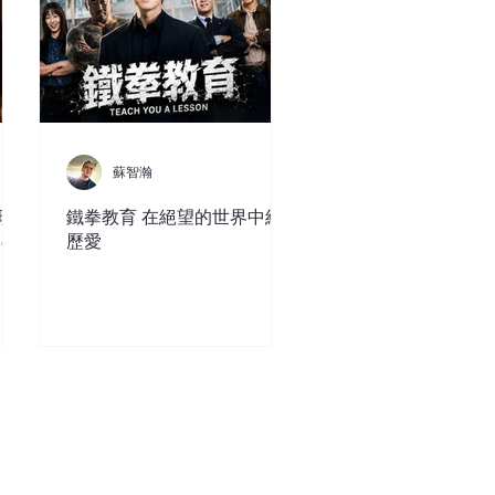
蘇智瀚
現
鐵拳教育 在絕望的世界中經
ce
歷愛