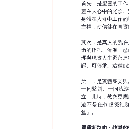
首先，是聖靈的工作
靈在人心中的光照、
身體在人群中工作的
主權，使信徒在真實
其次，是真人的臨在
命的掙扎、流淚、忍
理與現實人生緊密連
證、可傳承。這種能
第三，是實體團契與
一同擘餅、一同流
立。此時，教會更應
遠不是任何虛擬社
堂」。
屬靈新路向：牧職的