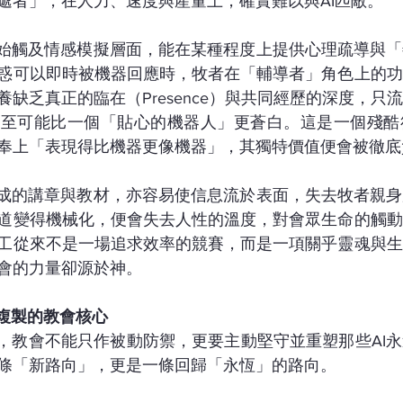
遞者」，在人力、速度與產量上，確實難以與AI匹敵。
開始觸及情感模擬層面，能在某種程度上提供心理疏導與
惑可以即時被機器回應時，牧者在「輔導者」角色上的功
缺乏真正的臨在（Presence）與共同經歷的深度，只
甚至可能比一個「貼心的機器人」更蒼白。這是一個殘酷
奉上「表現得比機器更像機器」，其獨特價值便會被徹底
生成的講章與教材，亦容易使信息流於表面，失去牧者親
道變得機械化，便會失去人性的溫度，對會眾生命的觸動
工從來不是一場追求效率的競賽，而是一項關乎靈魂與生
會的力量卻源於神。
法複製的教會核心
擊，教會不能只作被動防禦，更要主動堅守並重塑那些AI
條「新路向」，更是一條回歸「永恆」的路向。