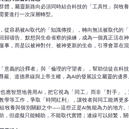
群體，屬靈新路向必須同時結合科技的「工具性」與牧養
需要進行一次深層轉型。
，從容易被AI取代的「知識傳授」，轉向無法被取代的
回歸禱告、默想與生命省察的操練，成為一個真正活在神
服事，而是以被神對付、被神更新的生命，引導會眾在混
「意義的詮釋者」與「倫理的守望者」，幫助信徒在科技
尊嚴、道德界線與上帝主權，為AI的發展設立屬靈的邊界
也應智慧地善用AI，把它視為「同工」而非「對手」，
教學等工作，爭取「時間紅利」，讓牧者與同工能將更多
組牧養與個別關顧之中——這些正是AI無能為力的地方
助，但虛擬只能輔助，不能取代實體；連線可以頻繁，關