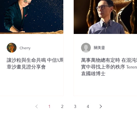
關美靈
Cherry
讓沙粒與生命共鳴 中信X馬穎
萬事萬物總有定時 在混沌
章沙畫見證分享會
實中尋找上帝的秩序 Teren
袁國雄博士
1
2
3
4