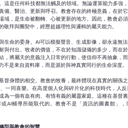
。這是任何科技都無法觸及的領域。無論運算能力多強，
責備、醫治、更新與呼召。教會存在的終極意義，在於它
場域，是生命被翻轉、心被更新的地方。因此，教會必須
的敬拜與團契中，經歷超越理性與邏輯的屬天能力。
與生命的委身。AI可以模擬聲音、生成影像，卻永遠無
耐與付出。牧者的價值，不在於知識儲備的多少，而在於
結，將屬天的意義注入日常的行動，使信仰不再抽象，而
力不是來自資料庫，而是源於與神真實同行的生命深度。
基督身體的相交。教會的牧養，最終體現在真實的關係之
淚、一同喜樂。在高度個人化與碎片化的科技時代，人反
成為一個有血有肉、有情有義的屬靈家庭。這種在基督裏
群或AI輔導所能取代的。教會不是「資訊的圖書館」，
轉型與教會的智慧