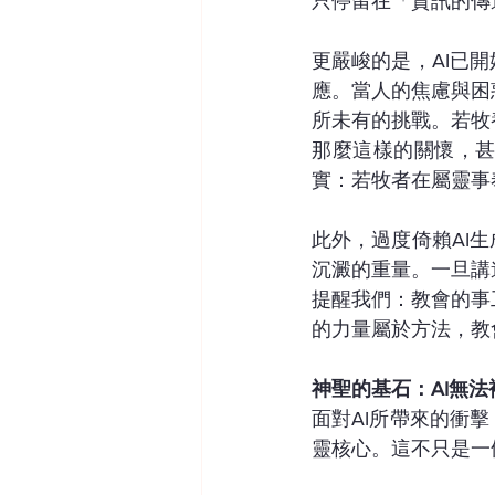
只停留在「資訊的傳
更嚴峻的是，AI已
應。當人的焦慮與困
所未有的挑戰。若牧養
那麼這樣的關懷，
實：若牧者在屬靈事
此外，過度倚賴AI
沉澱的重量。一旦講
提醒我們：教會的事
的力量屬於方法，教
神聖的基石：AI無
面對AI所帶來的衝
靈核心。這不只是一