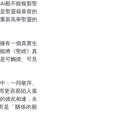
AI都不能複製聖
是聖靈藉基督的
重新高舉聖靈的
法擁有一個真實生
能將《聖經》真
是可觸摸、可見
中：一同敬拜、
而更容易陷入孤
的彼此相連，永
而是「關係的殿