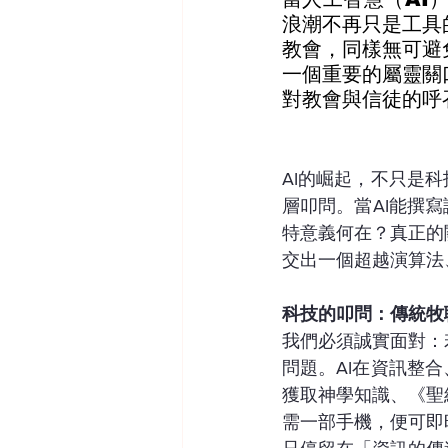
浪潮不再只是工具
教會，同樣無可避
一個重要的屬靈關
對教會與信徒的呼
AI的崛起，不只是
層叩問。當AI能撰
特意義何在？真正的
交出一個超越演算法
科技的叩問：傳統牧
我們必須誠實面對：
問題。AI在資訊整
獲取神學知識、《聖
需一部手機，便可即