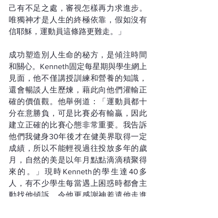
己有不足之處，審視怎樣再力求進步。
唯獨神才是人生的終極依靠，假如沒有
信耶穌，運動員這條路更難走。」
成功塑造別人生命的秘方，是傾注時間
和關心。Kenneth固定每星期與學生網上
見面，他不僅講授訓練和營養的知識，
還會暢談人生歷煉，藉此向他們灌輸正
確的價值觀。他舉例道：「運動員都十
分在意勝負，可是比賽必有輸贏，因此
建立正確的比賽心態非常重要。我告訴
他們我健身30年後才在健美界取得一定
成績，所以不能輕視過往投放多年的歲
月，自然的美是以年月點點滴滴積聚得
來的。」現時Kenneth的學生達40多
人，有不少學生每當遇上困惑時都會主
動找他傾訴，令他更感謝神差遣他走進
年輕人的生命之中。