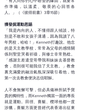
「有人問你們心中盼望的緣由，就要常
作準備，以溫柔、敬畏的心回答各
人。」（《彼得前書》3章15節）
獲發掘運動恩賜
「我是內向的人，不懂得跟人傾談，特
別是不敢和女孩子溝通，因為我讀了八
年男校，哈哈！」Kenneth打趣說。他念
的是天主教學校，常常為父母的感情關
係到聖堂哭着祈禱，與修士非常熟稔。
「感謝主差遣堂哥帶我和妹妹去基督教
會，否則很可能我信了天主教。」教會
裏充滿愛的融洽氣氛深深吸引着他，他
第一次去教會便決志信耶穌。
人不會無懈可擊，但必具備神所賦予寶
貴的獨特性，而Kenneth獨當一面的專長
就是運動。田徑、賽艇、欖球他都一度
涉獵，賽艇方面更曾經代表香港出征東