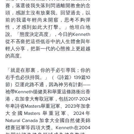
賽，落選後我失落到閃過離開教會的念
頭，感謝主沒有放棄我。回望過去，以
前的我還年輕尚未開竅，思考不夠彈
性，才感到如此大打擊。」他坦白地
說。「態度決定高度」，今日的Kenneth
從不吝嗇把這些低谷中的人生體會與年
輕人分享，把新一代的心態推上更超越
的高度。
「就是在那裏，你的手必引導我；你的
右手也必扶持我。」（《詩篇》139篇10
節）亞運此路不通，因為神另有計劃——
祂帶Kenneth循健美和舉重這條路衝出香
港，在加拿大奪取冠軍，包括2017-2024
年卑詩省Masters舉重冠軍、2023年加拿
大全國Masters 舉重冠軍、2024年
Natural Canada 加拿大全國自然健美錦
標賽冠軍等四項大獎。Kenneth在2004