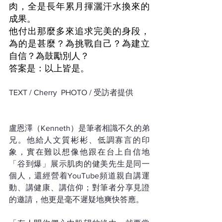
肉，全是長年累月揮灑汗水換來的
成果。
他付出那麼多來追求完美的身段，
為的是甚麼？為挑戰自己？為建立
自信？為鼓勵別人？
答案是：以上皆是。
TEXT / Cherry  PHOTO / 受訪者提供
盧恩澤（Kenneth）是筆者相識不久的弟
兄。他給人文質彬彬、低調寡言的印
象，實在難以想像他跟在台上自信地
「谷到爆」展示肌肉的健美先生是同一
個人，還經營着YouTube頻道親自講運
動、講健康、講信仰；對筆者分享見證
的邀請，他更是毫不遲疑地爽快答應。