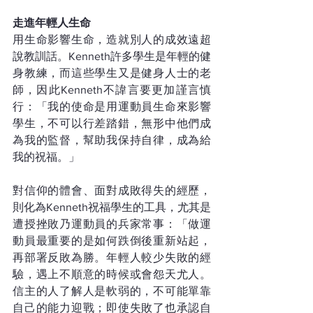
走進年輕人生命
用生命影響生命，造就別人的成效遠超
說教訓話。Kenneth許多學生是年輕的健
身教練，而這些學生又是健身人士的老
師，因此Kenneth不諱言要更加謹言慎
行：「我的使命是用運動員生命來影響
學生，不可以行差踏錯，無形中他們成
為我的監督，幫助我保持自律，成為給
我的祝福。」
對信仰的體會、面對成敗得失的經歷，
則化為Kenneth祝福學生的工具，尤其是
遭授挫敗乃運動員的兵家常事：「做運
動員最重要的是如何跌倒後重新站起，
再部署反敗為勝。年輕人較少失敗的經
驗，遇上不順意的時候或會怨天尤人。
信主的人了解人是軟弱的，不可能單靠
自己的能力迎戰；即使失敗了也承認自