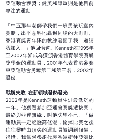
亞運動會獲獎；健美和舉重則是他目前
專注的運動。
「中五那年老師帶我們一班男孩玩室內
賽艇，出乎意料地贏遍同場的大哥哥。
香港賽艇青年隊的教練發掘了我，邀請
我加入。」他回憶道。Kenneth在1995年
至2002年皆成為獲頒香港體育學院賽艇
獎學金的運動員，2001年代表香港參賽
東亞運動會勇奪第二和第三名，2002年
退役。
戰勝失敗  在新領域發熱發光
2002年是Kenneth運動員生涯最低沉的
一年。他獲選參加亞運會賽艇選拔賽，
最終與亞運無緣，叫他失望不已。「做
運動員一定經歷高低潮，輸掉比賽之後
往往霎時由頂尖的運動員被調到候備，
很慘。我當然很想代表香港衝往亞洲比