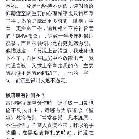
事祂。」於是他堅持不休假，連對治療
抑鬱症至關重要的心理輔導也只肯草草
了事，為的是騰出更多時間「瞓身」事
奉、更拼命工作，追逐根本不符神旨意
的「BMW教會」，導致一年後便抑鬱症
復發，而且來襲得比之前更兇猛激烈。
他描述道：「莫說上台講道，我連床也
下不了，自困在睡房中不敢踏出門；我
想過自殺，又求上帝拿走我的命，主要
我死便不是我的問題了。」他的一字一
句，都沉重得叫人透不過氣。
黑暗裏有神同在？
當抑鬱症嚴重發作時，連呼吸一口氣也
輪不到人作主，還哪有力氣遵照《聖
經》教導做到「常常喜樂，凡事謝恩，
不住禱告」？當人喜樂不來，呼求的手
軟垂，在黑暗裏掙扎的時候，神還在