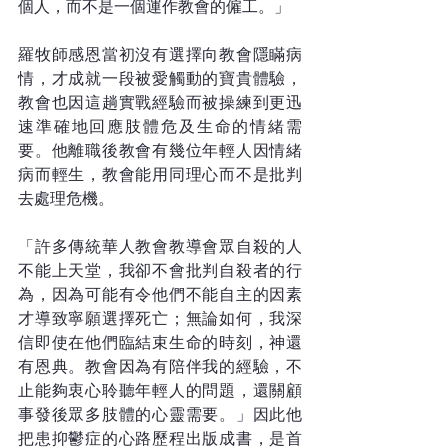
個人，而不是一個運作教會的僱工。」
羅牧師感恩當初沒有選擇向教會隱瞞病
情，才成就一段被愛觸動的寶貴體驗，
教會也因這趟實戰經驗而被操練到更迅
速準確地回應肢體危及生命的情緒需
要。他離職後教會有幾位年輕人因情緒
病而輕生，教會能用同理心而不是批判
去處理危機。
「許多傳統華人教會教導會眾自殺的人
不能上天堂，我卻不會批判自殺者的行
為，因為可能有令他們不能自主的因素
才導致寧願選擇死亡；無論如何，我深
信即使在他們臨結束生命的時刻，神還
有恩典。教會因為有陪伴我的經驗，不
止能夠衷心聆聽年輕人的問題，還關顧
事發後眾多肢體的心靈需要。」因此他
把患抑鬱症的心路歷程出版成書，是首