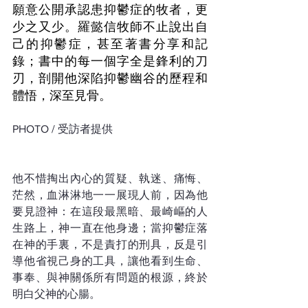
願意公開承認患抑鬱症的牧者，更
少之又少。羅懿信牧師不止說出自
己的抑鬱症，甚至著書分享和記
錄；書中的每一個字全是鋒利的刀
刃，剖開他深陷抑鬱幽谷的歷程和
體悟，深至見骨。
PHOTO / 受訪者提供
他不惜掏出內心的質疑、執迷、痛悔、
茫然，血淋淋地一一展現人前，因為他
要見證神：在這段最黑暗、最崎嶇的人
生路上，神一直在他身邊；當抑鬱症落
在神的手裏，不是責打的刑具，反是引
導他省視己身的工具，讓他看到生命、
事奉、與神關係所有問題的根源，終於
明白父神的心腸。