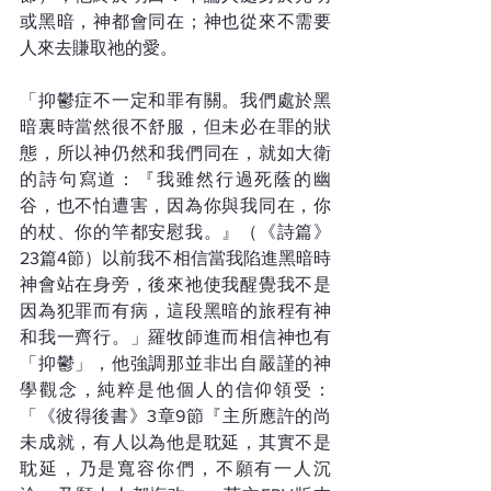
或黑暗，神都會同在；神也從來不需要
人來去賺取祂的愛。
「抑鬱症不一定和罪有關。我們處於黑
暗裏時當然很不舒服，但未必在罪的狀
態，所以神仍然和我們同在，就如大衛
的詩句寫道：『我雖然行過死蔭的幽
谷，也不怕遭害，因為你與我同在，你
的杖、你的竿都安慰我。』（《詩篇》
23篇4節）以前我不相信當我陷進黑暗時
神會站在身旁，後來祂使我醒覺我不是
因為犯罪而有病，這段黑暗的旅程有神
和我一齊行。」羅牧師進而相信神也有
「抑鬱」，他強調那並非出自嚴謹的神
學觀念，純粹是他個人的信仰領受：
「《彼得後書》3章9節『主所應許的尚
未成就，有人以為他是耽延，其實不是
耽延，乃是寬容你們，不願有一人沉