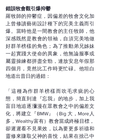
錯誤牧會觀引爆抑鬱
羅牧師的抑鬱症，因偏差的牧會文化加
上曾修讀藝術設計種下的完美主義而引
爆。當時他是一間教會的主任牧師，他
深感既然是教會的領袖，自須完美地做
好群羊榜樣的角色；為了推動弟兄姊妹
一起實踐大使命的異象，他無論服事或
屬靈操練都拼盡全勁，連放安息年假那
四個月，竟然比工作時更忙碌。他坦白
地道出昔日的過錯：
「這種為作群羊榜樣而吹毛求疵的心
態，簡直到達『忘我』的地步，加上我
盲目地追逐瀰漫在眾教會之中的偏差文
化，將建立『BMW』（Big 大，More人
多，Wealthy富有）教會當成終極目標，
卻遲遲看不見果效，以為要更多祈禱和
靈修來賺取父神的喜悅，結果在捨己中