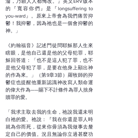
淪，乃願人人都悔改。』英文ERV版本
的『寬容你們』是『longsuffering to 
you-ward』。原來上帝會為我們痛苦抑
鬱！我抑鬱，因為祂也是一個會抑鬱的
神。」
《約翰福音》記述門徒問耶穌那人生來
瞎眼，是他自己還是他的父母犯罪，耶
穌回答道：「也不是這人犯了罪，也不
是他父母犯了罪，是要在他身上顯出神
的作為來。」（第9章3節）羅牧師的抑
鬱症也提醒他重新認識神改寫人類命運
的偉大作為——賜下不計條件為罪人捨身
贖罪的愛。
「我求主取去我的生命，祂說我還未明
白祂的愛。祂說：『我在你還是罪人時
就為你而死，從來你毋須為我做事去釐
定自己的價值。況且無論你立過甚麼功