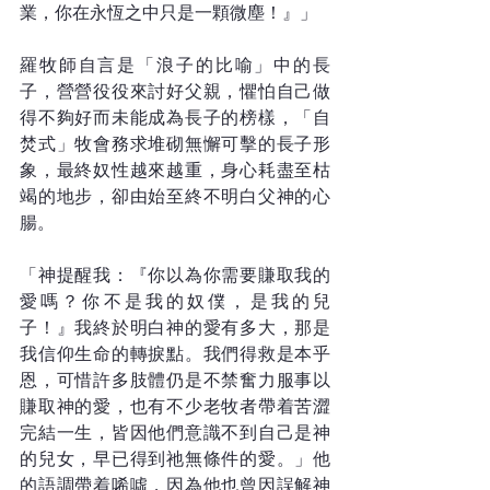
業，你在永恆之中只是一顆微塵！』」
羅牧師自言是「浪子的比喻」中的長
子，營營役役來討好父親，懼怕自己做
得不夠好而未能成為長子的榜樣，「自
焚式」牧會務求堆砌無懈可擊的長子形
象，最終奴性越來越重，身心耗盡至枯
竭的地步，卻由始至終不明白父神的心
腸。
「神提醒我：『你以為你需要賺取我的
愛嗎？你不是我的奴僕，是我的兒
子！』我終於明白神的愛有多大，那是
我信仰生命的轉捩點。我們得救是本乎
恩，可惜許多肢體仍是不禁奮力服事以
賺取神的愛，也有不少老牧者帶着苦澀
完結一生，皆因他們意識不到自己是神
的兒女，早已得到祂無條件的愛。」他
的語調帶着唏噓，因為他也曾因誤解神