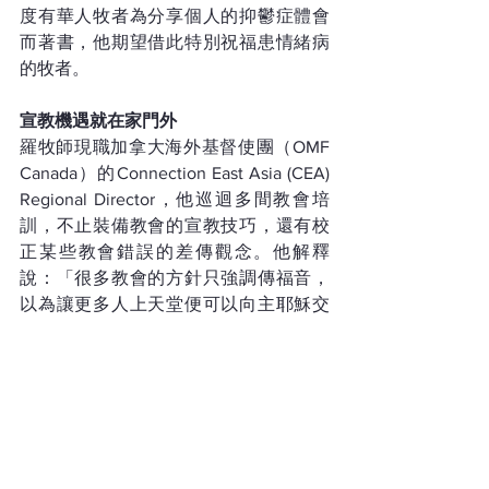
度有華人牧者為分享個人的抑鬱症體會
而著書，他期望借此特別祝福患情緒病
的牧者。
宣教機遇就在家門外
羅牧師現職加拿大海外基督使團（OMF 
Canada）的Connection East Asia (CEA) 
Regional Director，他巡迴多間教會培
訓，不止裝備教會的宣教技巧，還有校
正某些教會錯誤的差傳觀念。他解釋
說：「很多教會的方針只強調傳福音，
以為讓更多人上天堂便可以向主耶穌交
差，可是福音不只是一本令人進入天堂
的護照。耶穌吩咐的大使命不是使萬人
作信徒而是作門徒，當教會的門徒訓練
不夠強，就有如牧養着一群等死只期待
上天堂的基督徒。這並非福音的全相，
會導致信徒和教會產生問題。」