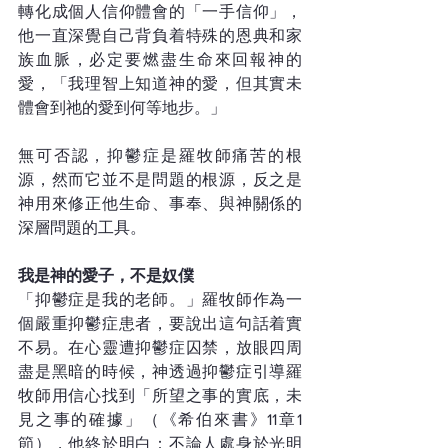
轉化成個人信仰體會的「一手信仰」，
他一直深覺自己背負着特殊的恩典和家
族血脈，必定要燃盡生命來回報神的
愛，「我理智上知道神的愛，但其實未
體會到祂的愛到何等地步。」
無可否認，抑鬱症是羅牧師痛苦的根
源，然而它並不是問題的根源，反之是
神用來修正他生命、事奉、與神關係的
深層問題的工具。
我是神的愛子，不是奴僕
「抑鬱症是我的老師。」羅牧師作為一
個嚴重抑鬱症患者，要說出這句話着實
不易。在心靈遭抑鬱症囚禁，放眼四周
盡是黑暗的時候，神透過抑鬱症引導羅
牧師用信心找到「所望之事的實底，未
見之事的確據」（《希伯來書》11章1
節），他終於明白：不論人處身於光明