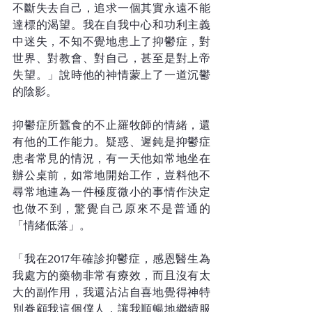
不斷失去自己，追求一個其實永遠不能
達標的渴望。我在自我中心和功利主義
中迷失，不知不覺地患上了抑鬱症，對
世界、對教會、對自己，甚至是對上帝
失望。」說時他的神情蒙上了一道沉鬱
的陰影。
抑鬱症所蠶食的不止羅牧師的情緒，還
有他的工作能力。疑惑、遲鈍是抑鬱症
患者常見的情況，有一天他如常地坐在
辦公桌前，如常地開始工作，豈料他不
尋常地連為一件極度微小的事情作決定
也做不到，驚覺自己原來不是普通的
「情緒低落」。
「我在2017年確診抑鬱症，感恩醫生為
我處方的藥物非常有療效，而且沒有太
大的副作用，我還沾沾自喜地覺得神特
別眷顧我這個僕人，讓我順暢地繼續服