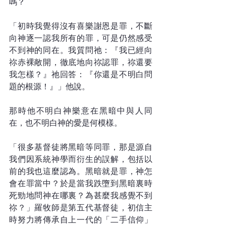
嗎？
「初時我覺得沒有喜樂謝恩是罪，不斷
向神逐一認我所有的罪，可是仍然感受
不到神的同在。我質問祂：『我已經向
祢赤裸敞開，徹底地向祢認罪，祢還要
我怎樣？』祂回答：『你還是不明白問
題的根源！』」他說。
那時他不明白神樂意在黑暗中與人同
在，也不明白神的愛是何模樣。
「很多基督徒將黑暗等同罪，那是源自
我們因系統神學而衍生的誤解，包括以
前的我也這麼認為。黑暗就是罪，神怎
會在罪當中？於是當我跌墮到黑暗裏時
死勁地問神在哪裏？為甚麼我感覺不到
祢？」羅牧師是第五代基督徒，初信主
時努力將傳承自上一代的「二手信仰」