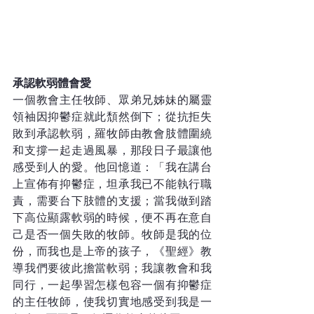
承認軟弱體會愛
一個教會主任牧師、眾弟兄姊妹的屬靈
領袖因抑鬱症就此頹然倒下；從抗拒失
敗到承認軟弱，羅牧師由教會肢體圍繞
和支撐一起走過風暴，那段日子最讓他
感受到人的愛。他回憶道：「我在講台
上宣佈有抑鬱症，坦承我已不能執行職
責，需要台下肢體的支援；當我做到踏
下高位顯露軟弱的時候，便不再在意自
己是否一個失敗的牧師。牧師是我的位
份，而我也是上帝的孩子，《聖經》教
導我們要彼此擔當軟弱；我讓教會和我
同行，一起學習怎樣包容一個有抑鬱症
的主任牧師，使我切實地感受到我是一