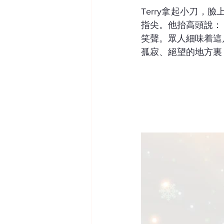
Terry拿起小刀
指尖。他抬高頭說：
笑聲。眾人細味着這
孤寂、絕望的地方裏，