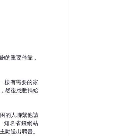
溫飽的重要倚靠，
他一樣有需要的家
物，然後悉數捐給
貧困的人聯繫他請
。知名省錢網站
觸動，主動送出聘書。