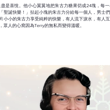
，臉上盡是喜悅。他小心翼翼地把朱古力糖果切成24塊，每
「聖誕快樂！」拈起小塊的朱古力分給每一個人，男士們
片小小的朱古力享受純粹的快樂，有人流下淚水，有人互
眾人的心窩因為Terry的無私而變得溫暖。