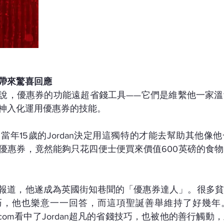
帶來驚喜回應
Cox來說，優惠券的功能遠超省錢工具——它們是維繫他一家
n出神入化運用優惠券的技能。
，當年15歲的Jordan決定用這獨特的才能去幫助其他像
優惠券，竟然能夠只花四便士便買來價值600英磅的食
被廣泛報道，他遂成為英國街知巷聞的「優惠券達人」。很多
巧，他也樂意一一回答，而這項聖誕善舉維持了好幾年
xpert.com看中了Jordan超凡的省錢技巧，也被他的善行