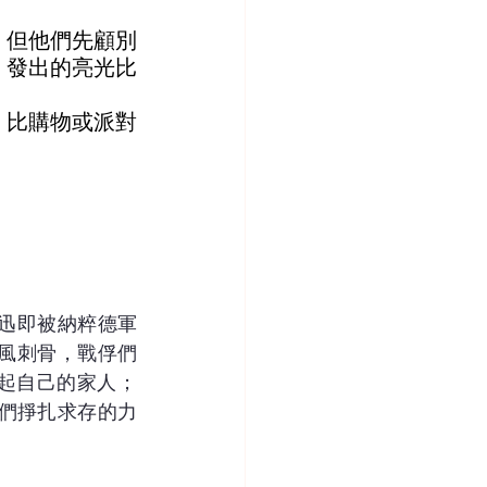
，但他們先顧別
，發出的亮光比
，比購物或派對
死但迅即被納粹德軍
風刺骨，戰俘們
起自己的家人；
俘們掙扎求存的力