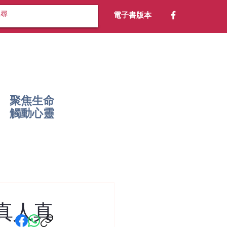
電子書版本
聚焦生命
​觸動心靈
真人真