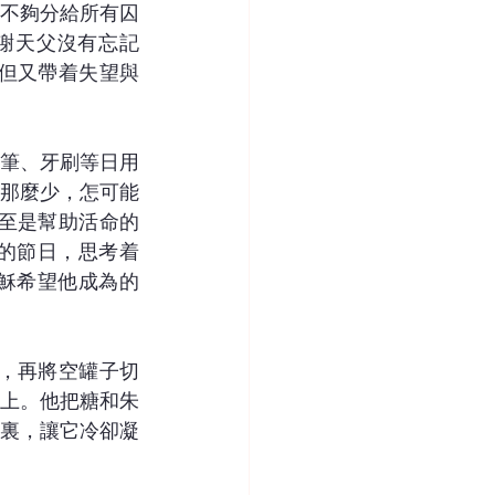
不夠分給所有囚
感謝天父沒有忘記
，但又帶着失望與
筆、牙刷等日用
那麼少，怎可能
甚至是幫助活命的
的節日，思考着
穌希望他成為的
合，再將空罐子切
上。他把糖和朱
裏，讓它冷卻凝