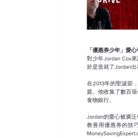
「優惠券少年」愛心
對少年Jordan 
於是造就了Jorda
在2013年的聖誕節
庭。他收集了數百張
食物銀行。
Jordan的愛心
教善用優惠券的技
MoneySavingE