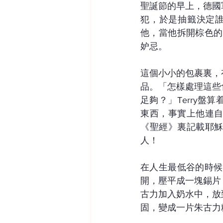
聖誕節的早上，德國
犯，於是抽籤決定誰得
他，當他拆開棕色的
妒忌。
這個小小的包裹裏，
品。「怎樣處理這些
足夠？」Terry
東西，事實上他連
《聖經》裏記載耶
人！
在人生最低谷的時候
開，壓平成一塊錫片
古力加入奶水中，放
固，變成一片朱古力