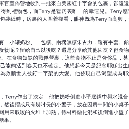
軍官宣佈營地收到一批來自美國紅十字會的包裹，卻遠遠
到禮物包，而Terry是營房裏唯一的幸運兒。Terry
包裝紙時，房裏的人圍着觀看，眼神既為Terry而高興
有一小罐奶粉、一包糖、兩塊無糖朱古力，還有手套、鉛
食物呢？留給自己以後吃？還是分享給其他囚友？但食物
盤算着。在食物短缺的戰俘營裏，這些食物不止是奢侈品，
自己能夠活到春天也不確定。他想起今天是紀念耶穌出生
穌為救贖世人被釘十字架的大愛。他發現自己渴望成為耶
，Terry作出了決定。他把奶粉倒進小平底鍋中與水混
，然後摺成只有幾吋長的小盤子，放在囚房中間的小桌子
到用來取暖的火堆上加熱，待材料融化混和後倒進小盤子
糖果。