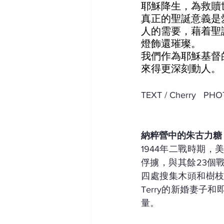
耶穌降生，為救贖
真正的聖誕意義是
人的需要，藉着聖
燈飾還璀璨。
我們作為耶穌基督
來得更深刻動人。
TEXT / Cherry   P
納粹營中的朱古力糖
1944年二戰時期，美
俘擄，與其餘23個
四處搜集木頭和樹
Terry的新婚妻
量。