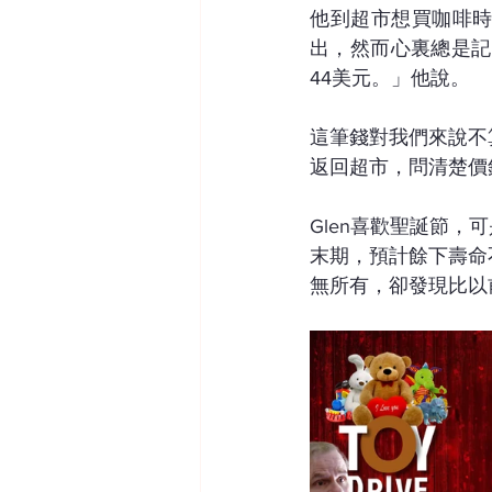
他到超市想買咖啡
出，然而心裏總是記
44美元。」他說。
這筆錢對我們來說不
返回超市，問清楚價
Glen喜歡聖誕節
末期，預計餘下壽命
無所有，卻發現比以