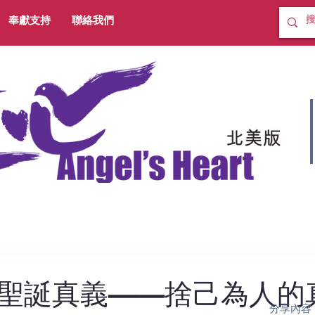
奉獻支持
聯絡我們
聖誕真義——捨己為人的
分享內容