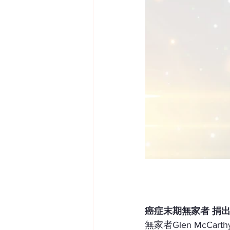
癌症末期無家者 捐
無家者Glen McC