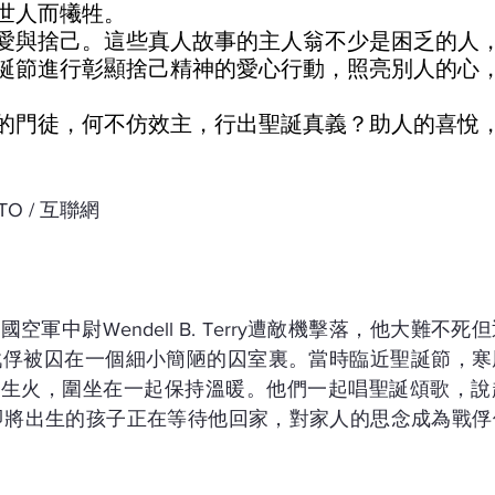
世人而犧牲。
愛與捨己。這些真人故事的主人翁不少是困乏的人
誕節進行彰顯捨己精神的愛心行動，照亮別人的心
的門徒，何不仿效主，行出聖誕真義？助人的喜悅
HOTO / 互聯網
國空軍中尉Wendell B. Terry遭敵機擊落，他大難不
戰俘被囚在一個細小簡陋的囚室裏。當時臨近聖誕節，寒
枝生火，圍坐在一起保持溫暖。他們一起唱聖誕頌歌，說
子和即將出生的孩子正在等待他回家，對家人的思念成為戰