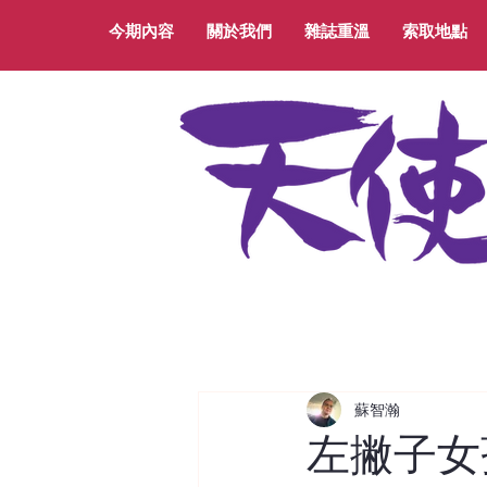
今期內容
關於我們
雜誌重溫
索取地點
蘇智瀚
左撇子女