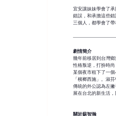
宜安讓妹妹學會了承
錯誤，和承擔這些錯
三個人，都學會了帶
劇情簡介
幾年前移居到台灣鄉
性格叛逆，打扮時尚
某個夜市租下了一個
「檳榔西施」。淑芬
傳統的外公認為左撇
展在台北的新生活，
關於蘇智瀚