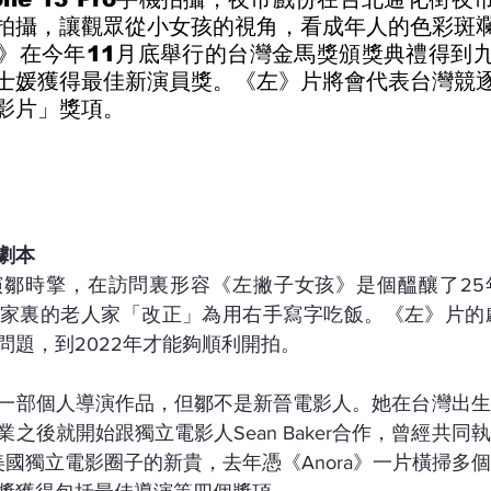
拍攝，讓觀眾從小女孩的視角，看成年人的色彩斑
》在今年11月底舉行的台灣金馬獎頒獎典禮得到
士媛獲得最佳新演員獎。《左》片將會代表台灣競
影片」獎項。
劇本
演鄒時擎，在訪問裏形容《左撇子女孩》是個醞釀了25
家裏的老人家「改正」為用右手寫字吃飯。《左》片的劇
問題，到2022年才能夠順利開拍。
一部個人導演作品，但鄒不是新晉電影人。她在台灣出生
之後就開始跟獨立電影人Sean Baker合作，曾經共同
為美國獨立電影圈子的新貴，去年憑《Anora》一片橫掃多