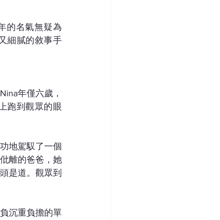
r近年的名氣無疑為
又細膩的敘事手
ina年僅六歲，
上跑到觀眾的眼
功地駕馭了一個
仳離的爸爸，她
頭是道。觀眾到
負沉重負擔的單