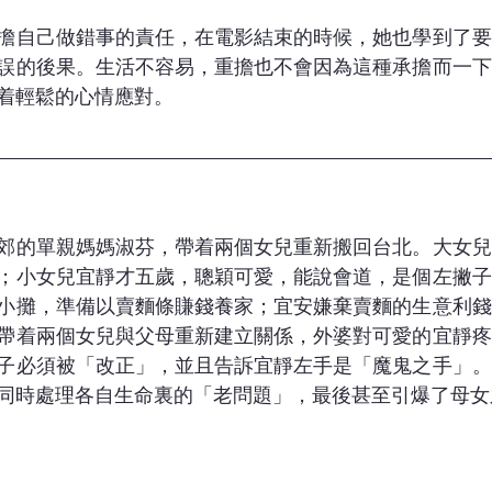
擔自己做錯事的責任，在電影結束的時候，她也學到了要
誤的後果。生活不容易，重擔也不會因為這種承擔而一下
着輕鬆的心情應對。
郊的單親媽媽淑芬，帶着兩個女兒重新搬回台北。大女兒
；小女兒宜靜才五歲，聰穎可愛，能說會道，是個左撇子
小攤，準備以賣麵條賺錢養家；宜安嫌棄賣麵的生意利錢
帶着兩個女兒與父母重新建立關係，外婆對可愛的宜靜疼
子必須被「改正」，並且告訴宜靜左手是「魔鬼之手」。
同時處理各自生命裏的「老問題」，最後甚至引爆了母女