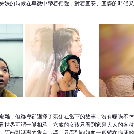
妹妹的時候在卑微中帶着倔強，對着宜安、宜靜的時候又
複雜，但鄒導卻選擇了聚焦在當下的故事，沒有喋喋不休
看世界可謂一脈相承。六歲的女孩只看到家裏大人的各種
、阿姨對話裏的隻言片語，只看到姐姐向一個躺在病床的