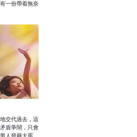
有一份帶着無奈
地交代過去，這
矛盾爭鬧，只會
男人發飆大罵，