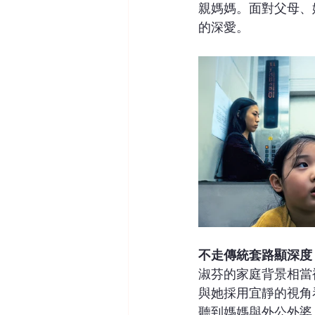
親媽媽。面對父母、
的深愛。
不走傳統套路顯深度
淑芬的家庭背景相當
與她採用宜靜的視角
聽到媽媽與外公外婆