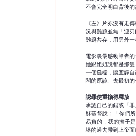
不會完全明白背後的
《左》片亦沒有走傳
況與難題並無「迎刃
難題共存，用另外一
電影裏最感動筆者的
她跟姐姐說都是那隻
一個攤檔，讓宜靜自
闆的原諒。去最初的
認罪使重擔得釋放
承認自己的錯或「罪
穌基督說：「你們所
易負的，我的擔子是
堪的過去帶到上帝面