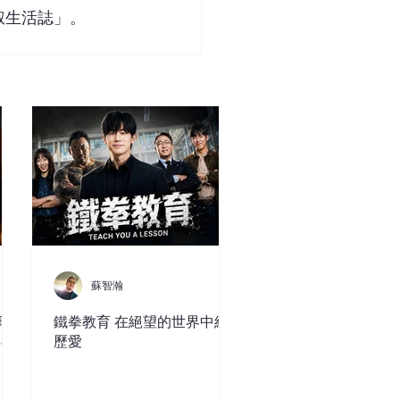
大叔生活誌」。
蘇智瀚
現
鐵拳教育 在絕望的世界中經
ce
歷愛