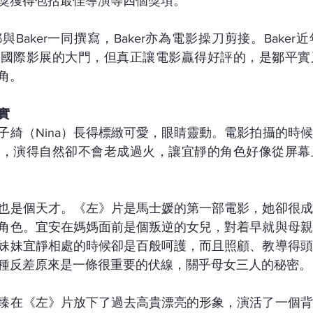
獎獲得包括最佳導演等四個獎項。
Baker一同撰寫，Baker亦為電影操刀剪接。Bake
少國際影展的大門，但真正讓電影贏得好評的，是鄒平實
角。
實
綺（Nina）長得標緻可愛，眼睛靈動。電影拍攝的時候N
員，演得自然卻不會老成過火，讓宜靜的角色好像從屏幕
也是個天才。《左》片是馬士媛的第一部電影，她卻很成
角色。宜安在媽媽面前是個叛逆的女兒，對着早就與母親
妹妹宜靜相處的時候卻是百般呵護，而且照顧、教導得頭
種反差原來是一條很重要的伏線，關乎母女三人的秘密。
臻在《左》片放下了過去高貴漂亮的形象，演活了一個背