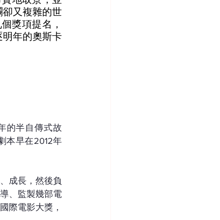
斕卻又複雜的世
九個獎項提名，
逐明年的奧斯卡
年的半自傳式故
本早在2012年
、成長，然後負
執導、監製幾部電
個國際電影大獎，