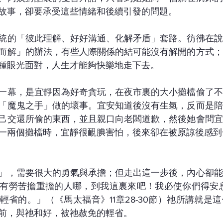
故事，卻要承受這些情緒和後續引發的問題。
統的「彼此理解、好好溝通、化解矛盾」套路。彷彿在說
而解」的辦法，有些人際關係的結可能沒有解開的方式；
種眼光面對，人生才能夠快樂地走下去。
一幕，是宜靜因為好奇貪玩，在夜市裏的大小攤檔偷了不
「魔鬼之手」做的壞事。宜安知道後沒有生氣，反而是陪
己交還所偷的東西，並且親口向老闆道歉，然後她會問宜
一兩個攤檔時，宜靜很靦腆害怕，後來卻在被原諒後感到
」，需要很大的勇氣與承擔；但走出這一步後，內心卻能
有勞苦擔重擔的人哪，到我這裏來吧！我必使你們得安息
輕省的。」（《馬太福音》11章28-30節）祂所講就是
前，與祂和好，被祂赦免的輕省。