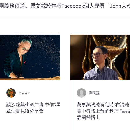
義務傳道。原文載於作者Facebook個人專頁「John
關美靈
Cherry
讓沙粒與生命共鳴 中信X馬穎
萬事萬物總有定時 在混沌
章沙畫見證分享會
實中尋找上帝的秩序 Teren
袁國雄博士