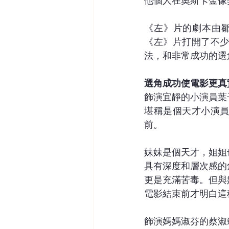
他個人在奧斯卡金像
《左》片的劇本由鄒與
《左》片打開了不
法，和非常成功的選
選角成功使電影更真
飾演宜靜的小演員葉子
堪稱是個天才小演
前。
妹妹是個天才，姐姐
具有深度和層次感的
更是充滿苦毒。但與
電影結束前才明白這
飾演媽媽淑芬的蔡淑