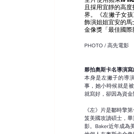
且採用宜靜的高度
界。《左撇子女孩
飾演姐姐宜安的馬
金像獎「最佳國際
PHOTO / 高先電影
夥拍奧斯卡名導演寫
本身是左撇子的導
事，她小時候就是被
就寫好，卻因為資金
《左》片是鄒時擎第
笈美國攻讀碩士，畢業
影。Baker近年成